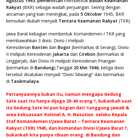
Agustus
1945
,
pemerintah
membentuk
Badan Keamanan
Rakyat
(BKR) sebagai wadah perjuangan. Seiring dengan
ancaman yang kian meningkat, pada
5 Oktober
1945, BKR
kemudian diubah menjadi
Tentara Keamanan Rakyat
(TKR).
Jawa Barat kebagian membentuk Komandemen-I TKR yang
membawahkan 3 divisi. Divisi-I meliputi
Keresidenan
Banten
dan
Bogor
(bermarkas di Serang), Divisi-
II meliputi Keresidenan
Jakarta
dan
Cirebon
(bermarkas di
Linggarjati, dan Divisi-III meliputi Keresidenan Priangan
(bermarkas di
Bandung
).Tanggal
20 Mei
1946
, ketiga divisi
tersebut disatukan menjadi “Divisi Siliwangi” dan bermarkas
di
Tasikmalaya
.
Pertanyaannya bukan itu, namun mengapa Gedung
Sate saat itu hanya dijaga 20-40 orang ?, bukankah saat
itu Gedung Sate ini pun bagian dari ‘tanggung-jawab &
area kekuasaan’ Kolonel A. H. Nasution selaku Kepala
Staf Komandemen I/Jawa Barat – Tentara Keamanan
Rakyat (TKR) 1945, dan Komandan Divisi I/Jawa Barat ?,
bukankah kita punya ribuan orang di Bandung dan