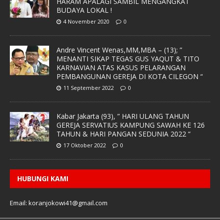
HARAM APALAGI SAMBIL MENGANGKAT
BUDAYA LOKAL !
4 November 2020
0
Andre Vincent Wenas,MM,MBA – (13); ”
MENANTI SIKAP TEGAS GUS YAQUT & TITO
KARNAVIAN ATAS KASUS PELARANGAN
PEMBANGUNAN GEREJA DI KOTA CILEGON “
11 September 2022
0
Kabar Jakarta (93), ” HARI ULANG TAHUN
GEREJA SERVATIUS KAMPUNG SAWAH KE 126
TAHUN & HARI PANGAN SEDUNIA 2022 “
17 Oktober 2022
0
HUBUNGI KAMI
Email: koranjokowi41@gmail.com