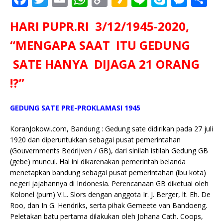
a
w
m
h
o
a
n
k
e
h
HARI PUPR.RI 3/12/1945-2020,
c
it
ai
at
p
k
e
y
ss
ar
e
te
l
s
y
a
p
e
e
“MENGAPA SAAT ITU GEDUNG
b
r
A
Li
o
e
n
SATE HANYA DIJAGA 21 ORANG
o
p
n
g
!?”
o
p
k
e
k
r
GEDUNG SATE PRE-PROKLAMASI 1945
KoranJokowi.com, Bandung : Gedung sate didirikan pada 27 juli
1920 dan diperuntukkan sebagai pusat pemerintahan
(Gouvernments Bedrijven / GB), dari sinilah istilah Gedung GB
(gebe) muncul. Hal ini dikarenakan pemerintah belanda
menetapkan bandung sebagai pusat pemerintahan (ibu kota)
negeri jajahannya di Indonesia. Perencanaan GB diketuai oleh
Kolonel (purn) V.L. Slors dengan anggota Ir. J. Berger, lt. Eh. De
Roo, dan In G. Hendriks, serta pihak Gemeete van Bandoeng.
Peletakan batu pertama dilakukan oleh Johana Cath. Coops,