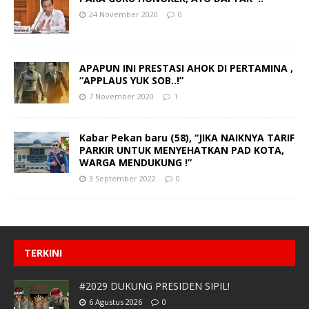
24 November 2020
0
APAPUN INI PRESTASI AHOK DI PERTAMINA ,
“APPLAUS YUK SOB..!”
7 November 2020
1
Kabar Pekan baru (58), “JIKA NAIKNYA TARIF
PARKIR UNTUK MENYEHATKAN PAD KOTA,
WARGA MENDUKUNG !”
3 September 2022
0
TERKINI
#2029 DUKUNG PRESIDEN SIPIL!
6 Agustus 2026
0