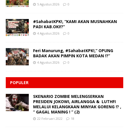
5 Agustus 2026
0
#SahabatKPK!, “KAMI AKAN MUSNAHKAN
PADI KAB.OKI!?”
4 Agustus 2026
0
Feri Manurung, #SahabatKPK!,” OPUNG
BADAK AKAN PIMPIN KOTA MEDAN !?”
4 Agustus 2026
0
POPULER
SKENARIO ZOMBIE MELENGSERKAN
PRESIDEN JOKOWI, AIRLANGGA & LUTHFI
MELALUI KELANGKAAN MINYAK GORENG !? ,
“ GAGAL MANING ! ” (2)
22 Februari 2022
18