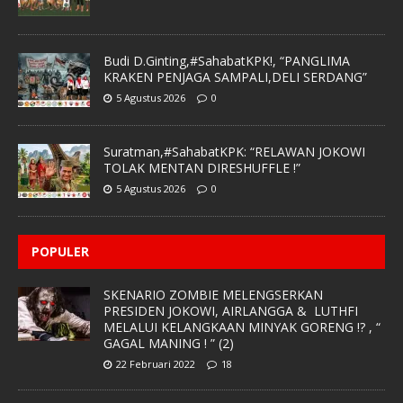
Budi D.Ginting,#SahabatKPK!, “PANGLIMA
KRAKEN PENJAGA SAMPALI,DELI SERDANG”
5 Agustus 2026
0
Suratman,#SahabatKPK: “RELAWAN JOKOWI
TOLAK MENTAN DIRESHUFFLE !”
5 Agustus 2026
0
POPULER
SKENARIO ZOMBIE MELENGSERKAN
PRESIDEN JOKOWI, AIRLANGGA & LUTHFI
MELALUI KELANGKAAN MINYAK GORENG !? , “
GAGAL MANING ! ” (2)
22 Februari 2022
18