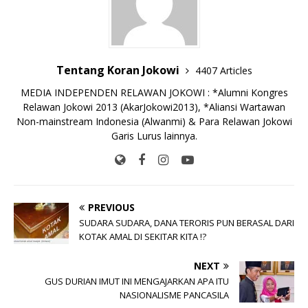
o
p
k
e
k
r
Tentang Koran Jokowi
4407 Articles
MEDIA INDEPENDEN RELAWAN JOKOWI : *Alumni Kongres
Relawan Jokowi 2013 (AkarJokowi2013), *Aliansi Wartawan
Non-mainstream Indonesia (Alwanmi) & Para Relawan Jokowi
Garis Lurus lainnya.
PREVIOUS
SUDARA SUDARA, DANA TERORIS PUN BERASAL DARI
KOTAK AMAL DI SEKITAR KITA !?
NEXT
GUS DURIAN IMUT INI MENGAJARKAN APA ITU
NASIONALISME PANCASILA