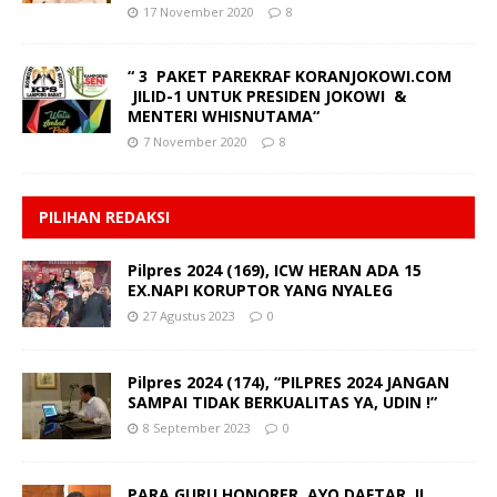
17 November 2020
8
“ 3 PAKET PAREKRAF KORANJOKOWI.COM
JILID-1 UNTUK PRESIDEN JOKOWI &
MENTERI WHISNUTAMA“
7 November 2020
8
PILIHAN REDAKSI
Pilpres 2024 (169), ICW HERAN ADA 15
EX.NAPI KORUPTOR YANG NYALEG
27 Agustus 2023
0
Pilpres 2024 (174), “PILPRES 2024 JANGAN
SAMPAI TIDAK BERKUALITAS YA, UDIN !”
8 September 2023
0
PARA GURU HONORER, AYO DAFTAR !!