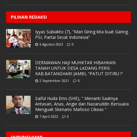
PILIHAN REDAKSI
Iyyas Subiakto (7), “Mari Giring kita buat Garing.
PSI, Partai Sesat Indonesia”
6 Agustus 2023
0
DERMAWAN HAJI MUHKTAR HIBAHKAN
TANAH UNTUK DESA LADANG PERIS
KAB.BATANGHARI JAMBI, “PATUT DITIRU !”
2 September 2021
0
Saiful Huda Ems (SHE), ” Menanti Saatnya
Antasari, Anas, Angie dan Nazaruddin Bersuara
Menguak Skenario Mafioso Cikeas “
7 April 2022
0