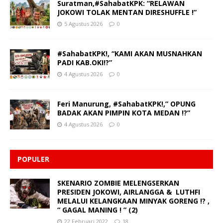
Suratman,#SahabatKPK: “RELAWAN
JOKOWI TOLAK MENTAN DIRESHUFFLE !”
5 Agustus 2026
0
#SahabatKPK!, “KAMI AKAN MUSNAHKAN
PADI KAB.OKI!?”
4 Agustus 2026
0
Feri Manurung, #SahabatKPK!,” OPUNG
BADAK AKAN PIMPIN KOTA MEDAN !?”
4 Agustus 2026
0
POPULER
SKENARIO ZOMBIE MELENGSERKAN
PRESIDEN JOKOWI, AIRLANGGA & LUTHFI
MELALUI KELANGKAAN MINYAK GORENG !? ,
“ GAGAL MANING ! ” (2)
22 Februari 2022
18