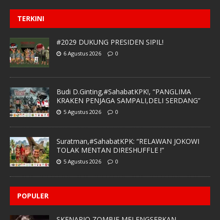
TERKINI
#2029 DUKUNG PRESIDEN SIPIL!
6 Agustus 2026
0
Budi D.Ginting,#SahabatKPK!, “PANGLIMA
KRAKEN PENJAGA SAMPALI,DELI SERDANG”
5 Agustus 2026
0
Suratman,#SahabatKPK: “RELAWAN JOKOWI
TOLAK MENTAN DIRESHUFFLE !”
5 Agustus 2026
0
POPULER
SKENARIO ZOMBIE MELENGSERKAN