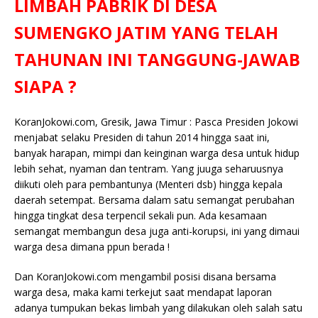
LIMBAH PABRIK DI DESA
c
it
ai
at
p
k
e
y
ss
ar
e
te
l
s
y
a
p
e
e
SUMENGKO JATIM YANG TELAH
b
r
A
Li
o
e
n
TAHUNAN INI TANGGUNG-JAWAB
o
p
n
g
SIAPA ?
o
p
k
e
k
r
KoranJokowi.com, Gresik, Jawa Timur : Pasca Presiden Jokowi
menjabat selaku Presiden di tahun 2014 hingga saat ini,
banyak harapan, mimpi dan keinginan warga desa untuk hidup
lebih sehat, nyaman dan tentram. Yang juuga seharuusnya
diikuti oleh para pembantunya (Menteri dsb) hingga kepala
daerah setempat. Bersama dalam satu semangat perubahan
hingga tingkat desa terpencil sekali pun. Ada kesamaan
semangat membangun desa juga anti-korupsi, ini yang dimaui
warga desa dimana ppun berada !
Dan KoranJokowi.com mengambil posisi disana bersama
warga desa, maka kami terkejut saat mendapat laporan
adanya tumpukan bekas limbah yang dilakukan oleh salah satu