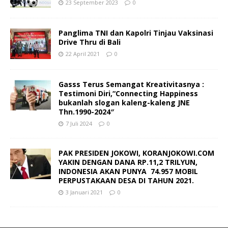
23 September 2023
0
Panglima TNI dan Kapolri Tinjau Vaksinasi
Drive Thru di Bali
22 April 2021
0
Gasss Terus Semangat Kreativitasnya :
Testimoni Diri,“Connecting Happiness
bukanlah slogan kaleng-kaleng JNE
Thn.1990-2024″
7 Juli 2024
0
PAK PRESIDEN JOKOWI, KORANJOKOWI.COM
YAKIN DENGAN DANA RP.11,2 TRILYUN,
INDONESIA AKAN PUNYA 74.957 MOBIL
PERPUSTAKAAN DESA DI TAHUN 2021.
3 Januari 2021
0