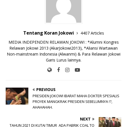
o
p
k
e
k
r
Tentang Koran Jokowi
4407 Articles
MEDIA INDEPENDEN RELAWAN JOKOWI : *Alumni Kongres
Relawan Jokowi 2013 (AkarJokowi2013), *Aliansi Wartawan
Non-mainstream Indonesia (Alwanmi) & Para Relawan Jokowi
Garis Lurus lainnya.
PREVIOUS
PRESIDEN JOKOWI IBARAT MAHA DOKTER SPESIALIS
PROYEK MANGKRAK PRESIDEN SEBELUMNYA !?,
AHAHAHAH.
NEXT
TAHUN 2021 DI KUTAI TIMUR ADA PABRIK COAL TO