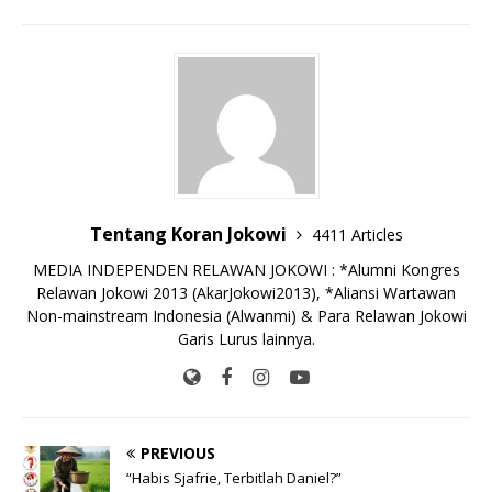
e
te
l
s
y
a
p
e
e
b
r
A
Li
o
e
n
o
p
n
g
o
p
k
e
k
r
Tentang Koran Jokowi
4411 Articles
MEDIA INDEPENDEN RELAWAN JOKOWI : *Alumni Kongres
Relawan Jokowi 2013 (AkarJokowi2013), *Aliansi Wartawan
Non-mainstream Indonesia (Alwanmi) & Para Relawan Jokowi
Garis Lurus lainnya.
PREVIOUS
“Habis Sjafrie, Terbitlah Daniel?”