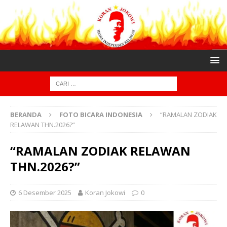
BERANDA
FOTO BICARA INDONESIA
“RAMALAN ZODIAK
RELAWAN THN.2026?”
“RAMALAN ZODIAK RELAWAN
THN.2026?”
6 Desember 2025
Koran Jokowi
0