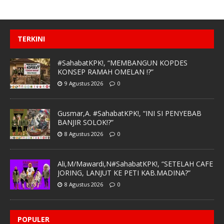
TERKINI
#SahabatKPK!, “MEMBANGUN KOPDES
KONSEP RAMAH OMELAN !?”
9 Agustus 2026
0
Gusmar,A. #SahabatKPK!, “INI SI PENYEBAB
BANJIR SOLOK!?”
8 Agustus 2026
0
Ali,M/Mawardi,N#SahabatKPK!, “SETELAH CAFE
JORING, LANJUT KE PETI KAB.MADINA?”
8 Agustus 2026
0
POPULER