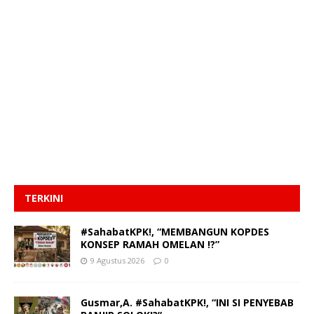
TERKINI
#SahabatKPK!, “MEMBANGUN KOPDES
KONSEP RAMAH OMELAN !?”
9 Agustus 2026
0
Gusmar,A. #SahabatKPK!, “INI SI PENYEBAB