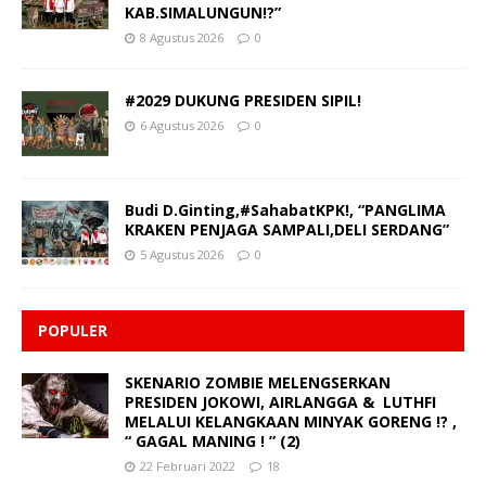
KAB.SIMALUNGUN!?”
8 Agustus 2026
0
#2029 DUKUNG PRESIDEN SIPIL!
6 Agustus 2026
0
Budi D.Ginting,#SahabatKPK!, “PANGLIMA
KRAKEN PENJAGA SAMPALI,DELI SERDANG”
5 Agustus 2026
0
POPULER
SKENARIO ZOMBIE MELENGSERKAN
PRESIDEN JOKOWI, AIRLANGGA & LUTHFI
MELALUI KELANGKAAN MINYAK GORENG !? ,
“ GAGAL MANING ! ” (2)
22 Februari 2022
18