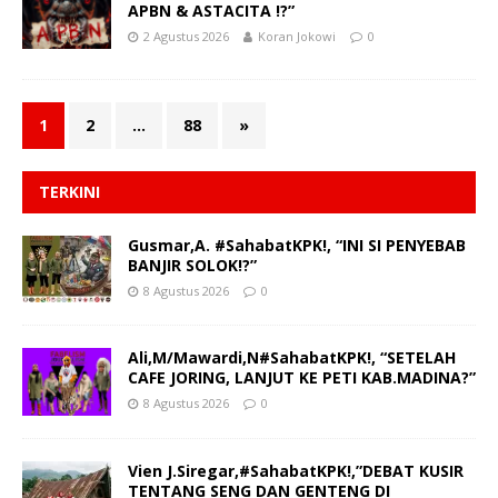
APBN & ASTACITA !?”
2 Agustus 2026
Koran Jokowi
0
1
2
…
88
»
TERKINI
Gusmar,A. #SahabatKPK!, “INI SI PENYEBAB
BANJIR SOLOK!?”
8 Agustus 2026
0
Ali,M/Mawardi,N#SahabatKPK!, “SETELAH
CAFE JORING, LANJUT KE PETI KAB.MADINA?”
8 Agustus 2026
0
Vien J.Siregar,#SahabatKPK!,”DEBAT KUSIR
TENTANG SENG DAN GENTENG DI