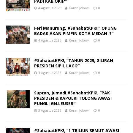
PADI KAB.OKI!?”
4 Agustus 2026
Koran Jokowi
0
Feri Manurung, #SahabatKPK!,” OPUNG
BADAK AKAN PIMPIN KOTA MEDAN !?”
4 Agustus 2026
Koran Jokowi
0
#SahabatKPK!, “TAHUN 2029, GILIRAN
PRESIDEN SIPIL LAGI?”
3 Agustus 2026
Koran Jokowi
0
Supran, Jumadi.#SahabatKPK!, “PAK
PRESIDEN & KAPOLRI TOLONG AWASI
PUNGLI GN.LEUSER!”
3 Agustus 2026
Koran Jokowi
0
#SahabatKPK!, “1 TRILIUN SEMUT AWASI