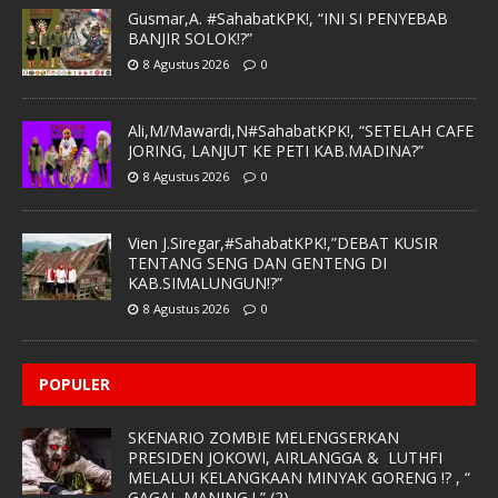
Gusmar,A. #SahabatKPK!, “INI SI PENYEBAB
BANJIR SOLOK!?”
8 Agustus 2026
0
Ali,M/Mawardi,N#SahabatKPK!, “SETELAH CAFE
JORING, LANJUT KE PETI KAB.MADINA?”
8 Agustus 2026
0
Vien J.Siregar,#SahabatKPK!,”DEBAT KUSIR
TENTANG SENG DAN GENTENG DI
KAB.SIMALUNGUN!?”
8 Agustus 2026
0
POPULER
SKENARIO ZOMBIE MELENGSERKAN
PRESIDEN JOKOWI, AIRLANGGA & LUTHFI
MELALUI KELANGKAAN MINYAK GORENG !? , “
GAGAL MANING ! ” (2)