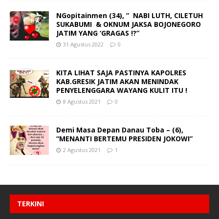
NGopitainmen (34), ” NABI LUTH, CILETUH
SUKABUMI & OKNUM JAKSA BOJONEGORO
JATIM YANG ‘GRAGAS !?”
31 Agustus 2022
0
KITA LIHAT SAJA PASTINYA KAPOLRES
KAB.GRESIK JATIM AKAN MENINDAK
PENYELENGGARA WAYANG KULIT ITU !
8 Agustus 2021
0
Demi Masa Depan Danau Toba – (6),
“MENANTI BERTEMU PRESIDEN JOKOWI”
2 Agustus 2021
1
TERKINI