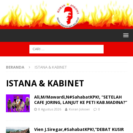
BERANDA
ISTANA & KABINET
ISTANA & KABINET
Ali,M/Mawardi,N#SahabatKPK!, “SETELAH
CAFE JORING, LANJUT KE PETI KAB.MADINA?”
8 Agustus 2026
Koran Jokowi
0
Vien J.Siregar,#SahabatKPK!,”DEBAT KUSIR