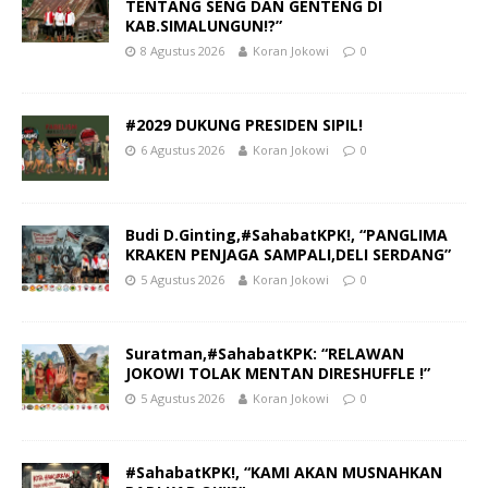
TENTANG SENG DAN GENTENG DI
KAB.SIMALUNGUN!?”
8 Agustus 2026
Koran Jokowi
0
#2029 DUKUNG PRESIDEN SIPIL!
6 Agustus 2026
Koran Jokowi
0
Budi D.Ginting,#SahabatKPK!, “PANGLIMA
KRAKEN PENJAGA SAMPALI,DELI SERDANG”
5 Agustus 2026
Koran Jokowi
0
Suratman,#SahabatKPK: “RELAWAN
JOKOWI TOLAK MENTAN DIRESHUFFLE !”
5 Agustus 2026
Koran Jokowi
0
#SahabatKPK!, “KAMI AKAN MUSNAHKAN