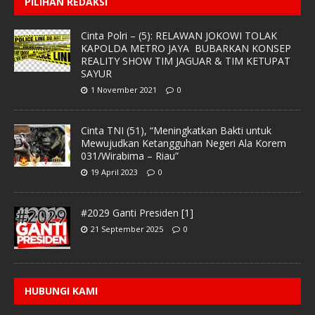
PILIHAN REDAKSI
Cinta Polri – (5): RELAWAN JOKOWI TOLAK
KAPOLDA METRO JAYA BUBARKAN KONSEP
REALITY SHOW TIM JAGUAR & TIM KETUPAT
SAYUR
1 November 2021
0
Cinta TNI (51), “Meningkatkan Bakti untuk
Mewujudkan Ketangguhan Negeri Ala Korem
031/Wirabima – Riau”
19 April 2023
0
#2029 Ganti Presiden [1]
21 September 2025
0
HUBUNGI KAMI