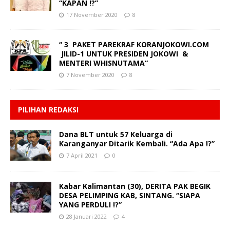
“KAPAN !?”
17 November 2020
8
“ 3 PAKET PAREKRAF KORANJOKOWI.COM
JILID-1 UNTUK PRESIDEN JOKOWI &
MENTERI WHISNUTAMA“
7 November 2020
8
PILIHAN REDAKSI
Dana BLT untuk 57 Keluarga di
Karanganyar Ditarik Kembali. “Ada Apa !?”
7 April 2021
0
Kabar Kalimantan (30), DERITA PAK BEGIK
DESA PELIMPING KAB, SINTANG. “SIAPA
YANG PERDULI !?”
28 Januari 2022
4