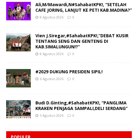
Ali,M/Mawardi,N#SahabatKPK!, “SETELAH
CAFE JORING, LANJUT KE PETI KAB.MADINA?”
8 Agustus 2026
0
Vien J.Siregar,#SahabatKPK!,”DEBAT KUSIR
TENTANG SENG DAN GENTENG DI
KAB.SIMALUNGUN!?”
8 Agustus 2026
0
#2029 DUKUNG PRESIDEN SIPIL!
6 Agustus 2026
0
Budi D.Ginting,#SahabatKPK!, “PANGLIMA
KRAKEN PENJAGA SAMPALI,DELI SERDANG”
5 Agustus 2026
0
POPULER