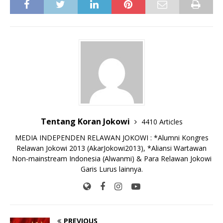
c
it
ai
at
p
k
e
y
ss
ar
e
te
l
s
y
a
p
e
e
b
r
A
Li
o
e
n
o
p
n
g
o
p
k
e
k
r
Tentang Koran Jokowi
4410 Articles
MEDIA INDEPENDEN RELAWAN JOKOWI : *Alumni Kongres
Relawan Jokowi 2013 (AkarJokowi2013), *Aliansi Wartawan
Non-mainstream Indonesia (Alwanmi) & Para Relawan Jokowi
Garis Lurus lainnya.
PREVIOUS