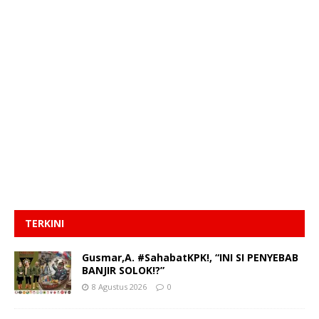
TERKINI
Gusmar,A. #SahabatKPK!, “INI SI PENYEBAB
BANJIR SOLOK!?”
8 Agustus 2026
0