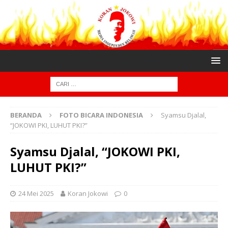
BERANDA
FOTO BICARA INDONESIA
Syamsu Djalal,
“JOKOWI PKI, LUHUT PKI?”
Syamsu Djalal, “JOKOWI PKI,
LUHUT PKI?”
24 Mei 2025
Koran Jokowi
0