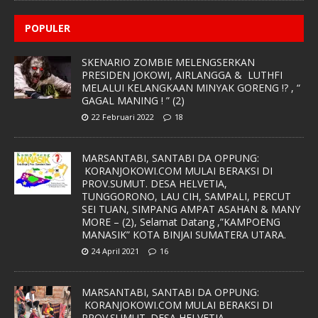
POPULER
SKENARIO ZOMBIE MELENGSERKAN
PRESIDEN JOKOWI, AIRLANGGA & LUTHFI
MELALUI KELANGKAAN MINYAK GORENG !? , “
GAGAL MANING ! ” (2)
22 Februari 2022
18
MARSANTABI, SANTABI DA OPPUNG:
KORANJOKOWI.COM MULAI BERAKSI DI
PROV.SUMUT. DESA HELVETIA,
TUNGGORONO, LAU CIH, SAMPALI, PERCUT
SEI TUAN, SIMPANG AMPAT ASAHAN & MANY
MORE – (2), Selamat Datang ,”KAMPOENG
MANASIK” KOTA BINJAI SUMATERA UTARA.
24 April 2021
16
MARSANTABI, SANTABI DA OPPUNG:
KORANJOKOWI.COM MULAI BERAKSI DI
PROV.SUMUT. DESA HELVETIA,