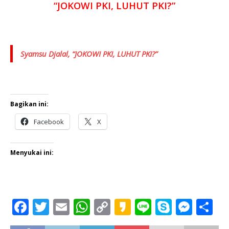
o
p
n
g
“JOKOWI PKI, LUHUT PKI?”
o
p
k
e
k
r
Syamsu Djalal, “JOKOWI PKI, LUHUT PKI?”
Bagikan ini:
Facebook
X
Menyukai ini:
F
T
E
W
C
K
Li
S
M
S
a
w
m
h
o
a
n
k
e
h