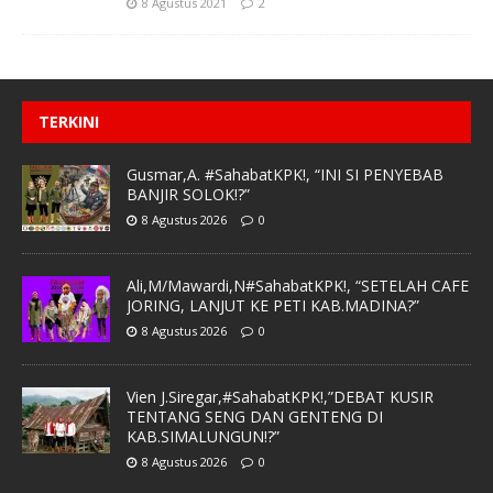
8 Agustus 2021
2
TERKINI
Gusmar,A. #SahabatKPK!, “INI SI PENYEBAB
BANJIR SOLOK!?”
8 Agustus 2026
0
Ali,M/Mawardi,N#SahabatKPK!, “SETELAH CAFE
JORING, LANJUT KE PETI KAB.MADINA?”
8 Agustus 2026
0
Vien J.Siregar,#SahabatKPK!,”DEBAT KUSIR
TENTANG SENG DAN GENTENG DI
KAB.SIMALUNGUN!?”
8 Agustus 2026
0