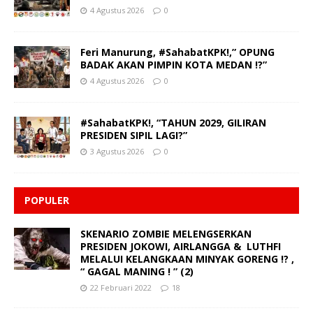
4 Agustus 2026
0
Feri Manurung, #SahabatKPK!,” OPUNG
BADAK AKAN PIMPIN KOTA MEDAN !?”
4 Agustus 2026
0
#SahabatKPK!, “TAHUN 2029, GILIRAN
PRESIDEN SIPIL LAGI?”
3 Agustus 2026
0
POPULER
SKENARIO ZOMBIE MELENGSERKAN
PRESIDEN JOKOWI, AIRLANGGA & LUTHFI
MELALUI KELANGKAAN MINYAK GORENG !? ,
“ GAGAL MANING ! ” (2)
22 Februari 2022
18