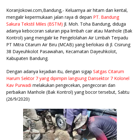
e
te
l
s
y
a
p
e
e
KoranJokowi.com,Bandung,- Keluarnya air hitam dan kental,
b
r
A
Li
o
e
n
mengalir kepermukaan jalan raya di depan
PT. Bandung
o
p
n
g
Sakura Tekstil Miles (BSTM)
Jl. Moh. Toha Bandung, diduga
adanya kebocoran saluran pipa limbah cair atau Manhole (Bak
o
p
k
e
Kontrol) yang mengalir ke Pengelolahan Air Limbah Terpadu
k
r
PT Mitra Citarum Air Biru (MCAB) yang berlokasi di Jl. Cisirung
38 Dayeuhkolot Pasawahan, Kecamatan Dayeuhkolot,
Kabupaten Bandung.
Dengan adanya kejadian itu, dengan sigap
Satgas Citarum
Harum Sektor 7 yang dipimpin langsung Dansektor 7 Kolonel
Kav Purwadi
melakukan pengecekan, pengecoran dan
perbaikan Manhole (Bak Kontrol) yang bocor tersebut, Sabtu
(26/9/2020)