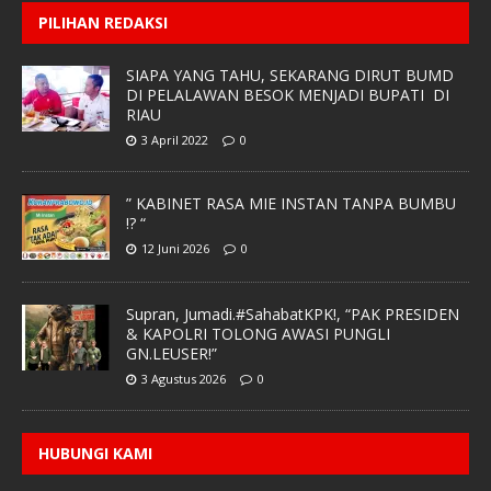
PILIHAN REDAKSI
SIAPA YANG TAHU, SEKARANG DIRUT BUMD
DI PELALAWAN BESOK MENJADI BUPATI DI
RIAU
3 April 2022
0
” KABINET RASA MIE INSTAN TANPA BUMBU
!? “
12 Juni 2026
0
Supran, Jumadi.#SahabatKPK!, “PAK PRESIDEN
& KAPOLRI TOLONG AWASI PUNGLI
GN.LEUSER!”
3 Agustus 2026
0
HUBUNGI KAMI