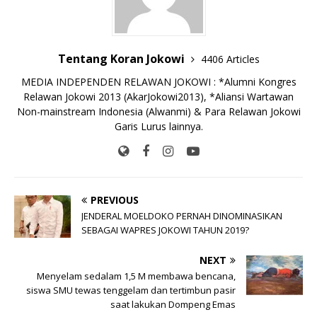
k
r
Tentang Koran Jokowi
4406 Articles
MEDIA INDEPENDEN RELAWAN JOKOWI : *Alumni Kongres
Relawan Jokowi 2013 (AkarJokowi2013), *Aliansi Wartawan
Non-mainstream Indonesia (Alwanmi) & Para Relawan Jokowi
Garis Lurus lainnya.
PREVIOUS
JENDERAL MOELDOKO PERNAH DINOMINASIKAN
SEBAGAI WAPRES JOKOWI TAHUN 2019?
NEXT
Menyelam sedalam 1,5 M membawa bencana,
siswa SMU tewas tenggelam dan tertimbun pasir
saat lakukan Dompeng Emas