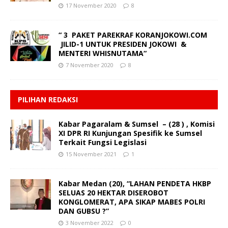
17 November 2020
8
“ 3 PAKET PAREKRAF KORANJOKOWI.COM
JILID-1 UNTUK PRESIDEN JOKOWI &
MENTERI WHISNUTAMA“
7 November 2020
8
PILIHAN REDAKSI
Kabar Pagaralam & Sumsel – (28 ) , Komisi
XI DPR RI Kunjungan Spesifik ke Sumsel
Terkait Fungsi Legislasi
15 November 2021
1
Kabar Medan (20), “LAHAN PENDETA HKBP
SELUAS 20 HEKTAR DISEROBOT
KONGLOMERAT, APA SIKAP MABES POLRI
DAN GUBSU ?”
3 November 2022
0