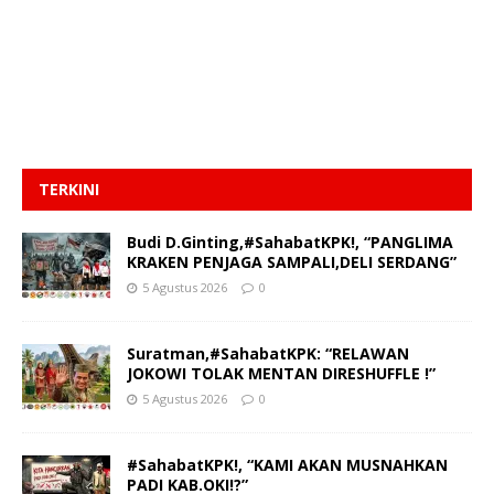
TERKINI
Budi D.Ginting,#SahabatKPK!, “PANGLIMA
KRAKEN PENJAGA SAMPALI,DELI SERDANG”
5 Agustus 2026
0
Suratman,#SahabatKPK: “RELAWAN
JOKOWI TOLAK MENTAN DIRESHUFFLE !”
5 Agustus 2026
0
#SahabatKPK!, “KAMI AKAN MUSNAHKAN
PADI KAB.OKI!?”