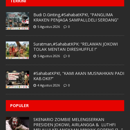
TERKINI
Budi D.Ginting,#SahabatKPK!, “PANGLIMA
KRAKEN PENJAGA SAMPALI,DELI SERDANG”
5 Agustus 2026
0
Suratman,#SahabatKPK: “RELAWAN JOKOWI
TOLAK MENTAN DIRESHUFFLE !”
5 Agustus 2026
0
#SahabatKPK!, “KAMI AKAN MUSNAHKAN PADI
KAB.OKI!?”
4 Agustus 2026
0
POPULER
SKENARIO ZOMBIE MELENGSERKAN
PRESIDEN JOKOWI, AIRLANGGA & LUTHFI
MELALUI KELANGKAAN MINYAK GORENG !? , “