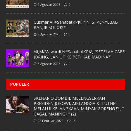
9 Agustus 2026
0
Gusmar,A. #SahabatKPK!, “INI SI PENYEBAB
BANJIR SOLOK!?”
8 Agustus 2026
0
Ali,M/Mawardi,N#SahabatKPK!, “SETELAH CAFE
JORING, LANJUT KE PETI KAB.MADINA?”
8 Agustus 2026
0
POPULER
SKENARIO ZOMBIE MELENGSERKAN
PRESIDEN JOKOWI, AIRLANGGA & LUTHFI
MELALUI KELANGKAAN MINYAK GORENG !? , “
GAGAL MANING ! ” (2)
22 Februari 2022
18