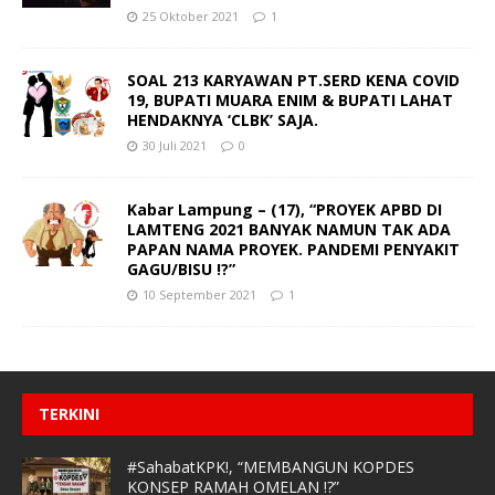
25 Oktober 2021
1
SOAL 213 KARYAWAN PT.SERD KENA COVID
19, BUPATI MUARA ENIM & BUPATI LAHAT
HENDAKNYA ‘CLBK’ SAJA.
30 Juli 2021
0
Kabar Lampung – (17), “PROYEK APBD DI
LAMTENG 2021 BANYAK NAMUN TAK ADA
PAPAN NAMA PROYEK. PANDEMI PENYAKIT
GAGU/BISU !?”
10 September 2021
1
TERKINI
#SahabatKPK!, “MEMBANGUN KOPDES
KONSEP RAMAH OMELAN !?”