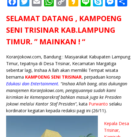
F
T
E
W
C
K
Li
S
M
S
a
w
m
h
o
a
n
k
e
h
SELAMAT DATANG , KAMPOENG
c
it
ai
at
p
k
e
y
ss
ar
e
te
l
s
y
a
p
e
e
SENI TRISINAR KAB.LAMPUNG
b
r
A
Li
o
e
n
TIMUR. ” MAINKAN ! “
o
p
n
g
o
p
k
e
KoranJokowi.com, Bandung : Masyarakat Kabupaten Lampung
Timur, tepatnya di Desa Trisinar, Kecamatan Margatiga
k
r
sebentar lagi, Inshaa A llah akan memiliki Tempat wisata
bernama
KAMPOENG SENI TRISINAR
, perpaduan konsep
Edukasi dan Entertainment.
“Inshaa Allah bang, atas dukungan
manajemen KoranJokowi.com, pengajuannya sudah kami
kirimkan ke Kemenparekraf bahkan masuk juga ke Presiden
Jokowi melalui Kantor Staf Presiden”
, kata
Purwanto
selaku
kordinator kegiatan kepada redaksi pagi ini (26/11).
Kepala Desa
Trisinar,
Kamirah
,