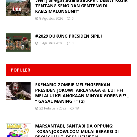
Vien J.Siregar,#SahabatKPK!,”DEBAT KUSIR
TENTANG SENG DAN GENTENG DI
KAB.SIMALUNGUN!?”
8 Agustus 2026
0
#2029 DUKUNG PRESIDEN SIPIL!
6 Agustus 2026
0
POPULER
SKENARIO ZOMBIE MELENGSERKAN
PRESIDEN JOKOWI, AIRLANGGA & LUTHFI
MELALUI KELANGKAAN MINYAK GORENG !? ,
“ GAGAL MANING ! ” (2)
22 Februari 2022
18
MARSANTABI, SANTABI DA OPPUNG:
KORANJOKOWI.COM MULAI BERAKSI DI
PROV.SUMUT. DESA HELVETIA,