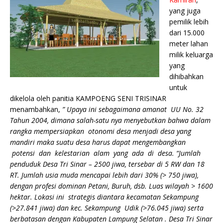
yang juga
pemilik lebih
dari 15.000
meter lahan
milik keluarga
yang
dihibahkan
untuk
dikelola oleh panitia KAMPOENG SENI TRISINAR
menambahkan,
” Upaya ini sebagaimana amanat UU No. 32
Tahun 2004, dimana salah-satu nya menyebutkan bahwa dalam
rangka mempersiapkan otonomi desa menjadi desa yang
mandiri maka suatu desa harus dapat mengembangkan
potensi dan kelestarian alam yang ada di desa. “Jumlah
penduduk Desa Tri Sinar – 2500 jiwa, tersebar di 5 RW dan 18
RT. Jumlah usia muda mencapai lebih dari 30% (> 750 jiwa),
dengan profesi dominan Petani, Buruh, dsb. Luas wilayah > 1600
hektar. Lokasi ini strategis diantara kecamatan Sekampung
(>27.841 jiwa) dan kec. Sekampung Udik (>76.045 jiwa) serta
berbatasan dengan Kabupaten Lampung Selatan . Desa Tri Sinar