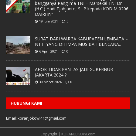
bangganya Panglima TNI – Marsekal TNI Dr.
(H.C.) Hadi Tjahjanto, S.I.P kepada KODIM 0206
DAIRI ini”
19 Juni 2021
0
SURAT DARI WARGA KABUPATEN LEMBATA –
NTT YANG DITIMPA MUSIBAH BENCANA..
6 April 2021
0
AHOK TIDAK PANTAS JADI GUBERNUR
JAKARTA 2024 ?
30 Maret 2024
0
HUBUNGI KAMI
Email: koranjokowi41@gmail.com
Copyright | KORANJOKOWI.com