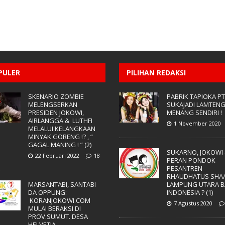
PULER
PILIHAN REDAKSI
SKENARIO ZOMBIE
PABRIK TAPIOKA PT
MELENGSERKAN
SUKAJADI LAMTEN
PRESIDEN JOKOWI,
MENANG SENDIRI !
AIRLANGGA & LUTHFI
1 November 2020
MELALUI KELANGKAAN
MINYAK GORENG !? , “
GAGAL MANING ! ” (2)
SUKARNO, JOKOWI
22 Februari 2022
18
PERAN PONDOK
PESANTREN
RHAUDHATUS SHAA
MARSANTABI, SANTABI
LAMPUNG UTARA B
DA OPPUNG:
INDONESIA ? (1)
KORANJOKOWI.COM
7 Agustus 2020
MULAI BERAKSI DI
PROV.SUMUT. DESA
HELVETIA,