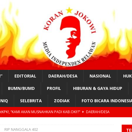
”
EDITORIAL
DAERAH/DESA
NASIONAL
HU
BUMN/BUMD
PROFIL
HIBURAN & GAYA HIDUP
NIQ
SELEBRITA
ZODIAK
FOTO BICARA INDONESI
tKPK!, “KAMI AKAN MUSNAHKAN PADI KAB.OKI!?”
DAERAH/DESA
nurung, #SahabatKPK!,” OPUNG BADAK AKAN PIMPIN KOTA MEDAN
RIP NANGGALA 402
TE