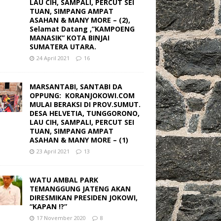
LAU CIH, SAMPALI, PERCUT SEI
TUAN, SIMPANG AMPAT
ASAHAN & MANY MORE – (2),
Selamat Datang ,”KAMPOENG
MANASIK” KOTA BINJAI
SUMATERA UTARA.
24 April 2021
16
MARSANTABI, SANTABI DA
OPPUNG: KORANJOKOWI.COM
MULAI BERAKSI DI PROV.SUMUT.
DESA HELVETIA, TUNGGORONO,
LAU CIH, SAMPALI, PERCUT SEI
TUAN, SIMPANG AMPAT
ASAHAN & MANY MORE – (1)
23 April 2021
13
WATU AMBAL PARK
TEMANGGUNG JATENG AKAN
DIRESMIKAN PRESIDEN JOKOWI,
“KAPAN !?”
17 November 2020
8