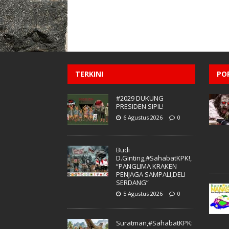
TERKINI
PO
#2029 DUKUNG
PRESIDEN SIPIL!
6 Agustus 2026
0
Budi
D.Ginting,#SahabatKPK!,
“PANGLIMA KRAKEN
PENJAGA SAMPALI,DELI
SERDANG”
5 Agustus 2026
0
Suratman,#SahabatKPK: