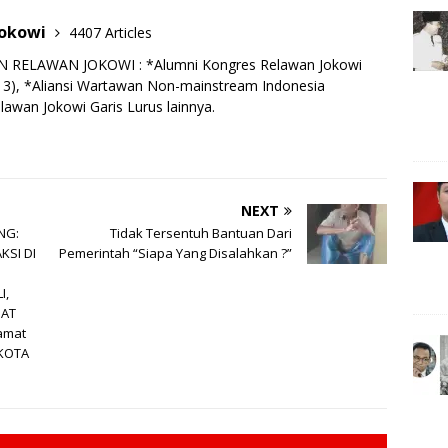
e
n
Jokowi
4407 Articles
g
RELAWAN JOKOWI : *Alumni Kongres Relawan Jokowi
e
13), *Aliansi Wartawan Non-mainstream Indonesia
lawan Jokowi Garis Lurus lainnya.
r
NEXT
NG:
Tidak Tersentuh Bantuan Dari
SI DI
Pemerintah “Siapa Yang Disalahkan ?”
I,
PAT
amat
KOTA