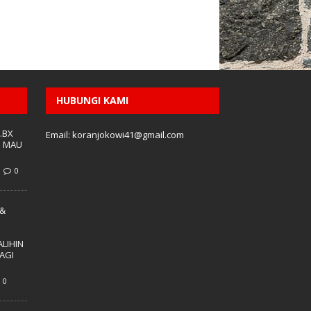
HUBUNGI KAMI
.BX
Email: koranjokowi41@gmail.com
G MAU
0
 &
LIHIN
AGI
0