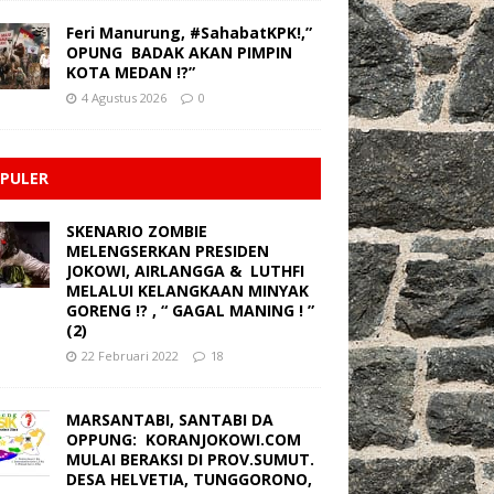
Feri Manurung, #SahabatKPK!,”
OPUNG BADAK AKAN PIMPIN
KOTA MEDAN !?”
4 Agustus 2026
0
PULER
SKENARIO ZOMBIE
MELENGSERKAN PRESIDEN
JOKOWI, AIRLANGGA & LUTHFI
MELALUI KELANGKAAN MINYAK
GORENG !? , “ GAGAL MANING ! ”
(2)
22 Februari 2022
18
MARSANTABI, SANTABI DA
OPPUNG: KORANJOKOWI.COM
MULAI BERAKSI DI PROV.SUMUT.
DESA HELVETIA, TUNGGORONO,