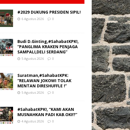
#2029 DUKUNG PRESIDEN SIPIL!
6 Agustus 2026
0
Budi D.Ginting,#SahabatKPK!,
“PANGLIMA KRAKEN PENJAGA
SAMPALI,DELI SERDANG”
5 Agustus 2026
0
Suratman,#SahabatKPK:
“RELAWAN JOKOWI TOLAK
MENTAN DIRESHUFFLE !”
5 Agustus 2026
0
#SahabatKPK!, “KAMI AKAN
MUSNAHKAN PADI KAB.OKI!?”
4 Agustus 2026
0