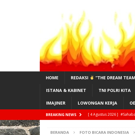
HOME
REDAKSI
“THE DREAM TEAM
ISTANA & KABINET
TNI POLRI KITA
IMAJINER
LOWONGAN KERJA
OE
[ 4 Agustus 2026 ]
#Sahaba
BREAKING NEWS
[ 4 Agustus 2026 ]
Feri Ma
BERANDA
FOTO BICARA INDONESIA
!?”
EDITORIAL