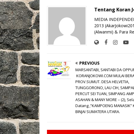
b
r
A
Li
o
Tentang Koran 
o
p
n
MEDIA INDEPENDEN 
o
p
k
2013 (AkarJokowi20
(Alwanmi) & Para Re
k
PREVIOUS
MARSANTABI, SANTABI DA OPPU
KORANJOKOWI.COM MULAI BERAK
PROV.SUMUT. DESA HELVETIA,
TUNGGORONO, LAU CIH, SAMPAL
PERCUT SEI TUAN, SIMPANG AM
ASAHAN & MANY MORE – (2), Sel
Datang ,”KAMPOENG MANASIK” 
BINJAI SUMATERA UTARA.