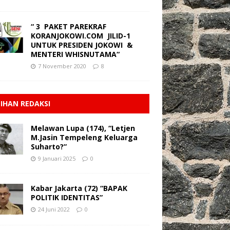
“ 3 PAKET PAREKRAF
KORANJOKOWI.COM JILID-1
UNTUK PRESIDEN JOKOWI &
MENTERI WHISNUTAMA“
7 November 2020
8
LIHAN REDAKSI
Melawan Lupa (174), “Letjen
M.Jasin Tempeleng Keluarga
Suharto?”
9 Januari 2025
0
Kabar Jakarta (72) “BAPAK
POLITIK IDENTITAS”
24 Juni 2022
0