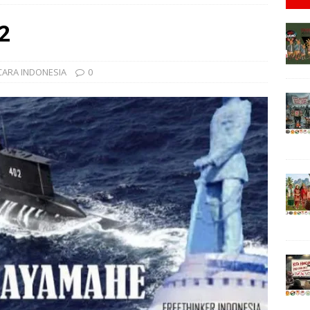
tKPK!, “TAHUN 2029, GILIRAN PRESIDEN SIPIL LAGI?”
EDUKASI
2
 Jumadi.#SahabatKPK!, “PAK PRESIDEN & KAPOLRI TOLONG AWASI
TORIAL
CARA INDONESIA
0
tKPK!, “1 TRILIUN SEMUT AWASI APBN & ASTACITA !?”
EDUKASI
n Parta Adi, Bali #SahabatKPK! “TERIMAKASIH BUPATI BANGLI,
tKPK!, “MISTERI 10 POHON & NINJA BANDUNG !?”
EDITORIAL
UKUNG PRESIDEN SIPIL!
DAERAH/DESA
Ginting,#SahabatKPK!, “PANGLIMA KRAKEN PENJAGA SAMPALI,DELI
A
n,#SahabatKPK: “RELAWAN JOKOWI TOLAK MENTAN DIRESHUFFLE