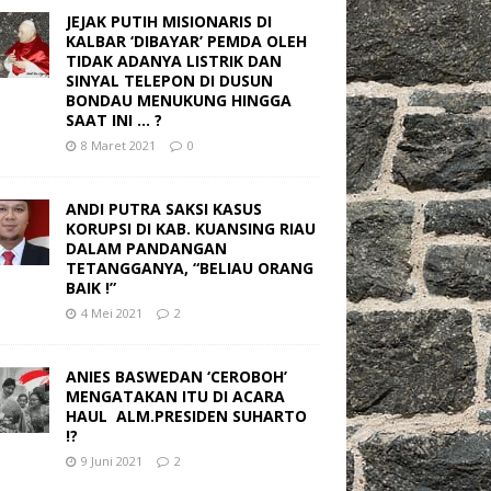
JEJAK PUTIH MISIONARIS DI
KALBAR ‘DIBAYAR’ PEMDA OLEH
TIDAK ADANYA LISTRIK DAN
SINYAL TELEPON DI DUSUN
BONDAU MENUKUNG HINGGA
SAAT INI … ?
8 Maret 2021
0
ANDI PUTRA SAKSI KASUS
KORUPSI DI KAB. KUANSING RIAU
DALAM PANDANGAN
TETANGGANYA, “BELIAU ORANG
BAIK !”
4 Mei 2021
2
ANIES BASWEDAN ‘CEROBOH’
MENGATAKAN ITU DI ACARA
HAUL ALM.PRESIDEN SUHARTO
!?
9 Juni 2021
2