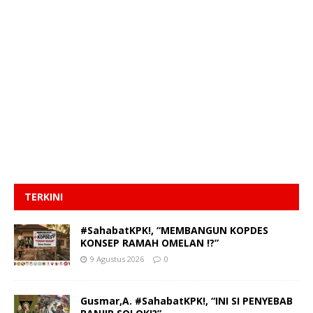
TERKINI
#SahabatKPK!, “MEMBANGUN KOPDES
KONSEP RAMAH OMELAN !?”
9 Agustus 2026
0
Gusmar,A. #SahabatKPK!, “INI SI PENYEBAB