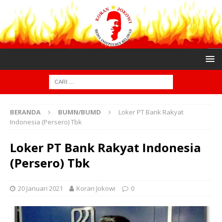
BERANDA
BUMN/BUMD
Loker PT Bank Rakyat
Indonesia (Persero) Tbk
Loker PT Bank Rakyat Indonesia
(Persero) Tbk
20 Januari 2021
Koran Jokowi
0