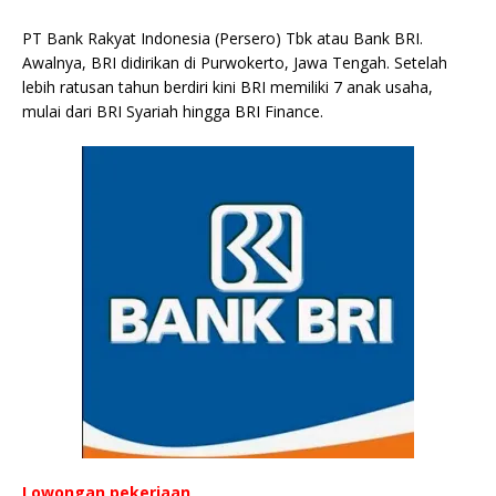
b
r
A
Li
o
e
n
PT Bank Rakyat Indonesia (Persero) Tbk atau Bank BRI.
o
p
n
g
Awalnya, BRI didirikan di Purwokerto, Jawa Tengah. Setelah
o
p
k
e
lebih ratusan tahun berdiri kini BRI memiliki 7 anak usaha,
mulai dari BRI Syariah hingga BRI Finance.
k
r
Lowongan pekerjaan