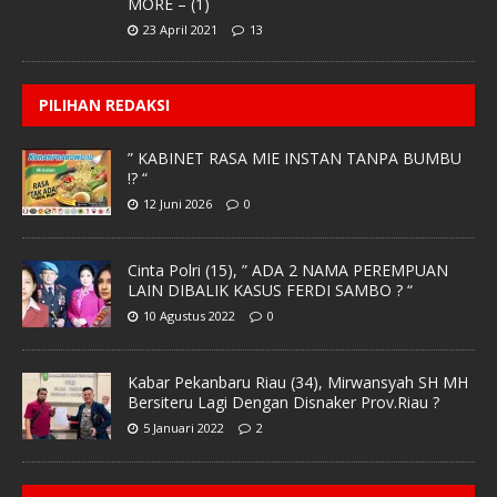
MORE – (1)
23 April 2021
13
PILIHAN REDAKSI
” KABINET RASA MIE INSTAN TANPA BUMBU
!? “
12 Juni 2026
0
Cinta Polri (15), ” ADA 2 NAMA PEREMPUAN
LAIN DIBALIK KASUS FERDI SAMBO ? “
10 Agustus 2022
0
Kabar Pekanbaru Riau (34), Mirwansyah SH MH
Bersiteru Lagi Dengan Disnaker Prov.Riau ?
5 Januari 2022
2