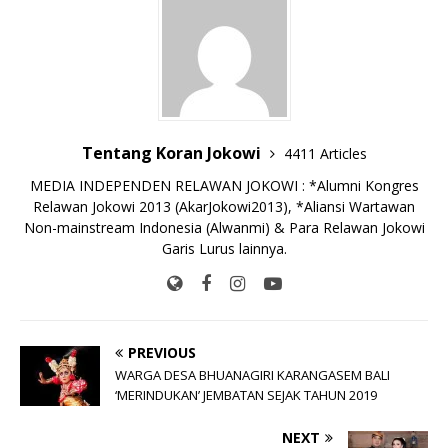
o
p
n
g
o
p
k
e
k
r
Tentang Koran Jokowi
4411 Articles
MEDIA INDEPENDEN RELAWAN JOKOWI : *Alumni Kongres
Relawan Jokowi 2013 (AkarJokowi2013), *Aliansi Wartawan
Non-mainstream Indonesia (Alwanmi) & Para Relawan Jokowi
Garis Lurus lainnya.
PREVIOUS
WARGA DESA BHUANAGIRI KARANGASEM BALI
‘MERINDUKAN’ JEMBATAN SEJAK TAHUN 2019
NEXT