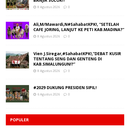
BANJIR SOLOK!?”
8 Agustus 2026
0
Ali,M/Mawardi,N#SahabatKPK!, “SETELAH
CAFE JORING, LANJUT KE PETI KAB.MADINA?”
8 Agustus 2026
0
Vien J.Siregar,#SahabatKPK!,”DEBAT KUSIR
TENTANG SENG DAN GENTENG DI
KAB.SIMALUNGUN!?”
8 Agustus 2026
0
#2029 DUKUNG PRESIDEN SIPIL!
6 Agustus 2026
0
POPULER