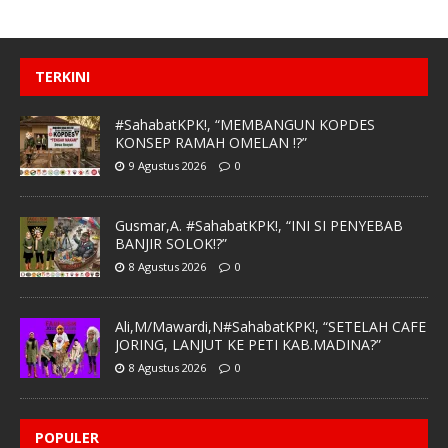
TERKINI
#SahabatKPK!, “MEMBANGUN KOPDES
KONSEP RAMAH OMELAN !?”
9 Agustus 2026
0
Gusmar,A. #SahabatKPK!, “INI SI PENYEBAB
BANJIR SOLOK!?”
8 Agustus 2026
0
Ali,M/Mawardi,N#SahabatKPK!, “SETELAH CAFE
JORING, LANJUT KE PETI KAB.MADINA?”
8 Agustus 2026
0
POPULER