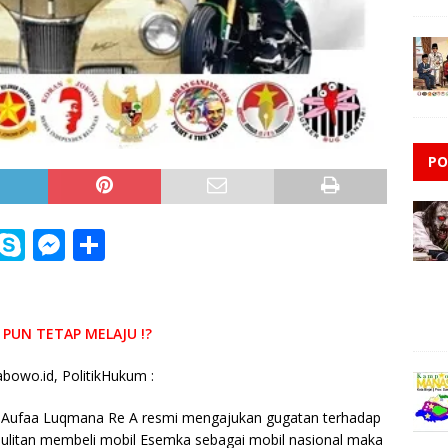
PO
i
S
M
S
n
k
e
h
e
y
ss
ar
p
e
e
 PUN TETAP MELAJU !?
e
n
bowo.id, PolitikHukum :
g
a Aufaa Luqmana Re A resmi mengajukan gugatan terhadap
e
esulitan membeli mobil Esemka sebagai mobil nasional maka