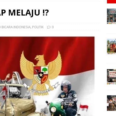
 Jumadi.#SahabatKPK!, “PAK PRESIDEN & KAPOLRI TOLONG AWASI
P MELAJU !?
TORIAL
tKPK!, “1 TRILIUN SEMUT AWASI APBN & ASTACITA !?”
EDUKASI
 BICARA INDONESIA
,
POLITIK
0
n Parta Adi, Bali #SahabatKPK! “TERIMAKASIH BUPATI BANGLI,
tKPK!, “MISTERI 10 POHON & NINJA BANDUNG !?”
EDITORIAL
/Jeck/Nerko. #SahabatKPK!, “AWAS NINJA CULIK POHON KOTA
Ginting,#SahabatKPK!, “PANGLIMA KRAKEN PENJAGA SAMPALI,DELI
A
n,#SahabatKPK: “RELAWAN JOKOWI TOLAK MENTAN DIRESHUFFLE
tKPK!, “KAMI AKAN MUSNAHKAN PADI KAB.OKI!?”
DAERAH/DESA