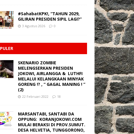
#SahabatKPK!, “TAHUN 2029,
GILIRAN PRESIDEN SIPIL LAGI?”
3 Agustus 2026
0
PULER
SKENARIO ZOMBIE
MELENGSERKAN PRESIDEN
JOKOWI, AIRLANGGA & LUTHFI
MELALUI KELANGKAAN MINYAK
GORENG !? , “ GAGAL MANING ! ”
(2)
22 Februari 2022
18
MARSANTABI, SANTABI DA
OPPUNG: KORANJOKOWI.COM
MULAI BERAKSI DI PROV.SUMUT.
DESA HELVETIA, TUNGGORONO,