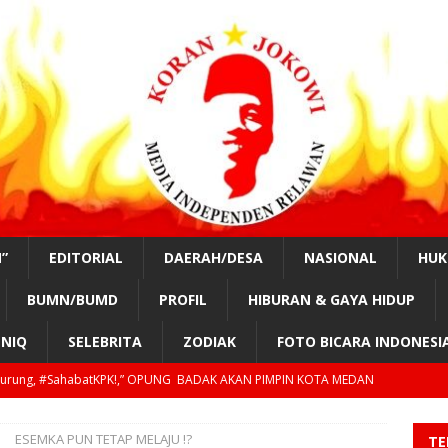
”
EDITORIAL
DAERAH/DESA
NASIONAL
HU
BUMN/BUMD
PROFIL
HIBURAN & GAYA HIDUP
NIQ
SELEBRITA
ZODIAK
FOTO BICARA INDONESI
nurung, #SahabatKPK!,” OPUNG BADAK AKAN PIMPIN KOTA MEDAN
ESEMKA PUN TETAP MELAJU !?
TE
tKPK!, “TAHUN 2029, GILIRAN PRESIDEN SIPIL LAGI?”
EDUKASI