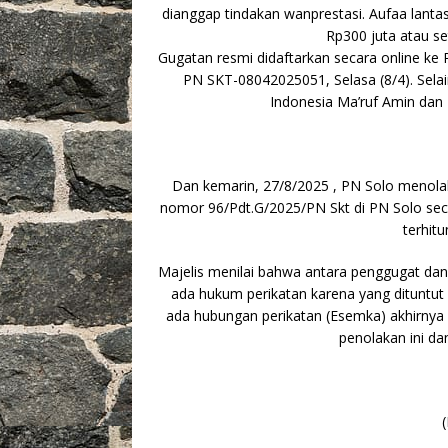
k
dianggap tindakan wanprestasi. Aufaa lant
Rp300 juta atau s
Gugatan resmi didaftarkan secara online ke
PN SKT-08042025051, Selasa (8/4). Sela
Indonesia Ma’ruf Amin dan
Dan kemarin, 27/8/2025 , PN Solo menola
nomor 96/Pdt.G/2025/PN Skt di PN Solo seca
terhitu
Majelis menilai bahwa antara penggugat dan 
ada hukum perikatan karena yang dituntut 
ada hubungan perikatan (Esemka) akhirnya
penolakan ini d
(