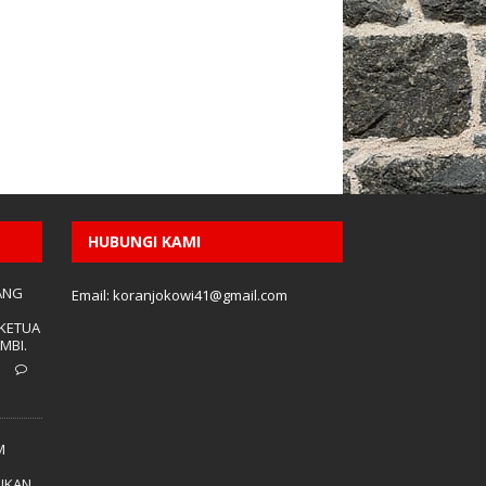
HUBUNGI KAMI
ANG
Email: koranjokowi41@gmail.com
 KETUA
MBI.
1
M
IKAN