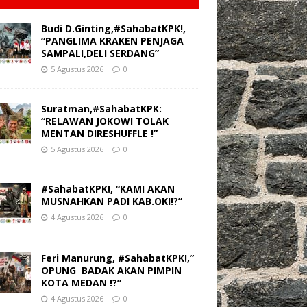
Budi D.Ginting,#SahabatKPK!,
“PANGLIMA KRAKEN PENJAGA
SAMPALI,DELI SERDANG”
5 Agustus 2026
0
Suratman,#SahabatKPK:
“RELAWAN JOKOWI TOLAK
MENTAN DIRESHUFFLE !”
5 Agustus 2026
0
#SahabatKPK!, “KAMI AKAN
MUSNAHKAN PADI KAB.OKI!?”
4 Agustus 2026
0
Feri Manurung, #SahabatKPK!,”
OPUNG BADAK AKAN PIMPIN
KOTA MEDAN !?”
4 Agustus 2026
0