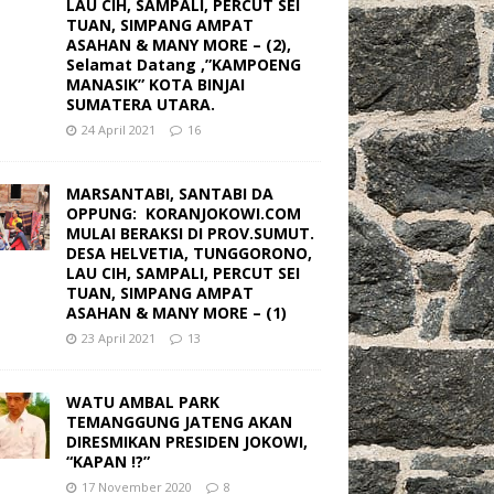
LAU CIH, SAMPALI, PERCUT SEI
TUAN, SIMPANG AMPAT
ASAHAN & MANY MORE – (2),
Selamat Datang ,”KAMPOENG
MANASIK” KOTA BINJAI
SUMATERA UTARA.
24 April 2021
16
MARSANTABI, SANTABI DA
OPPUNG: KORANJOKOWI.COM
MULAI BERAKSI DI PROV.SUMUT.
DESA HELVETIA, TUNGGORONO,
LAU CIH, SAMPALI, PERCUT SEI
TUAN, SIMPANG AMPAT
ASAHAN & MANY MORE – (1)
23 April 2021
13
WATU AMBAL PARK
TEMANGGUNG JATENG AKAN
DIRESMIKAN PRESIDEN JOKOWI,
“KAPAN !?”
17 November 2020
8