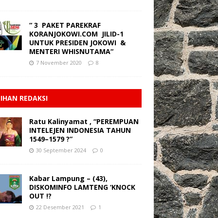
“ 3 PAKET PAREKRAF
KORANJOKOWI.COM JILID-1
UNTUK PRESIDEN JOKOWI &
MENTERI WHISNUTAMA“
7 November 2020
8
LIHAN REDAKSI
Ratu Kalinyamat , “PEREMPUAN
INTELEJEN INDONESIA TAHUN
1549–1579 ?”
30 September 2024
0
Kabar Lampung – (43),
DISKOMINFO LAMTENG ‘KNOCK
OUT !?
22 Desember 2021
1