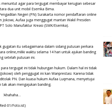
r
as menuntut agar para tergugat membayar kerugian sebesar
etara dua unit mobil Esemka Bima.
 Pengadilan Negeri (PN) Surakarta nomor pendaftaran online
in Jokowi, Aufaa juga menggugat mantan Wakil Presiden
 PT Solo Manufaktur Kreasi (SMK/Esemka).
k gugatan itu sebagaimana dalam sidang putusan perkara
ra online,miliki waktu selama 14 hari untuk ajukan banding
ng setelah putusan ini.
para tergugat ini tidak hubungan hukum. Dalam hal ini tidak
(Jokowi) oleh penggugat ini kan Wanprestasi. Karena tidak
 ditolak PN. Dan kuasa hukum Aufaa Luqmana, menyetujui
an tak akan mengajukan banding.
‘Ahahaha…
Red-01/Foto.ist)