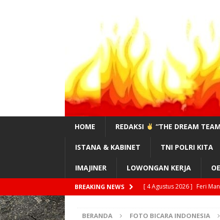
HOME
REDAKSI
“THE DREAM TEAM
ISTANA & KABINET
TNI POLRI KITA
IMAJINER
LOWONGAN KERJA
OE
[ 4 Agustus 2026 ]
Feri Ma
BREAKING NEWS
!?”
EDITORIAL
BERANDA
FOTO BICARA INDONESIA
[ 3 Agustus 2026 ]
#Sahaba