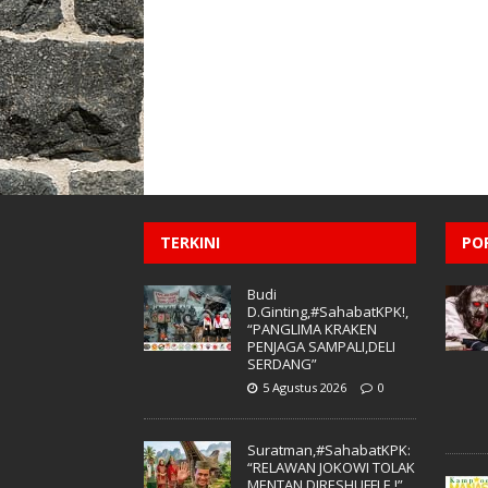
TERKINI
PO
Budi
D.Ginting,#SahabatKPK!,
“PANGLIMA KRAKEN
PENJAGA SAMPALI,DELI
SERDANG”
5 Agustus 2026
0
Suratman,#SahabatKPK:
“RELAWAN JOKOWI TOLAK
MENTAN DIRESHUFFLE !”