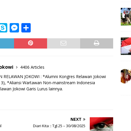
i
S
M
S
n
k
e
h
e
y
ss
ar
p
e
e
e
n
Jokowi
4406 Articles
g
RELAWAN JOKOWI : *Alumni Kongres Relawan Jokowi
e
13), *Aliansi Wartawan Non-mainstream Indonesia
lawan Jokowi Garis Lurus lainnya.
r
NEXT
l
Diari Kita :: Tgl.25 – 30/08/2025