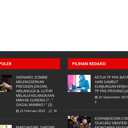
PULER
PILIHAN REDAKSI
SKENARIO ZOMBIE
KETUA TP PKK BAT
MELENGSERKAN
HARI SAMBUT
PRESIDEN JOKOWI,
KUNJUNGAN KERJA
AIRLANGGA & LUTHFI
TP PKK PROVINSI JA
MELALUI KELANGKAAN
20 September 202
MINYAK GORENG !? , “
0
GAGAL MANING ! ” (2)
22 Februari 2022
18
KORANJOKOWI.CO
‘DUKUNG’ MENTERI
MARSANTABI, SANTABI
MONOARFA SELESA