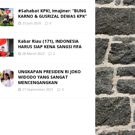
#Sahabat KPK!, Imajiner: “BUNG
KARNO & GUSRIZAL DEWAS KPK”
23 Juni 2026
0
Kabar Riau (171), INDONESIA
HARUS SIAP KENA SANGSI FIFA
28 Maret 2023
0
UNGKAPAN PRESIDEN RI JOKO
WIDODO YANG SANGAT
MENCENGANGKAN
27 September 2021
0