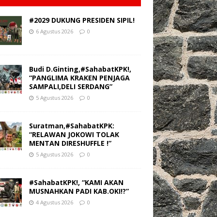
#2029 DUKUNG PRESIDEN SIPIL!
6 Agustus 2026
0
Budi D.Ginting,#SahabatKPK!,
“PANGLIMA KRAKEN PENJAGA
SAMPALI,DELI SERDANG”
5 Agustus 2026
0
Suratman,#SahabatKPK:
“RELAWAN JOKOWI TOLAK
MENTAN DIRESHUFFLE !”
5 Agustus 2026
0
#SahabatKPK!, “KAMI AKAN
MUSNAHKAN PADI KAB.OKI!?”
4 Agustus 2026
0