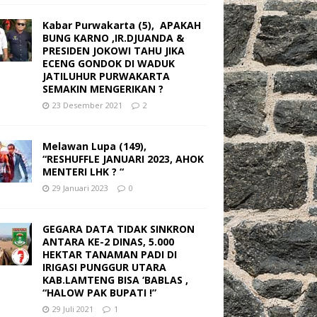
Kabar Purwakarta (5), APAKAH
BUNG KARNO ,IR.DJUANDA &
PRESIDEN JOKOWI TAHU JIKA
ECENG GONDOK DI WADUK
JATILUHUR PURWAKARTA
SEMAKIN MENGERIKAN ?
23 Desember 2021
2
Melawan Lupa (149),
“RESHUFFLE JANUARI 2023, AHOK
MENTERI LHK ? “
29 Januari 2023
0
GEGARA DATA TIDAK SINKRON
ANTARA KE-2 DINAS, 5.000
HEKTAR TANAMAN PADI DI
IRIGASI PUNGGUR UTARA
KAB.LAMTENG BISA ‘BABLAS ,
“HALOW PAK BUPATI !”
29 Juli 2021
1