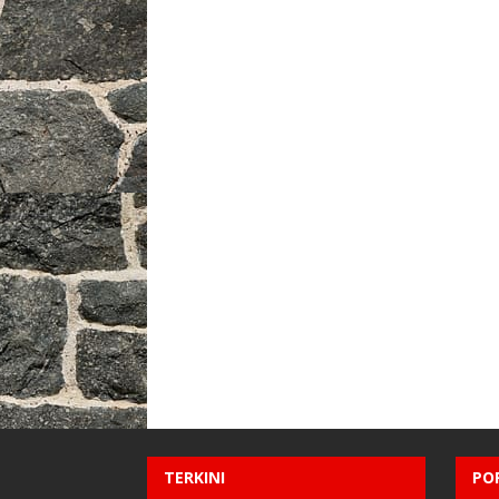
TERKINI
PO