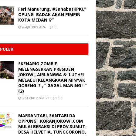
Feri Manurung, #SahabatKPK!,”
OPUNG BADAK AKAN PIMPIN
KOTA MEDAN !?”
4 Agustus 2026
0
PULER
SKENARIO ZOMBIE
MELENGSERKAN PRESIDEN
JOKOWI, AIRLANGGA & LUTHFI
MELALUI KELANGKAAN MINYAK
GORENG !? , “ GAGAL MANING ! ”
(2)
22 Februari 2022
18
MARSANTABI, SANTABI DA
OPPUNG: KORANJOKOWI.COM
MULAI BERAKSI DI PROV.SUMUT.
DESA HELVETIA, TUNGGORONO,