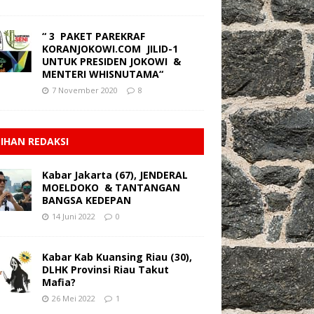
“ 3 PAKET PAREKRAF
KORANJOKOWI.COM JILID-1
UNTUK PRESIDEN JOKOWI &
MENTERI WHISNUTAMA“
7 November 2020
8
LIHAN REDAKSI
Kabar Jakarta (67), JENDERAL
MOELDOKO & TANTANGAN
BANGSA KEDEPAN
14 Juni 2022
0
Kabar Kab Kuansing Riau (30),
DLHK Provinsi Riau Takut
Mafia?
26 Mei 2022
1