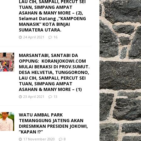
LAU CIH, SAMPALI, PERCUT SEI
TUAN, SIMPANG AMPAT
ASAHAN & MANY MORE – (2),
Selamat Datang ,”KAMPOENG
MANASIK” KOTA BINJAI
SUMATERA UTARA.
24 April 2021
16
MARSANTABI, SANTABI DA
OPPUNG: KORANJOKOWI.COM
MULAI BERAKSI DI PROV.SUMUT.
DESA HELVETIA, TUNGGORONO,
LAU CIH, SAMPALI, PERCUT SEI
TUAN, SIMPANG AMPAT
ASAHAN & MANY MORE – (1)
23 April 2021
13
WATU AMBAL PARK
TEMANGGUNG JATENG AKAN
DIRESMIKAN PRESIDEN JOKOWI,
“KAPAN !?”
17 November 2020
8