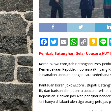
F
T
E
W
C
K
L
a
w
m
h
o
a
Pemkab Batanghari Gelar Upacara HUT R
c
it
ai
at
p
k
e
te
l
s
y
a
Koranjokowi.com,Kab.Batanghari,Prov.Jambi
Kemerdekaan Republik Indonesia (RI) yang 
b
r
A
Li
o
laksanakan upacara dengan cara sederhana s
o
p
n
Pantauan koran jokowi.com . Bupati Batangh
o
p
k
RI, dan barisan dari peserta upacara terlihat
k
Kepolisian. Bahkan pasukan pengibar bende
kini hanya di lakoni oleh tiga orang petugas 