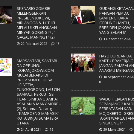
SKENARIO ZOMBIE
GUDANG KETAHAN
MELENGSERKAN
PANGAN PEMDA
PRESIDEN JOKOWI,
LAMTENG IBARAT
AIRLANGGA & LUTHFI
GEDUNG HANTU,
MELALUI KELANGKAAN
PRESIDEN JOKOWI 
MINYAK GORENG !? , “
YANG SALAH !?
GAGAL MANING ! ” (2)
1 Desember 2020
22 Februari 2022
18
HAYO BURUAN DAF
MARSANTABI, SANTABI
KARTU PRAKERJA G-
DA OPPUNG:
JANGAN SAMPAI A
KORANJOKOWI.COM
ANAKMU MENGANG
MULAI BERAKSI DI
18 September 202
PROV.SUMUT. DESA
0
HELVETIA,
TUNGGORONO, LAU CIH,
SAMPALI, PERCUT SEI
TUAN, SIMPANG AMPAT
WADUH, ..JALAN R
ASAHAN & MANY MORE –
SEPANJANG 2 KM D
(2), Selamat Datang
PERBATASAN KAB.
,”KAMPOENG MANASIK”
MOJOKERTO- GRES
KOTA BINJAI SUMATERA
AKAN WARGA TAN
UTARA.
SINGKONG !?
24 April 2021
16
29 Maret 2021