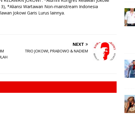
RELAWAN JOKOWI : *Alumni Kongres Relawan Jokowi
e
13), *Aliansi Wartawan Non-mainstream Indonesia
lawan Jokowi Garis Lurus lainnya.
r
NEXT
IM
TRIO JOKOWI, PRABOWO & NADIEM
ULAH