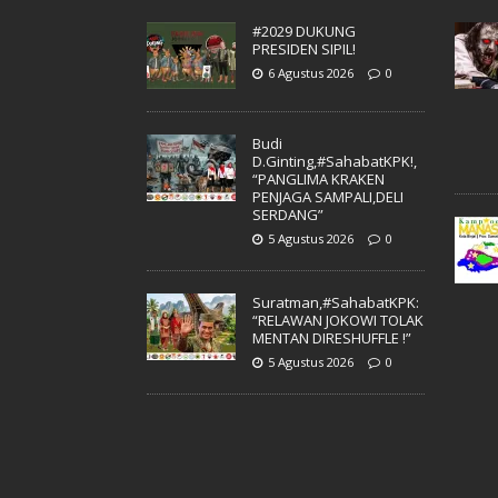
#2029 DUKUNG
PRESIDEN SIPIL!
6 Agustus 2026
0
Budi
D.Ginting,#SahabatKPK!,
“PANGLIMA KRAKEN
PENJAGA SAMPALI,DELI
SERDANG”
5 Agustus 2026
0
Suratman,#SahabatKPK:
“RELAWAN JOKOWI TOLAK
MENTAN DIRESHUFFLE !”
5 Agustus 2026
0