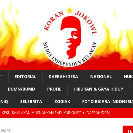
”
EDITORIAL
DAERAH/DESA
NASIONAL
HU
BUMN/BUMD
PROFIL
HIBURAN & GAYA HIDUP
NIQ
SELEBRITA
ZODIAK
FOTO BICARA INDONESI
tKPK!, “KAMI AKAN MUSNAHKAN PADI KAB.OKI!?”
DAERAH/DESA
nurung, #SahabatKPK!,” OPUNG BADAK AKAN PIMPIN KOTA MEDAN
, NDAN !
TE