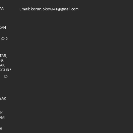
AN
Email: koranjokowi41@gmail.com
KAH
0
TAR,
9,
NAK
GUR !
0
USAK
I
IK
AMI
0