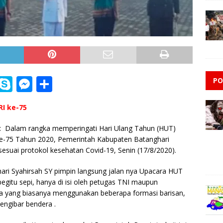
i
S
M
S
PO
n
k
e
h
I ke-75
e
y
ss
ar
p
e
e
: Dalam rangka memperingati Hari Ulang Tahun (HUT)
Ke-75 Tahun 2020, Pemerintah Kabupaten Batanghari
e
n
esuai protokol kesehatan Covid-19, Senin (17/8/2020).
g
ari Syahirsah SY pimpin langsung jalan nya Upacara HUT
e
 begitu sepi, hanya di isi oleh petugas TNI maupun
r
ra yang biasanya menggunakan beberapa formasi barisan,
pengibar bendera .