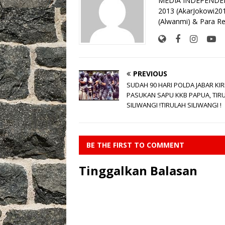
MEDIA INDEPENDEN 
o
p
k
2013 (AkarJokowi20
(Alwanmi) & Para Re
k
PREVIOUS
SUDAH 90 HARI POLDA JABAR KIR
PASUKAN SAPU KKB PAPUA, TIR
SILIWANGI !TIRULAH SILIWANGI !
BE THE FIRST TO COMMENT
Tinggalkan Balasan