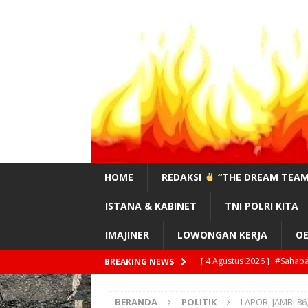
HOME
REDAKSI
“THE DREAM TEAM
ISTANA & KABINET
TNI POLRI KITA
IMAJINER
LOWONGAN KERJA
OE
[ 4 Agustus 2026 ]
#Sahaba
BREAKING NEWS
[ 4 Agustus 2026 ]
Feri Ma
BERANDA
POLITIK
LAPOR, JAMBI 86
!?”
EDITORIAL