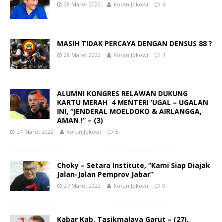
28 Maret 2022
Koran Jokowi
4
MASIH TIDAK PERCAYA DENGAN DENSUS 88 ?
28 Maret 2022
Koran Jokowi
1
ALUMNI KONGRES RELAWAN DUKUNG
KARTU MERAH 4 MENTERI ‘UGAL – UGALAN
INI, “JENDERAL MOELDOKO & AIRLANGGA,
AMAN !” – (3)
27 Maret 2022
Koran Jokowi
5
Choky – Setara Institute, “Kami Siap Diajak
Jalan-Jalan Pemprov Jabar”
27 Maret 2022
Koran Jokowi
0
Kabar Kab. Tasikmalaya Garut – (27),