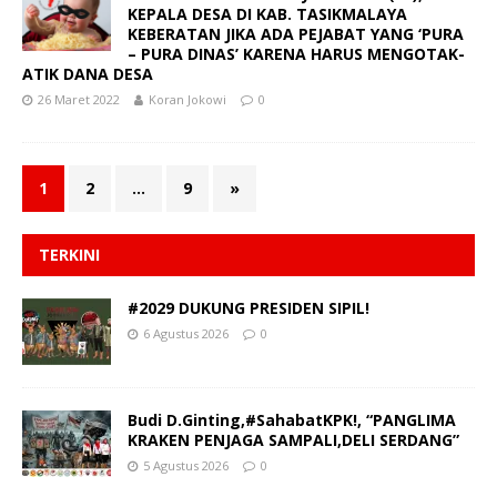
KEPALA DESA DI KAB. TASIKMALAYA
KEBERATAN JIKA ADA PEJABAT YANG ‘PURA
– PURA DINAS’ KARENA HARUS MENGOTAK-
ATIK DANA DESA
26 Maret 2022
Koran Jokowi
0
1
2
…
9
»
TERKINI
#2029 DUKUNG PRESIDEN SIPIL!
6 Agustus 2026
0
Budi D.Ginting,#SahabatKPK!, “PANGLIMA
KRAKEN PENJAGA SAMPALI,DELI SERDANG”
5 Agustus 2026
0