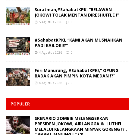
Suratman,#SahabatKPK: “RELAWAN
JOKOWI TOLAK MENTAN DIRESHUFFLE !”
5 Agustus 2026
0
#SahabatKPK!, “KAMI AKAN MUSNAHKAN
PADI KAB.OKI!?”
4 Agustus 2026
0
Feri Manurung, #SahabatKPK!,” OPUNG
BADAK AKAN PIMPIN KOTA MEDAN !?”
4 Agustus 2026
0
POPULER
SKENARIO ZOMBIE MELENGSERKAN
PRESIDEN JOKOWI, AIRLANGGA & LUTHFI
MELALUI KELANGKAAN MINYAK GORENG !? ,
“ GAGAL MANING ! ” (2)