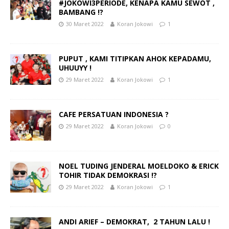
#JOKOWI3PERIODE, KENAPA KAMU SEWOT ,
BAMBANG !?
30 Maret 2022
Koran Jokowi
1
PUPUT , KAMI TITIPKAN AHOK KEPADAMU,
UHUUYY !
29 Maret 2022
Koran Jokowi
1
CAFE PERSATUAN INDONESIA ?
29 Maret 2022
Koran Jokowi
0
NOEL TUDING JENDERAL MOELDOKO & ERICK
TOHIR TIDAK DEMOKRASI !?
29 Maret 2022
Koran Jokowi
1
ANDI ARIEF – DEMOKRAT, 2 TAHUN LALU !