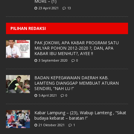
MORE – (1)
23 April 2021
13
PILIHAN REDAKSI
PAK JOKOWI, APA KABAR PROGRAM SATU
MILYAR POHON 2012-2020 ?, DAN, APA
KABAR IBU MENHUT?, AYEE !!
3 September 2020
0
BADAN KEPEGAWAIAN DAERAH KAB.
LAMTENG DIANGGAP MEMBUAT ATURAN
SENDIRI, “NAH LU !”
5 April 2021
0
Kabar Lampung – (23), Wabup Lamteng , “Sikat
budaya kebarat – baratan !”
21 Oktober 2021
1