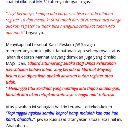
saat ini dikuasai MAJS” tutur
nya dengan tegas.
” Lagi herannya, kenapa ada korporasi bisa berada dilahan
register 18 dan memiliki SHM tanah dari BPN, sementara warga
dilokasi register 18 tidak bisa mengurus sertifikat tanah.Ada
apa ini..?!”
tegasnya.
Menyikapi hal tersebut Kanit Reskrim JW Saragih
mempertanyakan ke pihak Kehutanan, apa sebenarnya status
lahan di daerah Marihat Mayang demikian juga yang dimiliki
MAJS. Dan,
Eduard Situmorang selaku staff Dinas Kehutanan
menyatakan bahwa lahan yang berada di Marihat Mayang
belum bisa dipastikan apakah kawasan hutan register atau
tidak.
” Menunggu titik kordinat yang nantinya kita tinjau dilapangan,
barulah kita akan tetapkan statusnya sebagai apa” tuturnya.
Atas jawaban ini sebagian hadirin tertawa terkekeh-kekeh.
“Tapi ‘nggak ngakak sambil ‘koprol bang, malulah kan ada Pak
Kanit, ahahah..”
, jawab Rudi saat ditanyakan situasi atas hal ini.
‘Ahahahah…