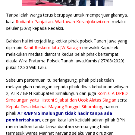
Tanpa lelah warga terus berupaya untuk memperjuangkannya,
kata
Rudianto Panjaitan, Wartawan KoranJokowi.com
melalui
seluler (30/8) kepada Redaksi.
Bahkan hal ini terjadi lagi ketika pihak polsek Tanah Jawa yang
dipimpin
Kanit Reskrim Iptu JW Saragih
mewakili Kapolsek
melakukan mediasi diantara kedua belah pihak bertempat
diaula Wira Pratama Polsek Tanah Jawa,Kamis ( 27/08/2020)
pukul 12.30 Wib Lalu.
Sebelum pertemuan itu berlangsung, pihak polsek telah
melayangkan undangan kepada pihak dinas kehutanan wilayah
2, ATR / BPN Kabupaten Simalungun dan juga
Komisi A DPRD
Simalungun yaitu Histoni Sijabat dan Ucok Alatas Siagian
serta
Kepala Desa Marihat Mayang Sunggul Sihombing
, namun
pihak
ATR/BPN Simalungun tidak hadir tanpa ada
pemberitahuan,
dengan kata lain ketidakhadiran pihak BPN
menimbulkan tanda tanya diantara semua yang hadir
termasuk warga Marihat Mayang selaku yang dirugikan.