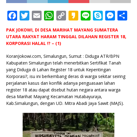
F
T
E
W
C
K
Li
S
M
S
a
w
m
h
o
a
n
k
e
h
PAK JOKOWI, DI DESA MARIHAT MAYANG SUMATERA
c
it
ai
at
p
k
e
y
ss
ar
UTARA RAKYAT HARAM TINGGAL DILAHAN REGISTER 18,
e
te
l
s
y
a
p
e
e
KORPORASI HALAL !? – (1)
b
r
A
Li
o
e
n
KoranJokowi.com, Simalungun, Sumut : Diduga ATR/BPN
o
p
n
g
Kabupaten Simalungun telah menerbitkan Sertifikat Tanah
yang Diduga di Lahan Register 18 untuk Kepentingan
o
p
k
e
Korporasi?, isu ini berkembang deras di warga sekitar seiring
k
r
perjalanan kasus dan konflik adanya penguasaan lahan
register 18 atau dapat disebut hutan negara antara warga
desa Marihat Mayang Kecamatan Hutabayuraja,
Kab.Simalungun, dengan UD. Mitra Abadi Jaya Sawit (MAJS).