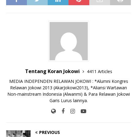
c
it
ai
at
p
k
e
y
ss
ar
e
te
l
s
y
a
p
e
e
b
r
A
Li
o
e
n
o
p
n
g
o
p
k
e
k
r
Tentang Koran Jokowi
4411 Articles
MEDIA INDEPENDEN RELAWAN JOKOWI : *Alumni Kongres
Relawan Jokowi 2013 (AkarJokowi2013), *Aliansi Wartawan
Non-mainstream Indonesia (Alwanmi) & Para Relawan Jokowi
Garis Lurus lainnya.
PREVIOUS