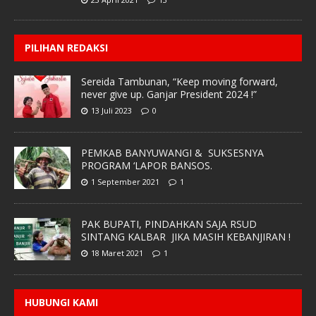
PILIHAN REDAKSI
Sereida Tambunan, “Keep moving forward,
never give up. Ganjar President 2024 !”
13 Juli 2023
0
PEMKAB BANYUWANGI & SUKSESNYA
PROGRAM ‘LAPOR BANSOS.
1 September 2021
1
PAK BUPATI, PINDAHKAN SAJA RSUD
SINTANG KALBAR JIKA MASIH KEBANJIRAN !
18 Maret 2021
1
HUBUNGI KAMI