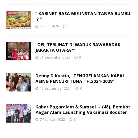
” KABINET RASA MIE INSTAN TANPA BUMBU
!? “
12 Juni 2026
0
“OEI, TERLIHAT DI WADUK RAWABADAK
JAKARTA UTARA?”
31 Desember 2023
0
Denny D.Kustia, “TENGGELAMKAN KAPAL
ASING PENCURI TUNA TH.2024-2029”
15 September 2024
0
Kabar Pagaralam & Sumsel – (45), Pemkot
Pagar Alam Launching Vaksinasi Booster
7 Februari 2022
3