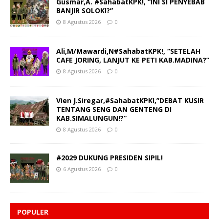
Gusmar,A. #SahabatKPK!, “INI SI PENYEBAB
BANJIR SOLOK!?”
8 Agustus 2026
0
Ali,M/Mawardi,N#SahabatKPK!, “SETELAH
CAFE JORING, LANJUT KE PETI KAB.MADINA?”
8 Agustus 2026
0
Vien J.Siregar,#SahabatKPK!,”DEBAT KUSIR
TENTANG SENG DAN GENTENG DI
KAB.SIMALUNGUN!?”
8 Agustus 2026
0
#2029 DUKUNG PRESIDEN SIPIL!
6 Agustus 2026
0
POPULER