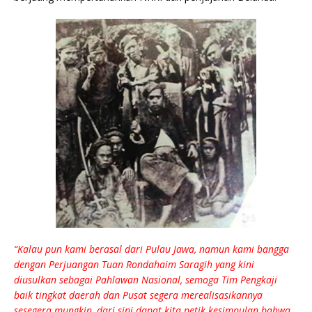
“Kalau pun kami berasal dari Pulau Jawa, namun kami bangga
dengan Perjuangan Tuan Rondahaim Saragih yang kini
diusulkan sebagai Pahlawan Nasional, semoga Tim Pengkaji
baik tingkat daerah dan Pusat segera merealisasikannya
sesegera mungkin, dari sini dapat kita petik kesimpulan bahwa