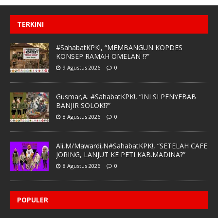
TERKINI
#SahabatKPK!, “MEMBANGUN KOPDES
KONSEP RAMAH OMELAN !?”
9 Agustus 2026
0
Gusmar,A. #SahabatKPK!, “INI SI PENYEBAB
BANJIR SOLOK!?”
8 Agustus 2026
0
Ali,M/Mawardi,N#SahabatKPK!, “SETELAH CAFE
JORING, LANJUT KE PETI KAB.MADINA?”
8 Agustus 2026
0
POPULER