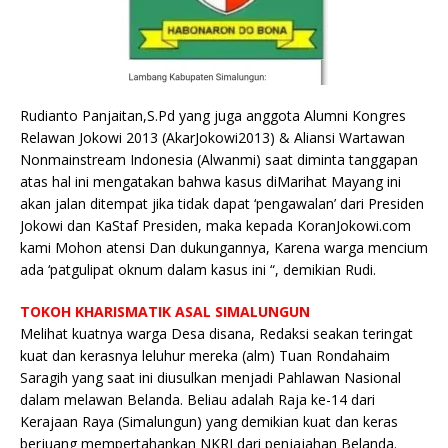
Rudianto Panjaitan,S.Pd yang juga anggota Alumni Kongres
Relawan Jokowi 2013 (AkarJokowi2013) & Aliansi Wartawan
Nonmainstream Indonesia (Alwanmi) saat diminta tanggapan
atas hal ini mengatakan bahwa kasus diMarihat Mayang ini
akan jalan ditempat jika tidak dapat ‘pengawalan’ dari Presiden
Jokowi dan KaStaf Presiden, maka kepada KoranJokowi.com
kami Mohon atensi Dan dukungannya, Karena warga mencium
ada ‘patgulipat oknum dalam kasus ini “, demikian Rudi.
TOKOH KHARISMATIK ASAL SIMALUNGUN
Melihat kuatnya warga Desa disana, Redaksi seakan teringat
kuat dan kerasnya leluhur mereka (alm) Tuan Rondahaim
Saragih yang saat ini diusulkan menjadi Pahlawan Nasional
dalam melawan Belanda. Beliau adalah Raja ke-14 dari
Kerajaan Raya (Simalungun) yang demikian kuat dan keras
berjuang mempertahankan NKRI dari penjajahan Belanda.