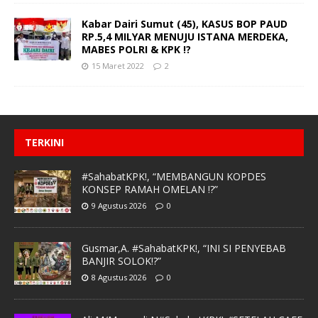
Kabar Dairi Sumut (45), KASUS BOP PAUD
RP.5,4 MILYAR MENUJU ISTANA MERDEKA,
MABES POLRI & KPK !?
15 Maret 2022
2
TERKINI
#SahabatKPK!, “MEMBANGUN KOPDES
KONSEP RAMAH OMELAN !?”
9 Agustus 2026
0
Gusmar,A. #SahabatKPK!, “INI SI PENYEBAB
BANJIR SOLOK!?”
8 Agustus 2026
0