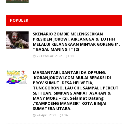
POPULER
SKENARIO ZOMBIE MELENGSERKAN
PRESIDEN JOKOWI, AIRLANGGA & LUTHFI
MELALUI KELANGKAAN MINYAK GORENG !? ,
“ GAGAL MANING ! ” (2)
22 Februari 2022
18
MARSANTABI, SANTABI DA OPPUNG:
KORANJOKOWI.COM MULAI BERAKSI DI
PROV.SUMUT. DESA HELVETIA,
TUNGGORONO, LAU CIH, SAMPALI, PERCUT
SEI TUAN, SIMPANG AMPAT ASAHAN &
MANY MORE – (2), Selamat Datang
,”KAMPOENG MANASIK” KOTA BINJAI
SUMATERA UTARA.
24 April 2021
16