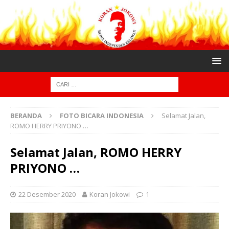
BERANDA
FOTO BICARA INDONESIA
Selamat Jalan,
ROMO HERRY PRIYONO …
Selamat Jalan, ROMO HERRY
PRIYONO …
22 Desember 2020
Koran Jokowi
1