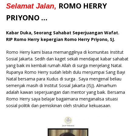
ROMO HERRY
Selamat Jalan,
c
it
ai
at
p
k
e
y
ss
ar
e
te
l
s
y
a
p
e
e
PRIYONO …
b
r
A
Li
o
e
n
Kabar Duka, Seorang Sahabat Seperjuangan Wafat.
o
p
n
g
RIP Romo Herry kepergian Romo Herry Priyono, SJ.
o
p
k
e
Romo Herry kami biasa memanggilnya di komunitas Institut
k
r
Sosial Jakarta. Sedih dan kaget sekali mendapat kabar sahabat
yang baik ini kembali rumah Allah di surga menjelang Natal.
Rupanya Romo Herry sudah lebih dulu menjumpai Sang Bayi
Natal bersama para Kudus di surga . Saya mengenal beliau
semenjak masih di Institut Sosial Jakarta (ISJ). Almarhum
adalah kawan seperjuangan dan mentor yang baik. Bersama
Romo Herry saya belajar bagaimana menganalisa situasi
sosial politik dan pemiskinan oleh struktur kekuasaan.