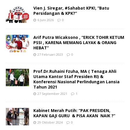
Vien J. Siregar, #Sahabat KPK!, “Batu
Persidangan & KPK?”
6 Juni 2026
0
Arif Putra Wicaksono , “ERICK TOHIR KETUM
PSSI , KARENA MEMANG LAYAK & ORANG
HEBAT”
27 Februari 2023
0
Prof.Dr.Ruhaini Fzuha, MA ( Tenaga Ahli
Utama Kantor Staf Presiden RI) &
Konferensi Nasional Perlindungan Lansia
Tahun 2021
27 September 2021
1
Kabinet Merah Putih: “PAK PRESIDEN,
KAPAN GAJI GURU & PISA AKAN NAIK ?”
29 Oktober 2024
0