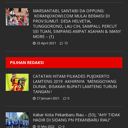
MARSANTABI, SANTABI DA OPPUNG:
KORANJOKOWI.COM MULAI BERAKSI DI
PROV.SUMUT. DESA HELVETIA,
TUNGGORONO, LAU CIH, SAMPALI, PERCUT
SEI TUAN, SIMPANG AMPAT ASAHAN & MANY
MORE – (1)
23 April 2021
13
PILIHAN REDAKSI
CATATAN HITAM PILKADES PUJOKERTO
LAMTENG 2019 AKHIRNYA ‘MENGGOYANG
DUNIA’, BISAKAH BUPATI LAMTENG TURUN
TANGAN !
27 Januari 2021
0
Kabar Kota Pekanbaru Riau – (53), “AHY TIDAK
HADIR DI SIDANG PN PEKANBARU RIAU”
10 Mei 2022
0