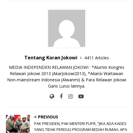
e
te
l
s
y
a
p
e
e
b
r
A
Li
o
e
n
o
p
n
g
o
p
k
e
k
r
Tentang Koran Jokowi
4411 Articles
MEDIA INDEPENDEN RELAWAN JOKOWI : *Alumni Kongres
Relawan Jokowi 2013 (AkarJokowi2013), *Aliansi Wartawan
Non-mainstream Indonesia (Alwanmi) & Para Relawan Jokowi
Garis Lurus lainnya.
PREVIOUS
PAK PRESIDEN, PAK MENTERI PUPR, “JIKA ADA KADES
YANG TIDAK PERDULI PROGRAM BEDAH RUMAH, APA