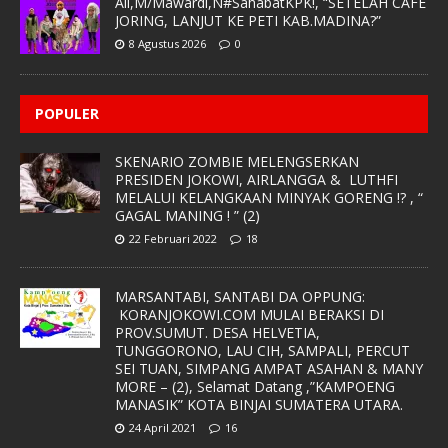
Ali,M/Mawardi,N#SahabatKPK!, “SETELAH CAFE
JORING, LANJUT KE PETI KAB.MADINA?”
8 Agustus 2026
0
POPULER
SKENARIO ZOMBIE MELENGSERKAN
PRESIDEN JOKOWI, AIRLANGGA & LUTHFI
MELALUI KELANGKAAN MINYAK GORENG !? , “
GAGAL MANING ! ” (2)
22 Februari 2022
18
MARSANTABI, SANTABI DA OPPUNG:
KORANJOKOWI.COM MULAI BERAKSI DI
PROV.SUMUT. DESA HELVETIA,
TUNGGORONO, LAU CIH, SAMPALI, PERCUT
SEI TUAN, SIMPANG AMPAT ASAHAN & MANY
MORE – (2), Selamat Datang ,”KAMPOENG
MANASIK” KOTA BINJAI SUMATERA UTARA.
24 April 2021
16