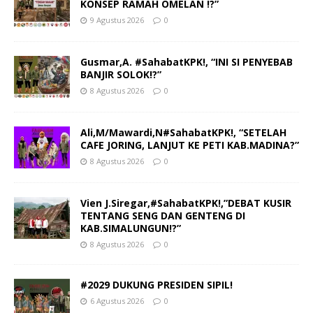
KONSEP RAMAH OMELAN !?”
9 Agustus 2026
0
Gusmar,A. #SahabatKPK!, “INI SI PENYEBAB
BANJIR SOLOK!?”
8 Agustus 2026
0
Ali,M/Mawardi,N#SahabatKPK!, “SETELAH
CAFE JORING, LANJUT KE PETI KAB.MADINA?”
8 Agustus 2026
0
Vien J.Siregar,#SahabatKPK!,”DEBAT KUSIR
TENTANG SENG DAN GENTENG DI
KAB.SIMALUNGUN!?”
8 Agustus 2026
0
#2029 DUKUNG PRESIDEN SIPIL!
6 Agustus 2026
0