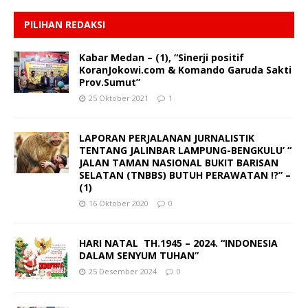
PILIHAN REDAKSI
Kabar Medan – (1), “Sinerji positif
KoranJokowi.com & Komando Garuda Sakti
Prov.Sumut”
25 Oktober 2021
1
LAPORAN PERJALANAN JURNALISTIK
TENTANG JALINBAR LAMPUNG-BENGKULU’ “
JALAN TAMAN NASIONAL BUKIT BARISAN
SELATAN (TNBBS) BUTUH PERAWATAN !?” –
(1)
16 Oktober 2020
0
HARI NATAL TH.1945 – 2024. “INDONESIA
DALAM SENYUM TUHAN”
25 Desember 2024
0