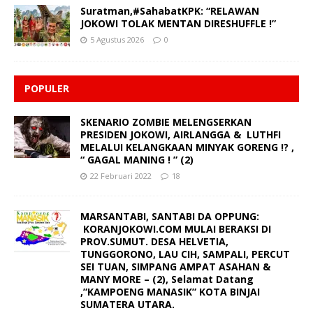
Suratman,#SahabatKPK: “RELAWAN
JOKOWI TOLAK MENTAN DIRESHUFFLE !”
5 Agustus 2026
0
POPULER
SKENARIO ZOMBIE MELENGSERKAN
PRESIDEN JOKOWI, AIRLANGGA & LUTHFI
MELALUI KELANGKAAN MINYAK GORENG !? ,
“ GAGAL MANING ! ” (2)
22 Februari 2022
18
MARSANTABI, SANTABI DA OPPUNG:
KORANJOKOWI.COM MULAI BERAKSI DI
PROV.SUMUT. DESA HELVETIA,
TUNGGORONO, LAU CIH, SAMPALI, PERCUT
SEI TUAN, SIMPANG AMPAT ASAHAN &
MANY MORE – (2), Selamat Datang
,”KAMPOENG MANASIK” KOTA BINJAI
SUMATERA UTARA.