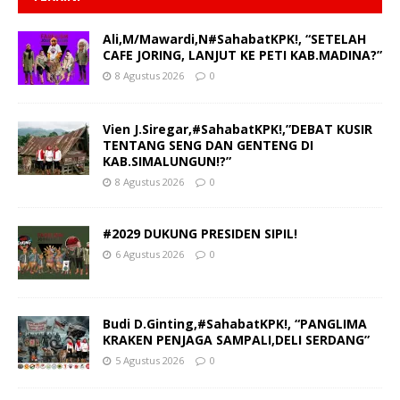
Ali,M/Mawardi,N#SahabatKPK!, “SETELAH
CAFE JORING, LANJUT KE PETI KAB.MADINA?”
8 Agustus 2026
0
Vien J.Siregar,#SahabatKPK!,”DEBAT KUSIR
TENTANG SENG DAN GENTENG DI
KAB.SIMALUNGUN!?”
8 Agustus 2026
0
#2029 DUKUNG PRESIDEN SIPIL!
6 Agustus 2026
0
Budi D.Ginting,#SahabatKPK!, “PANGLIMA
KRAKEN PENJAGA SAMPALI,DELI SERDANG”
5 Agustus 2026
0