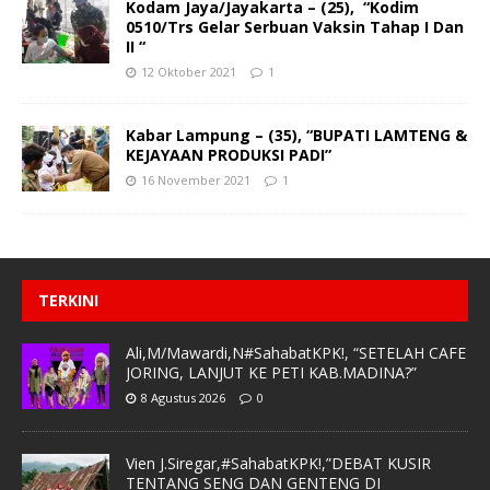
Kodam Jaya/Jayakarta – (25), “Kodim
0510/Trs Gelar Serbuan Vaksin Tahap I Dan
II “
12 Oktober 2021
1
Kabar Lampung – (35), “BUPATI LAMTENG &
KEJAYAAN PRODUKSI PADI”
16 November 2021
1
TERKINI
Ali,M/Mawardi,N#SahabatKPK!, “SETELAH CAFE
JORING, LANJUT KE PETI KAB.MADINA?”
8 Agustus 2026
0
Vien J.Siregar,#SahabatKPK!,”DEBAT KUSIR
TENTANG SENG DAN GENTENG DI