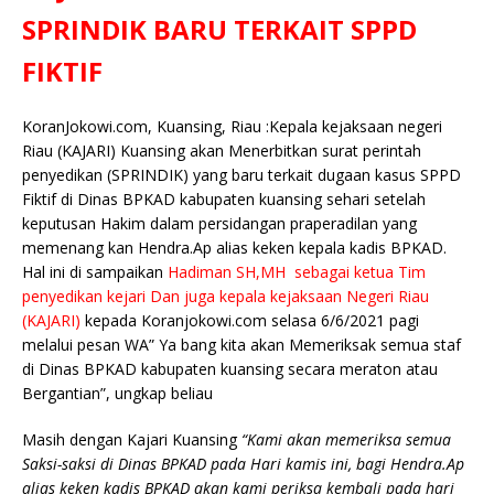
e
te
l
s
y
a
p
e
e
SPRINDIK BARU TERKAIT SPPD
b
r
A
Li
o
e
n
FIKTIF
o
p
n
g
o
p
k
e
KoranJokowi.com, Kuansing, Riau :Kepala kejaksaan negeri
Riau (KAJARI) Kuansing akan Menerbitkan surat perintah
k
r
penyedikan (SPRINDIK) yang baru terkait dugaan kasus SPPD
Fiktif di Dinas BPKAD kabupaten kuansing sehari setelah
keputusan Hakim dalam persidangan praperadilan yang
memenang kan Hendra.Ap alias keken kepala kadis BPKAD.
Hal ini di sampaikan
Hadiman SH,MH sebagai ketua Tim
penyedikan kejari Dan juga kepala kejaksaan Negeri Riau
(KAJARI)
kepada Koranjokowi.com selasa 6/6/2021 pagi
melalui pesan WA” Ya bang kita akan Memeriksak semua staf
di Dinas BPKAD kabupaten kuansing secara meraton atau
Bergantian”, ungkap beliau
Masih dengan Kajari Kuansing
“Kami akan memeriksa semua
Saksi-saksi di Dinas BPKAD pada Hari kamis ini, bagi Hendra.Ap
alias keken kadis BPKAD akan kami periksa kembali pada hari