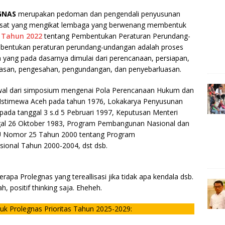
e
n
GNAS
merupakan pedoman dan pengendali penyusunan
g
pusat yang mengikat lembaga yang berwenang membentuk
 Tahun 2022
tentang Pembentukan Peraturan Perundang-
e
entukan peraturan perundang-undangan adalah proses
r
ang pada dasarnya dimulai dari perencanaan, persiapan,
asan, pengesahan, pengundangan, dan penyebarluasan.
awal dari simposium mengenai Pola Perencanaan Hukum dan
 Istimewa Aceh pada tahun 1976, Lokakarya Penyusunan
pada tanggal 3 s.d 5 Pebruari 1997, Keputusan Menteri
al 26 Oktober 1983, Program Pembangunan Nasional dan
 Nomor 25 Tahun 2000 tentang Program
onal Tahun 2000-2004, dst dsb.
apa Prolegnas yang tereallisasi jika tidak apa kendala dsb.
h, positif thinking saja. Eheheh.
k Prolegnas Prioritas Tahun 2025-2029: