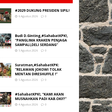
#2029 DUKUNG PRESIDEN SIPIL!
6 Agustus 2026
0
Budi D.Ginting,#SahabatKPK!,
“PANGLIMA KRAKEN PENJAGA
SAMPALI,DELI SERDANG”
5 Agustus 2026
0
Suratman,#SahabatKPK:
“RELAWAN JOKOWI TOLAK
MENTAN DIRESHUFFLE !”
5 Agustus 2026
0
#SahabatKPK!, “KAMI AKAN
MUSNAHKAN PADI KAB.OKI!?”
4 Agustus 2026
0