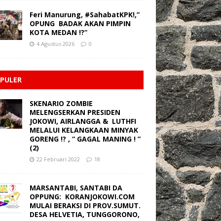
Feri Manurung, #SahabatKPK!,”
OPUNG BADAK AKAN PIMPIN
KOTA MEDAN !?”
4 Agustus 2026
0
PULER
SKENARIO ZOMBIE
MELENGSERKAN PRESIDEN
JOKOWI, AIRLANGGA & LUTHFI
MELALUI KELANGKAAN MINYAK
GORENG !? , “ GAGAL MANING ! ”
(2)
22 Februari 2022
18
MARSANTABI, SANTABI DA
OPPUNG: KORANJOKOWI.COM
MULAI BERAKSI DI PROV.SUMUT.
DESA HELVETIA, TUNGGORONO,