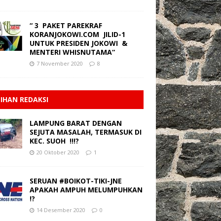
“ 3 PAKET PAREKRAF
KORANJOKOWI.COM JILID-1
UNTUK PRESIDEN JOKOWI &
MENTERI WHISNUTAMA“
7 November 2020
8
LIHAN REDAKSI
LAMPUNG BARAT DENGAN
SEJUTA MASALAH, TERMASUK DI
KEC. SUOH !!!?
20 Oktober 2020
1
SERUAN #BOIKOT-TIKI-JNE
APAKAH AMPUH MELUMPUHKAN
!?
14 Desember 2020
0