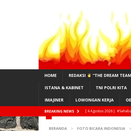
HOME
REDAKSI
“THE DREAM TEAM
ISTANA & KABINET
TNI POLRI KITA
IMAJINER
LOWONGAN KERJA
OE
[ 4 Agustus 2026 ]
#Sahaba
BREAKING NEWS
[ 4 Agustus 2026 ]
Feri Ma
BERANDA
FOTO BICARA INDONESIA
!?”
EDITORIAL