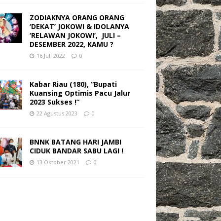
ZODIAKNYA ORANG ORANG
‘DEKAT’ JOKOWI & IDOLANYA
‘RELAWAN JOKOWI’, JULI –
DESEMBER 2022, KAMU ?
16 Juli 2022
0
Kabar Riau (180), “Bupati
Kuansing Optimis Pacu Jalur
2023 Sukses !”
22 Agustus 2023
0
BNNK BATANG HARI JAMBI
CIDUK BANDAR SABU LAGI !
13 Oktober 2021
0