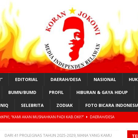
”
EDITORIAL
DAERAH/DESA
NASIONAL
HU
BUMN/BUMD
PROFIL
HIBURAN & GAYA HIDUP
NIQ
SELEBRITA
ZODIAK
FOTO BICARA INDONESI
tKPK!, “KAMI AKAN MUSNAHKAN PADI KAB.OKI!?”
DAERAH/DESA
nurung, #SahabatKPK!,” OPUNG BADAK AKAN PIMPIN KOTA MEDAN
DARI 41 PROLEGNAS TAHUN 2025-2029, MANA YANG KAMU
TE