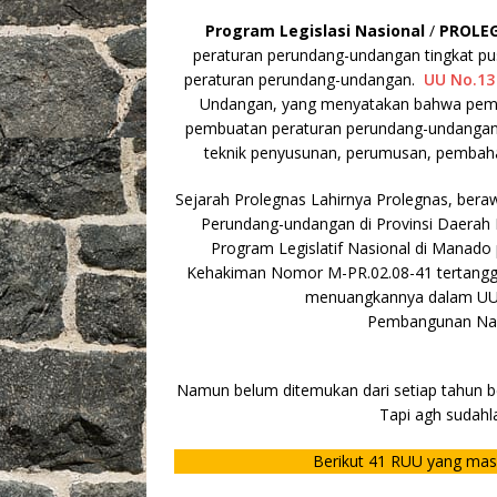
b
r
A
Li
o
Program Legislasi Nasional
/
PROLE
o
p
n
peraturan perundang-undangan tingkat 
peraturan perundang-undangan.
UU No.13
o
p
k
Undangan, yang menyatakan bahwa pemb
k
pembuatan peraturan perundang-undangan y
teknik penyusunan, perumusan, pembah
Sejarah Prolegnas Lahirnya Prolegnas, ber
Perundang-undangan di Provinsi Daerah
Program Legislatif Nasional di Manado 
Kehakiman Nomor M-PR.02.08-41 tertangg
menuangkannya dalam UU
Pembangunan Nasi
Namun belum ditemukan dari setiap tahun ber
Tapi agh sudahla
Berikut 41 RUU yang masu