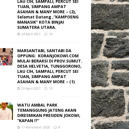
LAU CIH, SAMPALI, PERCUT SEI
TUAN, SIMPANG AMPAT
ASAHAN & MANY MORE – (2),
Selamat Datang ,”KAMPOENG
MANASIK” KOTA BINJAI
SUMATERA UTARA.
24 April 2021
16
MARSANTABI, SANTABI DA
OPPUNG: KORANJOKOWI.COM
MULAI BERAKSI DI PROV.SUMUT.
DESA HELVETIA, TUNGGORONO,
LAU CIH, SAMPALI, PERCUT SEI
TUAN, SIMPANG AMPAT
ASAHAN & MANY MORE – (1)
23 April 2021
13
WATU AMBAL PARK
TEMANGGUNG JATENG AKAN
DIRESMIKAN PRESIDEN JOKOWI,
“KAPAN !?”
17 November 2020
8