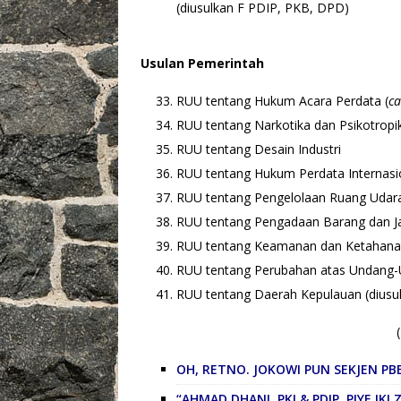
(diusulkan F PDIP, PKB, DPD)
Usulan Pemerintah
RUU tentang Hukum Acara Perdata (
ca
RUU tentang Narkotika dan Psikotropi
RUU tentang Desain Industri
RUU tentang Hukum Perdata Internasi
RUU tentang Pengelolaan Ruang Udara 
RUU tentang Pengadaan Barang dan Ja
RUU tentang Keamanan dan Ketahanan
RUU tentang Perubahan atas Undang-
RUU tentang Daerah Kepulauan (diusu
OH, RETNO. JOKOWI PUN SEKJEN PB
“AHMAD DHANI, PKI & PDIP. PIYE IKI,