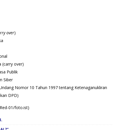
rry over
)
ka
onal
(carry over)
sa Publik
 Siber
Undang Nomor 10 Tahun 1997 tentang Ketenaganukliran
lkan DPD)
(Red-01/foto.ist)
B.
ZAL?”