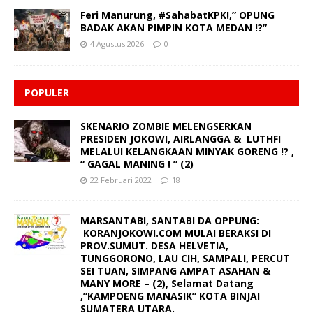
Feri Manurung, #SahabatKPK!,” OPUNG
BADAK AKAN PIMPIN KOTA MEDAN !?”
4 Agustus 2026
0
POPULER
SKENARIO ZOMBIE MELENGSERKAN
PRESIDEN JOKOWI, AIRLANGGA & LUTHFI
MELALUI KELANGKAAN MINYAK GORENG !? ,
“ GAGAL MANING ! ” (2)
22 Februari 2022
18
MARSANTABI, SANTABI DA OPPUNG:
KORANJOKOWI.COM MULAI BERAKSI DI
PROV.SUMUT. DESA HELVETIA,
TUNGGORONO, LAU CIH, SAMPALI, PERCUT
SEI TUAN, SIMPANG AMPAT ASAHAN &
MANY MORE – (2), Selamat Datang
,”KAMPOENG MANASIK” KOTA BINJAI
SUMATERA UTARA.