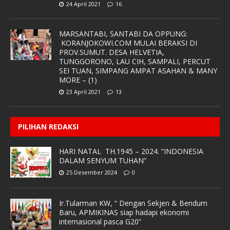
24 April 2021
16
MARSANTABI, SANTABI DA OPPUNG:
KORANJOKOWI.COM MULAI BERAKSI DI
PROV.SUMUT. DESA HELVETIA,
TUNGGORONO, LAU CIH, SAMPALI, PERCUT
SEI TUAN, SIMPANG AMPAT ASAHAN & MANY
MORE – (1)
23 April 2021
13
PILIHAN REDAKSI
HARI NATAL TH.1945 – 2024. “INDONESIA
DALAM SENYUM TUHAN”
25 Desember 2024
0
Ir.Tularman KW, “ Dengan Sekjen & Bendum
Baru, APMIKINAS siap hadapi ekonomi
internasional pasca G20”