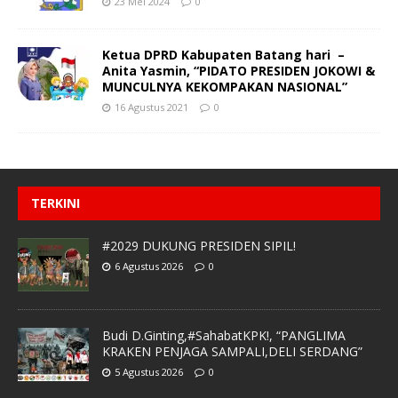
23 Mei 2024
0
Ketua DPRD Kabupaten Batang hari –
Anita Yasmin, “PIDATO PRESIDEN JOKOWI &
MUNCULNYA KEKOMPAKAN NASIONAL”
16 Agustus 2021
0
TERKINI
#2029 DUKUNG PRESIDEN SIPIL!
6 Agustus 2026
0
Budi D.Ginting,#SahabatKPK!, “PANGLIMA
KRAKEN PENJAGA SAMPALI,DELI SERDANG”
5 Agustus 2026
0