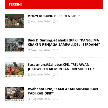
TERKINI
#2029 DUKUNG PRESIDEN SIPIL!
6 Agustus 2026
0
Budi D.Ginting,#SahabatKPK!, “PANGLIMA
KRAKEN PENJAGA SAMPALI,DELI SERDANG”
5 Agustus 2026
0
Suratman,#SahabatKPK: “RELAWAN
JOKOWI TOLAK MENTAN DIRESHUFFLE !”
5 Agustus 2026
0
#SahabatKPK!, “KAMI AKAN MUSNAHKAN
PADI KAB.OKI!?”
4 Agustus 2026
0