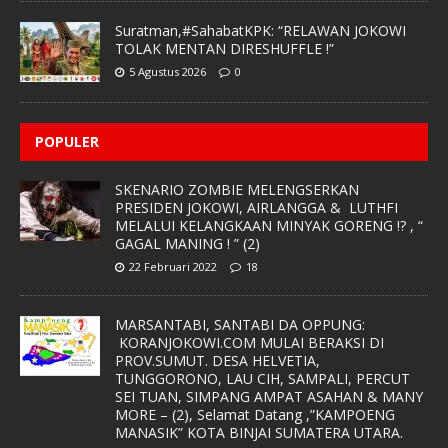
Suratman,#SahabatKPK: “RELAWAN JOKOWI
TOLAK MENTAN DIRESHUFFLE !”
5 Agustus 2026
0
POPULER
SKENARIO ZOMBIE MELENGSERKAN
PRESIDEN JOKOWI, AIRLANGGA & LUTHFI
MELALUI KELANGKAAN MINYAK GORENG !? , “
GAGAL MANING ! ” (2)
22 Februari 2022
18
MARSANTABI, SANTABI DA OPPUNG:
KORANJOKOWI.COM MULAI BERAKSI DI
PROV.SUMUT. DESA HELVETIA,
TUNGGORONO, LAU CIH, SAMPALI, PERCUT
SEI TUAN, SIMPANG AMPAT ASAHAN & MANY
MORE – (2), Selamat Datang ,”KAMPOENG
MANASIK” KOTA BINJAI SUMATERA UTARA.