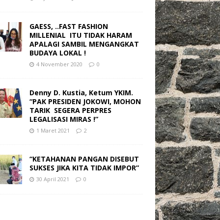
GAESS, ..FAST FASHION
MILLENIAL ITU TIDAK HARAM
APALAGI SAMBIL MENGANGKAT
BUDAYA LOKAL !
4 November 2020
0
Denny D. Kustia, Ketum YKIM.
“PAK PRESIDEN JOKOWI, MOHON
TARIK SEGERA PERPRES
LEGALISASI MIRAS !”
1 Maret 2021
2
“KETAHANAN PANGAN DISEBUT
SUKSES JIKA KITA TIDAK IMPOR”
30 April 2021
0