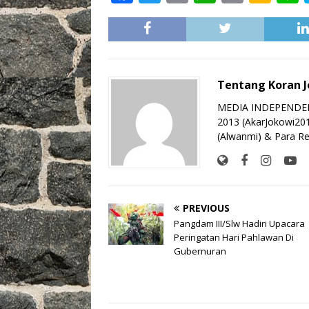
a
w
m
h
o
a
c
it
ai
at
p
k
e
te
l
s
y
a
b
r
A
Li
o
Tentang Koran 
o
p
n
MEDIA INDEPENDEN 
o
p
k
2013 (AkarJokowi20
(Alwanmi) & Para Re
k
PREVIOUS
Pangdam III/Slw Hadiri Upacara
Peringatan Hari Pahlawan Di
Gubernuran