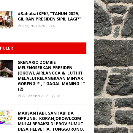
#SahabatKPK!, “TAHUN 2029,
GILIRAN PRESIDEN SIPIL LAGI?”
3 Agustus 2026
0
PULER
SKENARIO ZOMBIE
MELENGSERKAN PRESIDEN
JOKOWI, AIRLANGGA & LUTHFI
MELALUI KELANGKAAN MINYAK
GORENG !? , “ GAGAL MANING ! ”
(2)
22 Februari 2022
18
MARSANTABI, SANTABI DA
OPPUNG: KORANJOKOWI.COM
MULAI BERAKSI DI PROV.SUMUT.
DESA HELVETIA, TUNGGORONO,