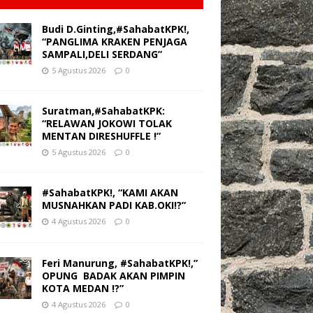
Budi D.Ginting,#SahabatKPK!,
“PANGLIMA KRAKEN PENJAGA
SAMPALI,DELI SERDANG”
5 Agustus 2026
0
Suratman,#SahabatKPK:
“RELAWAN JOKOWI TOLAK
MENTAN DIRESHUFFLE !”
5 Agustus 2026
0
#SahabatKPK!, “KAMI AKAN
MUSNAHKAN PADI KAB.OKI!?”
4 Agustus 2026
0
Feri Manurung, #SahabatKPK!,”
OPUNG BADAK AKAN PIMPIN
KOTA MEDAN !?”
4 Agustus 2026
0