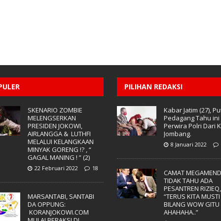
PULER
PILIHAN REDAKSI
SKENARIO ZOMBIE
Kabar Jatim (27), Pu
MELENGSERKAN
Pedagang Tahu ini
PRESIDEN JOKOWI,
Perwira Polri Dari 
AIRLANGGA & LUTHFI
Jombang.
MELALUI KELANGKAAN
8 Januari 2022
MINYAK GORENG !? , “
GAGAL MANING ! ” (2)
22 Februari 2022
18
CAMAT MEGAMEN
TIDAK TAHU ADA
PESANTREN RIZIEQ
MARSANTABI, SANTABI
“TERUS KITA MUSTI
DA OPPUNG:
BILANG WOW GITU !
KORANJOKOWI.COM
AHAHAHA..”
MULAI BERAKSI DI