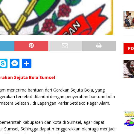
PO
i
S
M
S
n
k
e
h
rakan Sejuta Bola Sumsel
e
y
ss
ar
p
e
e
am menerima bantuan dari Gerakan Sejuta Bola, yang
gerakan tersebut ditandai dengan penyerahan bantuan bola
e
n
matera Selatan , di Lapangan Parkir Setdako Pagar Alam,
g
e
 pemerintah kabupaten dan kota di Sumsel, agar dapat
r
nur Sumsel, Sehingga dapat menggerakkan olahraga menjadi