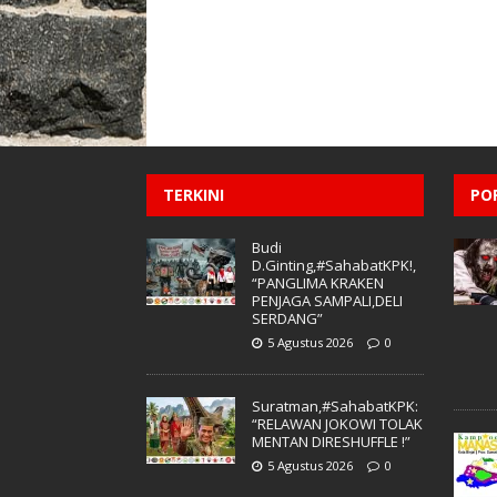
TERKINI
PO
Budi
D.Ginting,#SahabatKPK!,
“PANGLIMA KRAKEN
PENJAGA SAMPALI,DELI
SERDANG”
5 Agustus 2026
0
Suratman,#SahabatKPK:
“RELAWAN JOKOWI TOLAK
MENTAN DIRESHUFFLE !”
5 Agustus 2026
0