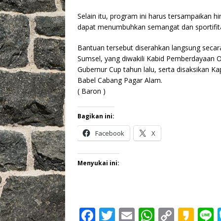
Selain itu, program ini harus tersampaikan hi
dapat menumbuhkan semangat dan sportifita
Bantuan tersebut diserahkan langsung secar
Sumsel, yang diwakili Kabid Pemberdayaan 
Gubernur Cup tahun lalu, serta disaksikan K
Babel Cabang Pagar Alam.
( Baron )
Bagikan ini:
Facebook
X
Menyukai ini:
F
T
E
W
C
K
L