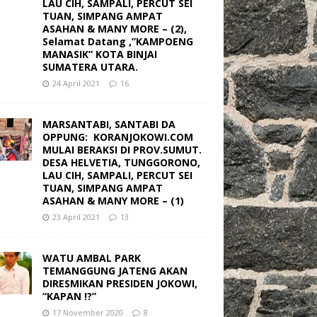
LAU CIH, SAMPALI, PERCUT SEI
TUAN, SIMPANG AMPAT
ASAHAN & MANY MORE – (2),
Selamat Datang ,”KAMPOENG
MANASIK” KOTA BINJAI
SUMATERA UTARA.
24 April 2021
16
MARSANTABI, SANTABI DA
OPPUNG: KORANJOKOWI.COM
MULAI BERAKSI DI PROV.SUMUT.
DESA HELVETIA, TUNGGORONO,
LAU CIH, SAMPALI, PERCUT SEI
TUAN, SIMPANG AMPAT
ASAHAN & MANY MORE – (1)
23 April 2021
13
WATU AMBAL PARK
TEMANGGUNG JATENG AKAN
DIRESMIKAN PRESIDEN JOKOWI,
“KAPAN !?”
17 November 2020
8