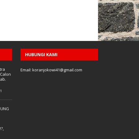
HUBUNGI KAMI
tra
Email: koranjokowi41@gmail.com
 Calon
Kab.
1
DUNG
,
?,