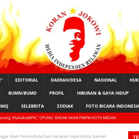
”
EDITORIAL
DAERAH/DESA
NASIONAL
HU
BUMN/BUMD
PROFIL
HIBURAN & GAYA HIDUP
NIQ
SELEBRITA
ZODIAK
FOTO BICARA INDONESI
nurung, #SahabatKPK!,” OPUNG BADAK AKAN PIMPIN KOTA MEDAN
tKPK!, “TAHUN 2029, GILIRAN PRESIDEN SIPIL LAGI?”
EDUKASI
 Jumadi.#SahabatKPK!, “PAK PRESIDEN & KAPOLRI TOLONG AWASI
agar Alam Terima Bola Dari Gerakan Sejuta Bola Sumsel
TE