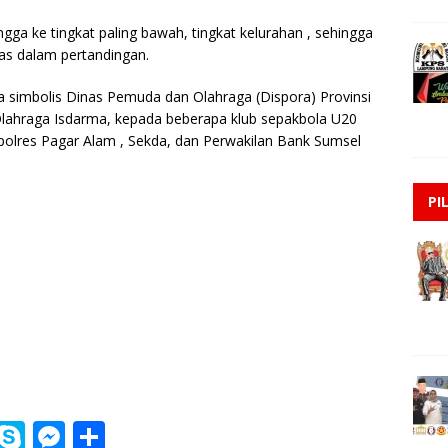
ngga ke tingkat paling bawah, tingkat kelurahan , sehingga
s dalam pertandingan.
a simbolis Dinas Pemuda dan Olahraga (Dispora) Provinsi
Olahraga Isdarma, kepada beberapa klub sepakbola U20
apolres Pagar Alam , Sekda, dan Perwakilan Bank Sumsel
PI
i
S
M
S