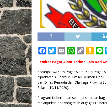
F
T
E
W
C
K
L
a
w
m
h
o
a
Pemkot Pagar Alam Terima Bola Dari Ge
c
it
ai
at
p
k
e
te
l
s
y
a
KoranJokowi.com Pagar Alam :Kota Pagar Al
diprakarsai Gubernur Sumsel Herman Deru , 
b
r
A
Li
o
dari Dinas Pemuda dan Olahraga Provinsi Su
o
p
n
Selasa (10/11/2020).
o
p
k
Program ini bertujuan sebagai stimulan bagi
k
melanjutkan apa yang telah di gagas Guber