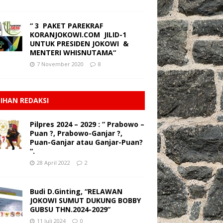
“ 3 PAKET PAREKRAF
KORANJOKOWI.COM JILID-1
UNTUK PRESIDEN JOKOWI &
MENTERI WHISNUTAMA“
7 November 2020
8
LIHAN REDAKSI
Pilpres 2024 – 2029 : ” Prabowo –
Puan ?, Prabowo-Ganjar ?,
Puan-Ganjar atau Ganjar-Puan?
“.
28 April 2022
2
Budi D.Ginting, “RELAWAN
JOKOWI SUMUT DUKUNG BOBBY
GUBSU THN.2024-2029”
11 Juli 2024
0