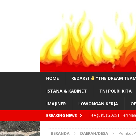
HOME
REDAKSI
“THE DREAM TEAM
ISTANA & KABINET
TNI POLRI KITA
IMAJINER
LOWONGAN KERJA
OE
[ 4 Agustus 2026 ]
Feri Ma
BREAKING NEWS
[ 3 Agustus 2026 ]
#Sahaba
!?”
EDITORIAL
[ 3 Agustus 2026 ]
Supran,
BERANDA
DAERAH/DESA
Pemkot P