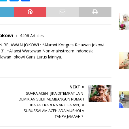
n
k
e
h
e
y
ss
ar
p
e
e
e
n
Jokowi
4406 Articles
g
RELAWAN JOKOWI : *Alumni Kongres Relawan Jokowi
e
13), *Aliansi Wartawan Non-mainstream Indonesia
lawan Jokowi Garis Lurus lainnya.
r
NEXT
SUARA ACEH : JIKA DITEMPAT LAIN
DEMIKIAN SULIT MEMBANGUN RUMAH
IBADAH KARENA ANGGARAN, DI
SUBUSSALAM ACEH ADA MUSHOLA
TANPA JAMAAH ?