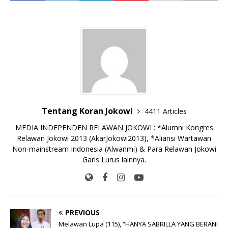
e
te
l
s
y
a
p
e
e
b
r
A
Li
o
e
n
o
p
n
g
o
p
k
e
k
r
Tentang Koran Jokowi
4411 Articles
MEDIA INDEPENDEN RELAWAN JOKOWI : *Alumni Kongres
Relawan Jokowi 2013 (AkarJokowi2013), *Aliansi Wartawan
Non-mainstream Indonesia (Alwanmi) & Para Relawan Jokowi
Garis Lurus lainnya.
PREVIOUS
Melawan Lupa (115), “HANYA SABRILLA YANG BERANI