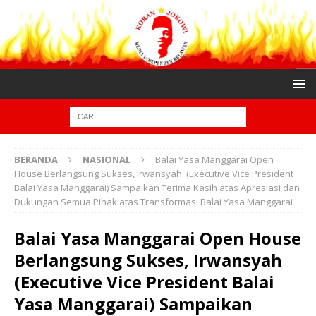
BERANDA
NASIONAL
Balai Yasa Manggarai Open
House Berlangsung Sukses, Irwansyah (Executive Vice President
Balai Yasa Manggarai) Sampaikan Terima Kasih atas Apresiasi dan
Dukungan Semua Pihak atas Transformasi Balai Yasa Manggarai
Balai Yasa Manggarai Open House
Berlangsung Sukses, Irwansyah
(Executive Vice President Balai
Yasa Manggarai) Sampaikan