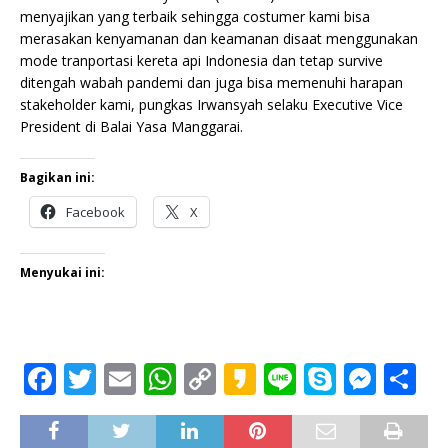
menyajikan yang terbaik sehingga costumer kami bisa
merasakan kenyamanan dan keamanan disaat menggunakan
mode tranportasi kereta api Indonesia dan tetap survive
ditengah wabah pandemi dan juga bisa memenuhi harapan
stakeholder kami, pungkas Irwansyah selaku Executive Vice
President di Balai Yasa Manggarai.
Bagikan ini:
Facebook
X
Menyukai ini:
F
T
E
W
C
K
Li
S
M
S
a
w
m
h
o
a
n
k
e
h
c
it
ai
at
p
k
e
y
ss
ar