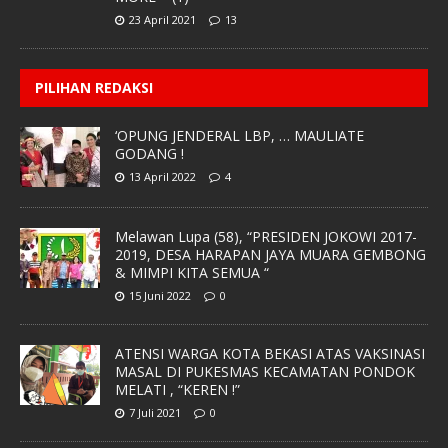
23 April 2021
13
PILIHAN REDAKSI
‘OPUNG JENDERAL LBP, … MAULIATE
GODANG !
13 April 2022
4
Melawan Lupa (58), “PRESIDEN JOKOWI 2017-
2019, DESA HARAPAN JAYA MUARA GEMBONG
& MIMPI KITA SEMUA “
15 Juni 2022
0
ATENSI WARGA KOTA BEKASI ATAS VAKSINASI
MASAL DI PUKESMAS KECAMATAN PONDOK
MELATI , “KEREN !”
7 Juli 2021
0