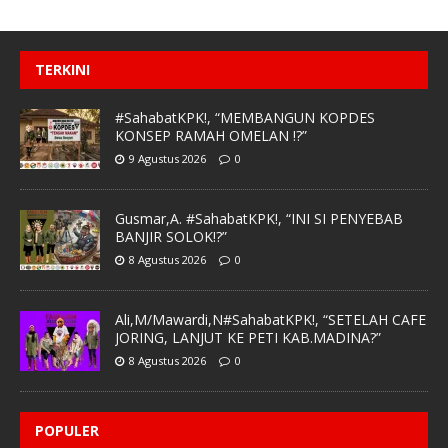
TERKINI
#SahabatKPK!, “MEMBANGUN KOPDES
KONSEP RAMAH OMELAN !?”
9 Agustus 2026
0
Gusmar,A. #SahabatKPK!, “INI SI PENYEBAB
BANJIR SOLOK!?”
8 Agustus 2026
0
Ali,M/Mawardi,N#SahabatKPK!, “SETELAH CAFE
JORING, LANJUT KE PETI KAB.MADINA?”
8 Agustus 2026
0
POPULER