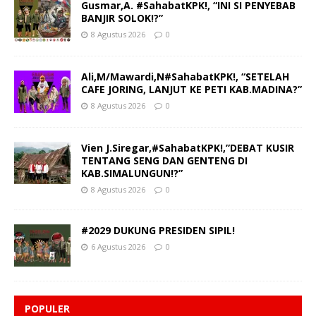
Gusmar,A. #SahabatKPK!, “INI SI PENYEBAB
BANJIR SOLOK!?”
8 Agustus 2026
0
Ali,M/Mawardi,N#SahabatKPK!, “SETELAH
CAFE JORING, LANJUT KE PETI KAB.MADINA?”
8 Agustus 2026
0
Vien J.Siregar,#SahabatKPK!,”DEBAT KUSIR
TENTANG SENG DAN GENTENG DI
KAB.SIMALUNGUN!?”
8 Agustus 2026
0
#2029 DUKUNG PRESIDEN SIPIL!
6 Agustus 2026
0
POPULER