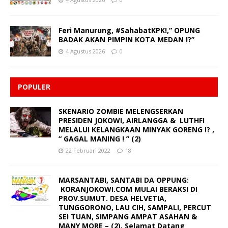
Feri Manurung, #SahabatKPK!,” OPUNG
BADAK AKAN PIMPIN KOTA MEDAN !?”
4 Agustus 2026
0
POPULER
SKENARIO ZOMBIE MELENGSERKAN
PRESIDEN JOKOWI, AIRLANGGA & LUTHFI
MELALUI KELANGKAAN MINYAK GORENG !? ,
“ GAGAL MANING ! ” (2)
22 Februari 2022
18
MARSANTABI, SANTABI DA OPPUNG:
KORANJOKOWI.COM MULAI BERAKSI DI
PROV.SUMUT. DESA HELVETIA,
TUNGGORONO, LAU CIH, SAMPALI, PERCUT
SEI TUAN, SIMPANG AMPAT ASAHAN &
MANY MORE – (2), Selamat Datang