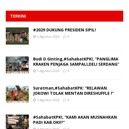
TERKINI
#2029 DUKUNG PRESIDEN SIPIL!
6 Agustus 2026
0
Budi D.Ginting,#SahabatKPK!, “PANGLIMA
KRAKEN PENJAGA SAMPALI,DELI SERDANG”
5 Agustus 2026
0
Suratman,#SahabatKPK: “RELAWAN
JOKOWI TOLAK MENTAN DIRESHUFFLE !”
5 Agustus 2026
0
#SahabatKPK!, “KAMI AKAN MUSNAHKAN
PADI KAB.OKI!?”
4 Agustus 2026
0