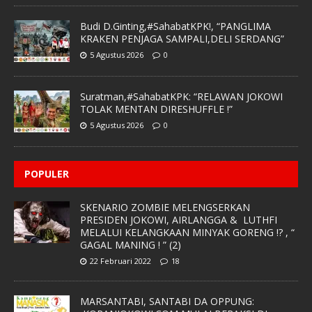
Budi D.Ginting,#SahabatKPK!, “PANGLIMA
KRAKEN PENJAGA SAMPALI,DELI SERDANG”
5 Agustus 2026
0
Suratman,#SahabatKPK: “RELAWAN JOKOWI
TOLAK MENTAN DIRESHUFFLE !”
5 Agustus 2026
0
POPULER
SKENARIO ZOMBIE MELENGSERKAN
PRESIDEN JOKOWI, AIRLANGGA & LUTHFI
MELALUI KELANGKAAN MINYAK GORENG !? , “
GAGAL MANING ! ” (2)
22 Februari 2022
18
MARSANTABI, SANTABI DA OPPUNG: