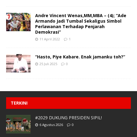
Andre Vincent Wenas,MM,MBA – (4); “Ade
Armando Jadi Tumbal Sekaligus Simbol
Perlawanan Terhadap Penjarah
Demokrasi”
11 April 2022
1
“Hasto, Piye Kabare. Enak jamanku toh?”
25 Juli 2025
0
TERKINI
#2029 DUKUNG PRESIDEN SIPIL!
6 Agustus 2026
0