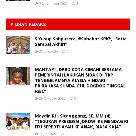
7 November 2020
8
PILIHAN REDAKSI
S.Yusup Sahputera, #Sahabat KPK!:, “Setia
Sampai Akhir!”
21 Juni 2026
0
MANTAP !, DPRD KOTA CIMAHI BERSAMA
PEMERINTAH LAKUKAN SIDAK DI TKP
TENGGELAMNYA ALYSIA HINDARI
PRIBAHASA SUNDA ‘CUL DOGDOG TINGGAL
IGEL”
29 Oktober 2020
0
Maydin RH. Sitanggang, SE, MM (4),
“TEGURAN PRESIDEN JOKOWI KE MENDAG RI
ITU SEPERTI AYAH KE ANAK, BIASA SAJA”
12 Juli 2022
2