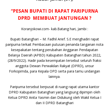
c
it
ai
at
p
k
e
y
ss
ar
e
te
l
s
y
a
p
e
e
“PESAN BUPATI DI RAPAT PARIPURNA
b
r
A
Li
o
e
n
DPRD MEMBUAT JANTUNGAN ?
o
p
n
g
Koranjokowi.com- kab.Batang hari, Jambi :
o
p
k
e
k
r
Bupati Batanghari – M. Fadhil Arief. S.E menghadiri rapat
paripurna terkait Pembacaan putusan penanda tanganan nota
kesepakatan tentang perubahan Anggaran Pendapatan
Belanja Daerah (APBD) Kabupaten Batanghari tahun 2022,
(28/9/2022). Hadir pada kesempatan tersebut seluruh fraksi
anggota Dewan Perwakilan Rakyat (DPRD), unsur
Forkopimda, para Kepala OPD serta para tamu undangan
lainnya.
Paripurna tersebut berpusat di ruang rapat utama kantor
DPRD Kabupaten Batanghari yang langsung dipimpin oleh
Ketua DPRD Anita Yasmin dan Didukung oleh Wakil Ketua I
dan II DPRD Batanghari