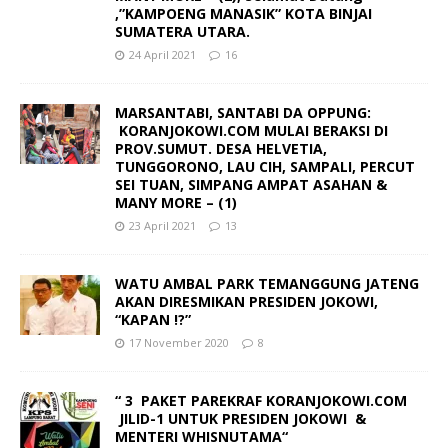
,”KAMPOENG MANASIK” KOTA BINJAI
SUMATERA UTARA.
24 April 2021
16
MARSANTABI, SANTABI DA OPPUNG:
KORANJOKOWI.COM MULAI BERAKSI DI
PROV.SUMUT. DESA HELVETIA,
TUNGGORONO, LAU CIH, SAMPALI, PERCUT
SEI TUAN, SIMPANG AMPAT ASAHAN &
MANY MORE – (1)
23 April 2021
13
WATU AMBAL PARK TEMANGGUNG JATENG
AKAN DIRESMIKAN PRESIDEN JOKOWI,
“KAPAN !?”
17 November 2020
8
“ 3 PAKET PAREKRAF KORANJOKOWI.COM
JILID-1 UNTUK PRESIDEN JOKOWI &
MENTERI WHISNUTAMA“