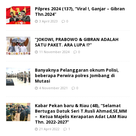
Pilpres 2024 (137), “Viral !, Ganjar – Gibran
Thn.2024”
3 April 2023
0
“JOKOWI, PRABOWO & GIBRAN ADALAH
SATU PAKET. ARA LUPA !?”
11 November 2024
0
Banyaknya Pelanggaran oknum Polisi,
beberapa Perwira polres Jombang di
Mutasi
4 November 2021
0
Kabar Pekan baru & Riau (48), “Selamat
Bertugas Datuk Seri T.Rusli Ahmad,SE,MM
– Ketua Majelis Kerapatan Adat LAM Riau
Thn. 2022-2027”
21 April 2022
1