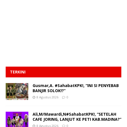
TERKINI
Gusmar,A. #SahabatKPK!, “INI SI PENYEBAB
BANJIR SOLOK!?”
8 Agustus 2026
0
Ali,M/Mawardi,N#SahabatKPK!, “SETELAH
CAFE JORING, LANJUT KE PETI KAB.MADINA?”
8 Agustus 2026
0