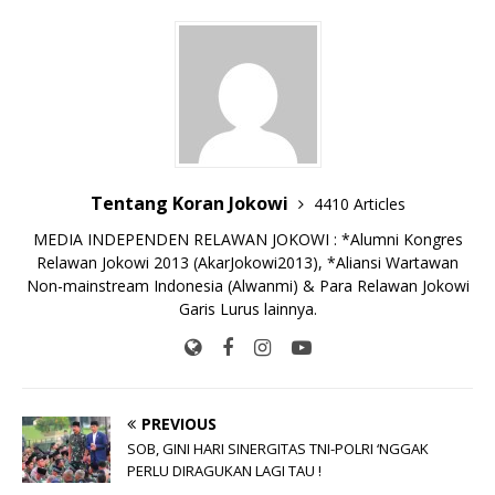
b
r
A
Li
o
e
n
o
p
n
g
o
p
k
e
k
r
Tentang Koran Jokowi
4410 Articles
MEDIA INDEPENDEN RELAWAN JOKOWI : *Alumni Kongres
Relawan Jokowi 2013 (AkarJokowi2013), *Aliansi Wartawan
Non-mainstream Indonesia (Alwanmi) & Para Relawan Jokowi
Garis Lurus lainnya.
PREVIOUS
SOB, GINI HARI SINERGITAS TNI-POLRI ‘NGGAK
PERLU DIRAGUKAN LAGI TAU !