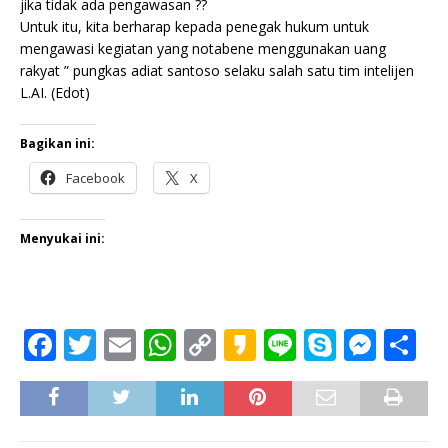
jika tidak ada pengawasan ??
Untuk itu, kita berharap kepada penegak hukum untuk
mengawasi kegiatan yang notabene menggunakan uang
rakyat ” pungkas adiat santoso selaku salah satu tim intelijen
L.AI. (Edot)
Bagikan ini:
Facebook
X
Menyukai ini:
F
T
E
W
C
K
Li
S
M
S
a
w
m
h
o
a
n
k
e
h
c
it
ai
at
p
k
e
y
ss
ar
e
te
l
s
y
a
p
e
e