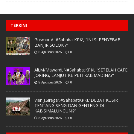
TERKINI
Gusmar,A. #SahabatKPK!, “INI SI PENYEBAB
BANJIR SOLOK!?”
8 Agustus 2026
0
Ali,M/Mawardi,N#SahabatKPK!, “SETELAH CAFE
JORING, LANJUT KE PETI KAB.MADINA?”
8 Agustus 2026
0
Vien J.Siregar,#SahabatKPK!,”DEBAT KUSIR
TENTANG SENG DAN GENTENG DI
KAB.SIMALUNGUN!?”
8 Agustus 2026
0