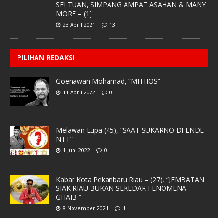
SEI TUAN, SIMPANG AMPAT ASAHAN & MANY
MORE – (1)
23 April 2021
13
PILIHAN REDAKSI
Goenawan Mohamad, “MITHOS”
11 April 2022
0
Melawan Lupa (45), “SAAT SUKARNO DI ENDE
NTT”
1 Juni 2022
0
Kabar Kota Pekanbaru Riau – (27), “JEMBATAN
SIAK RIAU BUKAN SEKEDAR FENOMENA
GHAIB “
8 November 2021
1