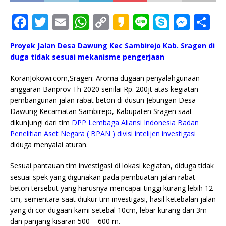
F
T
E
W
C
K
Li
S
M
S
a
w
m
h
o
a
n
k
e
h
Proyek Jalan Desa Dawung Kec Sambirejo Kab. Sragen di
c
it
ai
at
p
k
e
y
ss
ar
duga tidak sesuai mekanisme pengerjaan
e
te
l
s
y
a
p
e
e
KoranJokowi.com,Sragen: Aroma dugaan penyalahgunaan
b
r
A
Li
o
e
n
anggaran Banprov Th 2020 senilai Rp. 200jt atas kegiatan
o
p
n
g
pembangunan jalan rabat beton di dusun Jebungan Desa
Dawung Kecamatan Sambirejo, Kabupaten Sragen saat
o
p
k
e
dikunjungi dari tim
DPP Lembaga Aliansi Indonesia Badan
k
r
Penelitian Aset Negara ( BPAN ) divisi intelijen investigasi
diduga menyalai aturan.
Sesuai pantauan tim investigasi di lokasi kegiatan, diduga tidak
sesuai spek yang digunakan pada pembuatan jalan rabat
beton tersebut yang harusnya mencapai tinggi kurang lebih 12
cm, sementara saat diukur tim investigasi, hasil ketebalan jalan
yang di cor dugaan kami setebal 10cm, lebar kurang dari 3m
dan panjang kisaran 500 – 600 m.