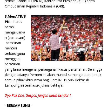
terkait, Komisi II DPR RI, Kantor Staf Presiden (KSP) serta
Ombudsman Republik Indonesia (ORI).
3.MenATR/B
PN
– harus
berani
mengeluarka
n (semacam)
peraturan
menteri
terbaru guna
mengganti
peraturan
yang lama mengenai penanganan kasus pertanahan. Sehingga
dengan adanya Permen ini akan muncul semangat baru untuk
semua pihak khususnya bagi Pemilik 19.506 Hektar di
Lampung ini termasuk juknis detilnya.
‘Ayo Pak Dhe, Gaspol, jangan kasih kendor !
–
BERSAMBUNG
–