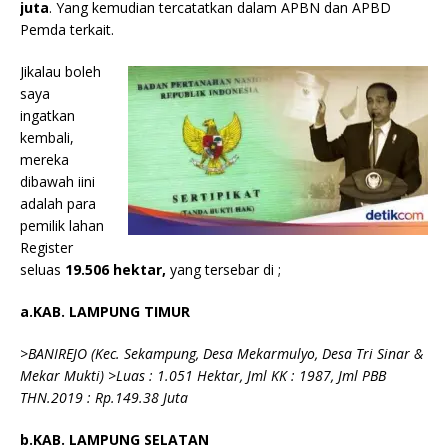
juta
. Yang kemudian tercatatkan dalam APBN dan APBD
Pemda terkait.
Jikalau boleh
saya
ingatkan
kembali,
mereka
dibawah iini
adalah para
pemilik lahan
Register
seluas
19.506 hektar,
yang tersebar di ;
a.KAB. LAMPUNG TIMUR
>BANIREJO (Kec. Sekampung, Desa Mekarmulyo, Desa Tri Sinar &
Mekar Mukti) >Luas : 1.051 Hektar, Jml KK : 1987, Jml PBB
THN.2019 : Rp.149.38 Juta
b.KAB. LAMPUNG SELATAN