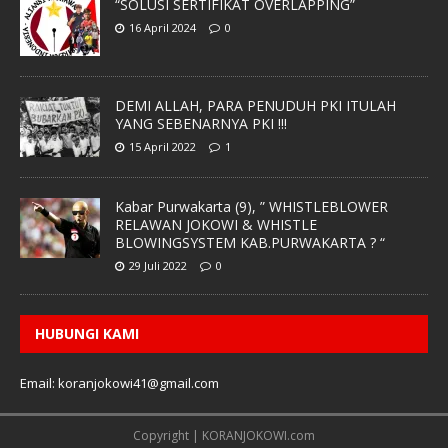
“SOLUSI SERTIFIKAT OVERLAPPING”
16 April 2024
0
DEMI ALLAH, PARA PENUDUH PKI ITULAH
YANG SEBENARNYA PKI !!!
15 April 2022
1
Kabar Purwakarta (9), ” WHISTLEBLOWER
RELAWAN JOKOWI & WHISTLE
BLOWINGSYSTEM KAB.PURWAKARTA ? “
29 Juli 2022
0
HUBUNGI KAMI
Email: koranjokowi41@gmail.com
Copyright | KORANJOKOWI.com