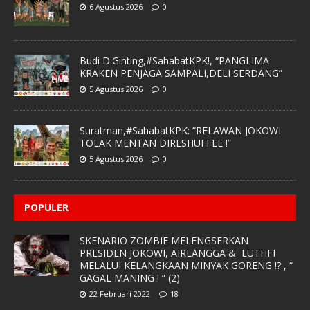
6 Agustus 2026
0
Budi D.Ginting,#SahabatKPK!, “PANGLIMA
KRAKEN PENJAGA SAMPALI,DELI SERDANG”
5 Agustus 2026
0
Suratman,#SahabatKPK: “RELAWAN JOKOWI
TOLAK MENTAN DIRESHUFFLE !”
5 Agustus 2026
0
POPULER
SKENARIO ZOMBIE MELENGSERKAN
PRESIDEN JOKOWI, AIRLANGGA & LUTHFI
MELALUI KELANGKAAN MINYAK GORENG !? , “
GAGAL MANING ! ” (2)
22 Februari 2022
18