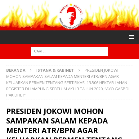
BERANDA
ISTANA & KABINET
PRESIDEN JOKOWI
MOHON SAMPAKAN SALAM KEPADA MENTERI ATR/BPN AGAR
KELUARKAN PERMEN TENTANG SERTIFIKASI 19.506 HEKTAR LAHAN
REGISTER DI LAMPUNG SEBELUM AKHIR TAHUN 2020, “AYO GASPOL
PAK DHE !”
PRESIDEN JOKOWI MOHON
SAMPAKAN SALAM KEPADA
MENTERI ATR/BPN AGAR