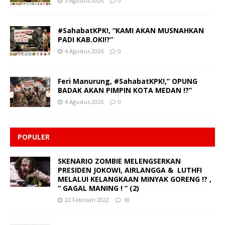
5 Agustus 2026
0
#SahabatKPK!, “KAMI AKAN MUSNAHKAN
PADI KAB.OKI!?”
4 Agustus 2026
0
Feri Manurung, #SahabatKPK!,” OPUNG
BADAK AKAN PIMPIN KOTA MEDAN !?”
4 Agustus 2026
0
POPULER
SKENARIO ZOMBIE MELENGSERKAN
PRESIDEN JOKOWI, AIRLANGGA & LUTHFI
MELALUI KELANGKAAN MINYAK GORENG !? ,
“ GAGAL MANING ! ” (2)
22 Februari 2022
18