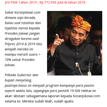
Jml PBB Tahun 2019 ; Rp.772.956 juta di tahun 2019.
Sobat KoranJokowi.com
dimana saja berada,
Kalau soal totalitas dan
loyalitas merea kepada
Presiden Jokowi jangan
diragukan karena saat
Pilpres 2014 & 2019 lalu
wilayah mereka ini
mampu meraih suara >
70% untuk Presiden
Jokowi.
Pilkada Gubernur dan
bupati menjelang,
pastinya kasus ini menjadi program kampanye para paslon
seperti waktu lalu, sayangnya para pemilik
19.506 Hektar ini
akan ‘abstain’ sebagaimana laporan kepada KoranJokowi.com
selama ini. Mereka sudah lelah, sudah apatis.