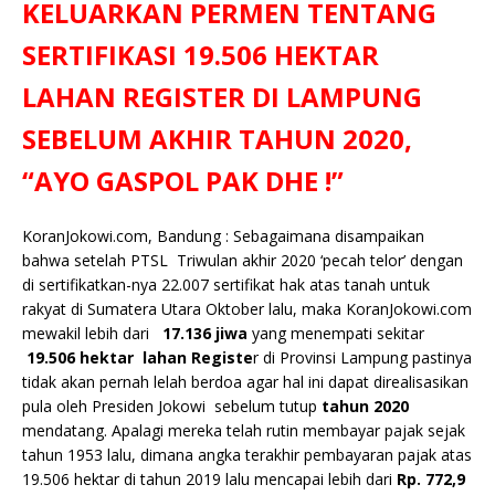
o
p
n
g
KELUARKAN PERMEN TENTANG
o
p
k
e
SERTIFIKASI 19.506 HEKTAR
k
r
LAHAN REGISTER DI LAMPUNG
SEBELUM AKHIR TAHUN 2020,
“AYO GASPOL PAK DHE !”
KoranJokowi.com, Bandung : Sebagaimana disampaikan
bahwa setelah PTSL Triwulan akhir 2020 ‘pecah telor’ dengan
di sertifikatkan-nya 22.007 sertifikat hak atas tanah untuk
rakyat di Sumatera Utara Oktober lalu, maka KoranJokowi.com
mewakil lebih dari
17.136 jiwa
yang menempati sekitar
19.506 hektar lahan Registe
r di Provinsi Lampung pastinya
tidak akan pernah lelah berdoa agar hal ini dapat direalisasikan
pula oleh Presiden Jokowi sebelum tutup
tahun 2020
mendatang. Apalagi mereka telah rutin membayar pajak sejak
tahun 1953 lalu, dimana angka terakhir pembayaran pajak atas
19.506 hektar di tahun 2019 lalu mencapai lebih dari
Rp. 772,9