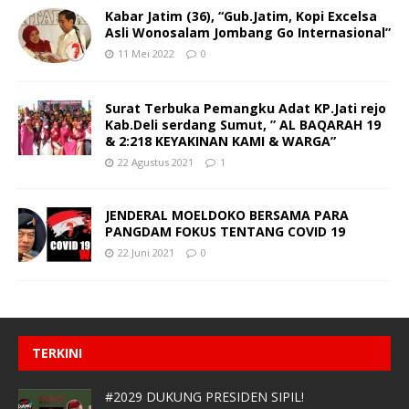
Kabar Jatim (36), “Gub.Jatim, Kopi Excelsa
Asli Wonosalam Jombang Go Internasional”
11 Mei 2022
0
Surat Terbuka Pemangku Adat KP.Jati rejo
Kab.Deli serdang Sumut, ” AL BAQARAH 19
& 2:218 KEYAKINAN KAMI & WARGA”
22 Agustus 2021
1
JENDERAL MOELDOKO BERSAMA PARA
PANGDAM FOKUS TENTANG COVID 19
22 Juni 2021
0
TERKINI
#2029 DUKUNG PRESIDEN SIPIL!