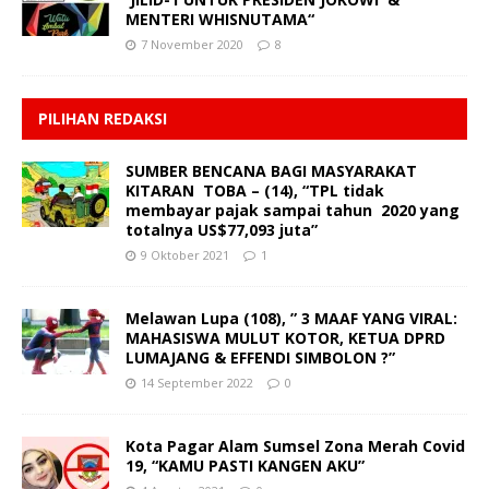
MENTERI WHISNUTAMA“
7 November 2020
8
PILIHAN REDAKSI
SUMBER BENCANA BAGI MASYARAKAT
KITARAN TOBA – (14), “TPL tidak
membayar pajak sampai tahun 2020 yang
totalnya US$77,093 juta”
9 Oktober 2021
1
Melawan Lupa (108), ” 3 MAAF YANG VIRAL:
MAHASISWA MULUT KOTOR, KETUA DPRD
LUMAJANG & EFFENDI SIMBOLON ?”
14 September 2022
0
Kota Pagar Alam Sumsel Zona Merah Covid
19, “KAMU PASTI KANGEN AKU”