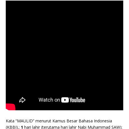
Kata “MAULID” menurut Kamus Besar Bahasa Indonesia
(KBBI).;
1
hari lahir (terutama hari lahir Nabi Muhammad SAW):