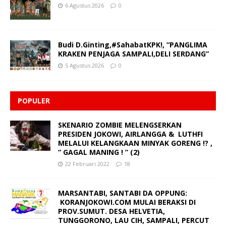
6 Agustus 2026
0
Budi D.Ginting,#SahabatKPK!, “PANGLIMA
KRAKEN PENJAGA SAMPALI,DELI SERDANG”
5 Agustus 2026
0
POPULER
SKENARIO ZOMBIE MELENGSERKAN
PRESIDEN JOKOWI, AIRLANGGA & LUTHFI
MELALUI KELANGKAAN MINYAK GORENG !? ,
“ GAGAL MANING ! ” (2)
22 Februari 2022
18
MARSANTABI, SANTABI DA OPPUNG:
KORANJOKOWI.COM MULAI BERAKSI DI
PROV.SUMUT. DESA HELVETIA,
TUNGGORONO, LAU CIH, SAMPALI, PERCUT