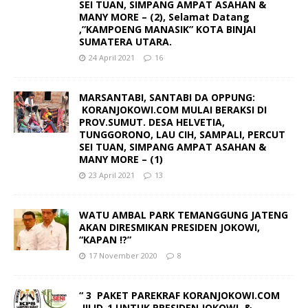
SEI TUAN, SIMPANG AMPAT ASAHAN &
MANY MORE – (2), Selamat Datang
,”KAMPOENG MANASIK” KOTA BINJAI
SUMATERA UTARA.
24 April 2021
16
MARSANTABI, SANTABI DA OPPUNG:
KORANJOKOWI.COM MULAI BERAKSI DI
PROV.SUMUT. DESA HELVETIA,
TUNGGORONO, LAU CIH, SAMPALI, PERCUT
SEI TUAN, SIMPANG AMPAT ASAHAN &
MANY MORE – (1)
23 April 2021
13
WATU AMBAL PARK TEMANGGUNG JATENG
AKAN DIRESMIKAN PRESIDEN JOKOWI,
“KAPAN !?”
17 November 2020
8
“ 3 PAKET PAREKRAF KORANJOKOWI.COM
JILID-1 UNTUK PRESIDEN JOKOWI &