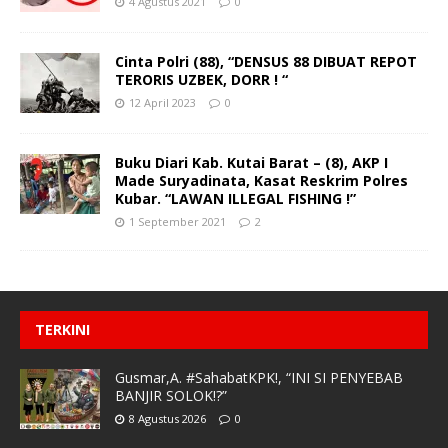
4 Agustus 2021
0
Cinta Polri (88), “DENSUS 88 DIBUAT REPOT
TERORIS UZBEK, DORR ! “
12 April 2023
0
Buku Diari Kab. Kutai Barat – (8), AKP I
Made Suryadinata, Kasat Reskrim Polres
Kubar. “LAWAN ILLEGAL FISHING !”
1 September 2021
2
TERKINI
Gusmar,A. #SahabatKPK!, “INI SI PENYEBAB
BANJIR SOLOK!?”
8 Agustus 2026
0