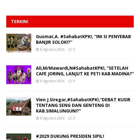
TERKINI
Gusmar,A. #SahabatKPK!, “INI SI PENYEBAB
BANJIR SOLOK!?”
8 Agustus 2026
0
Ali,M/Mawardi,N#SahabatKPK!, “SETELAH
CAFE JORING, LANJUT KE PETI KAB.MADINA?”
8 Agustus 2026
0
Vien J.Siregar,#SahabatKPK!,”DEBAT KUSIR
TENTANG SENG DAN GENTENG DI
KAB.SIMALUNGUN!?”
8 Agustus 2026
0
#2029 DUKUNG PRESIDEN SIPIL!