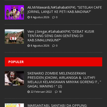
Ali,M/Mawardi,N#SahabatKPK!, “SETELAH CAFE
JORING, LANJUT KE PETI KAB.MADINA?”
8 Agustus 2026
0
Vien J.Siregar,#SahabatKPK!,”DEBAT KUSIR
TENTANG SENG DAN GENTENG DI
KAB.SIMALUNGUN!?”
8 Agustus 2026
0
POPULER
SKENARIO ZOMBIE MELENGSERKAN
PRESIDEN JOKOWI, AIRLANGGA & LUTHFI
MELALUI KELANGKAAN MINYAK GORENG !? , “
GAGAL MANING ! ” (2)
22 Februari 2022
18
MARSANTABI, SANTABI DA OPPUNG: