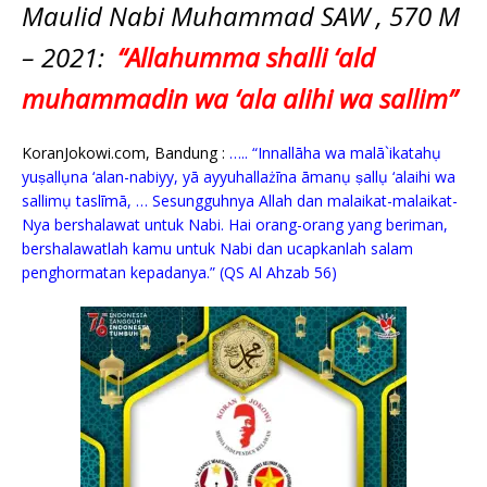
Maulid Nabi Muhammad SAW , 570 M
c
it
ai
at
p
k
e
y
ss
ar
e
te
l
s
y
a
p
e
e
– 2021:
“
Allahumma shalli ‘ald
b
r
A
Li
o
e
n
muhammadin wa ‘ala alihi wa sallim”
o
p
n
g
o
p
k
e
KoranJokowi.com, Bandung :
….. “Innallāha wa malā`ikatahụ
yuṣallụna ‘alan-nabiyy, yā ayyuhallażīna āmanụ ṣallụ ‘alaihi wa
k
r
sallimụ taslīmā, … Sesungguhnya Allah dan malaikat-malaikat-
Nya bershalawat untuk Nabi. Hai orang-orang yang beriman,
bershalawatlah kamu untuk Nabi dan ucapkanlah salam
penghormatan kepadanya.” (QS Al Ahzab 56)