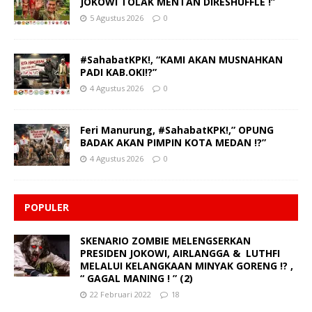
JOKOWI TOLAK MENTAN DIRESHUFFLE !”
5 Agustus 2026
0
#SahabatKPK!, “KAMI AKAN MUSNAHKAN
PADI KAB.OKI!?”
4 Agustus 2026
0
Feri Manurung, #SahabatKPK!,” OPUNG
BADAK AKAN PIMPIN KOTA MEDAN !?”
4 Agustus 2026
0
POPULER
SKENARIO ZOMBIE MELENGSERKAN
PRESIDEN JOKOWI, AIRLANGGA & LUTHFI
MELALUI KELANGKAAN MINYAK GORENG !? ,
“ GAGAL MANING ! ” (2)
22 Februari 2022
18