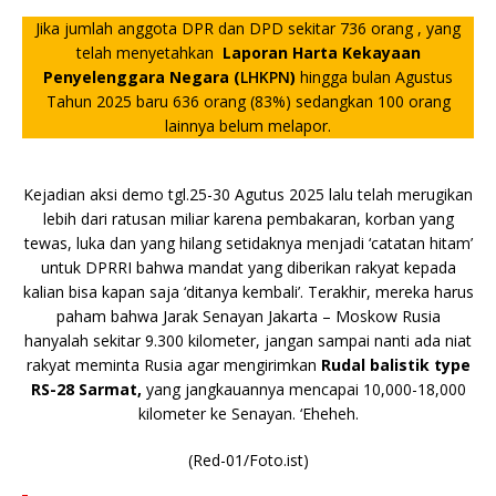
Jika jumlah anggota DPR dan DPD sekit
ar 736 orang , yang
telah menyetahkan
Laporan Harta Kekayaan
Penyelenggara Negara (
LHKPN
)
hingga bu
lan Agustus
Tahun 2025 baru 636 orang (83%) sedangkan 100 orang
lainnya belum melapor.
Kejadian aksi demo tgl.25-30 Agutus 2025 lalu telah merugikan
lebih dari ratusan miliar karena pembakaran, korban yang
tewas, luka dan yang hilang setidaknya menjadi ‘catatan hitam’
untuk DPRRI bahwa mandat yang diberikan rakyat kepada
kalian bisa kapan saja ‘ditanya kembali’. Terakhir, mereka harus
paham bahwa Jarak Senayan Jakarta – Moskow Rusia
hanyalah sekitar 9.300 kilometer, jangan sampai nanti ada niat
rakyat meminta Rusia agar mengirimkan
Rudal balistik type
RS-28 Sarmat,
yang jangkauannya mencapai 10,000-18,000
kilometer ke Senayan. ‘Eheheh.
(Red-01/Foto.ist)