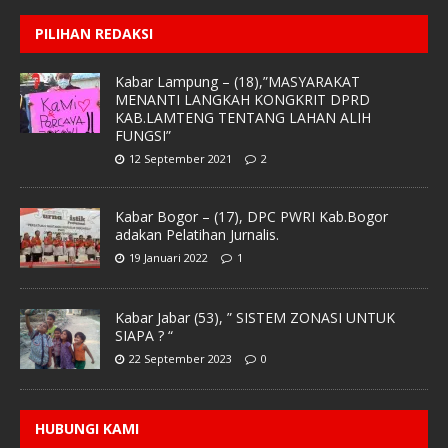
PILIHAN REDAKSI
Kabar Lampung – (18),”MASYARAKAT
MENANTI LANGKAH KONGKRIT DPRD
KAB.LAMTENG TENTANG LAHAN ALIH
FUNGSI”
12 September 2021
2
Kabar Bogor – (17), DPC PWRI Kab.Bogor
adakan Pelatihan Jurnalis.
19 Januari 2022
1
Kabar Jabar (53), ” SISTEM ZONASI UNTUK
SIAPA ? “
22 September 2023
0
HUBUNGI KAMI