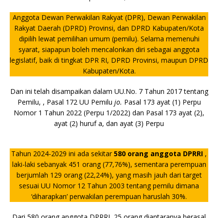
o
p
n
g
Anggota Dewan Perwakilan Rakyat (DPR), Dewan Perwakilan
o
p
k
e
Rakyat Daerah (DPRD) Provinsi, dan DPRD Kabupaten/Kota
k
r
dipilih lewat pemilihan umum (pemilu). Selama memenuhi
syarat, siapapun boleh mencalonkan diri sebagai anggota
legislatif, baik di tingkat DPR RI, DPRD Provinsi, maupun DPRD
Kabupaten/Kota.
Dan ini telah disampaikan dalam UU.No. 7 Tahun 2017 tentang
Pemilu, , Pasal 172 UU Pemilu
jo.
Pasal 173 ayat (1) Perpu
Nomor 1 Tahun 2022 (Perpu 1/2022) dan Pasal 173 ayat (2),
ayat (2) huruf a, dan ayat (3) Perpu
Tahun 2024-2029 ini ada sekitar
580 orang anggota DPRRI
,
laki-laki sebanyak 451 orang (77,76%), sementara perempuan
berjumlah 129 orang (22,24%), yang masih jauh dari target
sesuai UU Nomor 12 Tahun 2003 tentang pemilu dimana
‘diharapkan’ perwakilan perempuan haruslah 30%.
Dari 580 orang anggota DPRRI, 25 orang diantaranya berasal