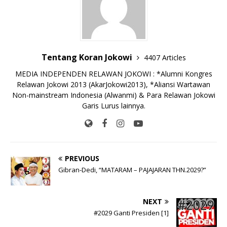
o
p
k
e
k
r
Tentang Koran Jokowi
4407 Articles
MEDIA INDEPENDEN RELAWAN JOKOWI : *Alumni Kongres
Relawan Jokowi 2013 (AkarJokowi2013), *Aliansi Wartawan
Non-mainstream Indonesia (Alwanmi) & Para Relawan Jokowi
Garis Lurus lainnya.
PREVIOUS
Gibran-Dedi, “MATARAM – PAJAJARAN THN.2029?”
NEXT
#2029 Ganti Presiden [1]