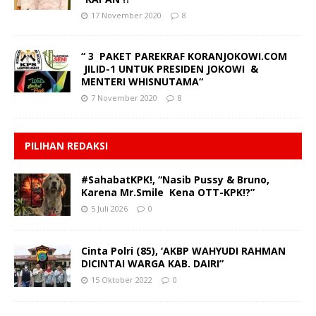
17 November 2020
8
“ 3 PAKET PAREKRAF KORANJOKOWI.COM
JILID-1 UNTUK PRESIDEN JOKOWI &
MENTERI WHISNUTAMA“
7 November 2020
8
PILIHAN REDAKSI
#SahabatKPK!, “Nasib Pussy & Bruno,
Karena Mr.Smile Kena OTT-KPK!?”
5 Juli 2026
0
Cinta Polri (85), ‘AKBP WAHYUDI RAHMAN
DICINTAI WARGA KAB. DAIRI”
15 Oktober 2022
0