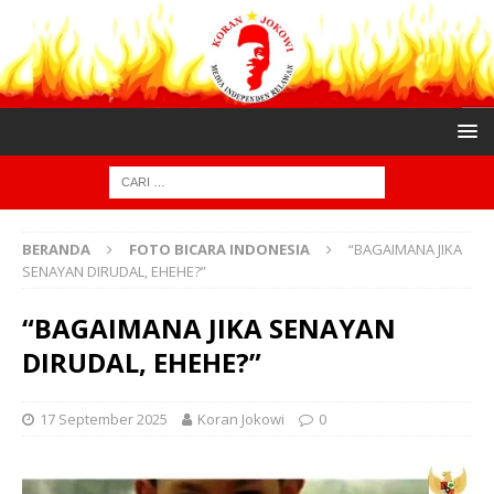
BERANDA
FOTO BICARA INDONESIA
“BAGAIMANA JIKA
SENAYAN DIRUDAL, EHEHE?”
“BAGAIMANA JIKA SENAYAN
DIRUDAL, EHEHE?”
17 September 2025
Koran Jokowi
0