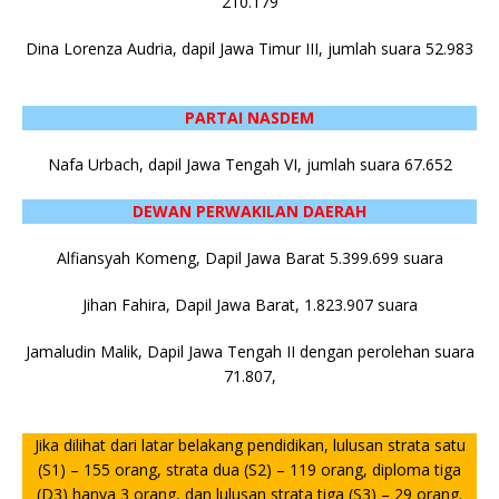
210.179
Dina Lorenza Audria, dapil Jawa Timur III, jumlah suara 52.983
PARTAI NASDEM
Nafa Urbach, dapil Jawa Tengah VI, jumlah suara 67.652
DEWAN PERWAKILAN DAERAH
Alfiansyah Komeng, Dapil Jawa Barat 5.399.699 suara
Jihan Fahira, Dapil Jawa Barat, 1.823.907 suara
Jamaludin Malik, Dapil Jawa Tengah II dengan perolehan suara
71.807,
Jika dilihat dari latar belakang pendidikan, lulusan strata satu
(S1) – 155 orang, strata dua (S2) – 119 orang, diploma tiga
(D3) hanya 3 orang, dan lulusan strata tiga (S3) – 29 orang.