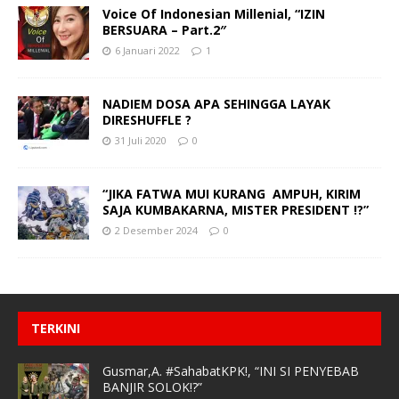
Voice Of Indonesian Millenial, “IZIN
BERSUARA – Part.2″
6 Januari 2022
1
NADIEM DOSA APA SEHINGGA LAYAK
DIRESHUFFLE ?
31 Juli 2020
0
“JIKA FATWA MUI KURANG AMPUH, KIRIM
SAJA KUMBAKARNA, MISTER PRESIDENT !?”
2 Desember 2024
0
TERKINI
Gusmar,A. #SahabatKPK!, “INI SI PENYEBAB
BANJIR SOLOK!?”