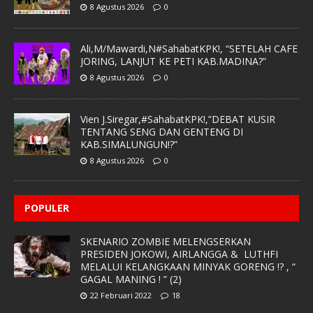
8 Agustus 2026
0
Ali,M/Mawardi,N#SahabatKPK!, “SETELAH CAFE
JORING, LANJUT KE PETI KAB.MADINA?”
8 Agustus 2026
0
Vien J.Siregar,#SahabatKPK!,”DEBAT KUSIR
TENTANG SENG DAN GENTENG DI
KAB.SIMALUNGUN!?”
8 Agustus 2026
0
POPULER
SKENARIO ZOMBIE MELENGSERKAN
PRESIDEN JOKOWI, AIRLANGGA & LUTHFI
MELALUI KELANGKAAN MINYAK GORENG !? , “
GAGAL MANING ! ” (2)
22 Februari 2022
18