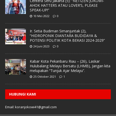
Ceritera Seru Jakarta (5): “NETIZEN JOKOWI-
AHOK HATTERS ATAU LOVER’S, PLEASE
SPEAK-UP!”
10 Mei 2022
0
Ir. Setia Budiman Simanjuntak (2),
“HIDROPONIK DIANTARA BUDIDAYA &
POTENSI POLITIK KOTA BEKASI 2024-2029”
24 Juni 2023
0
Kabar Kota Pekanbaru Riau – (26), Laskar
Hulubalang Melayu Bersatu (LHMB), Jangan kita
melupakan “Tunjuk Ajar Melayu”.
25 Oktober 2021
1
HUBUNGI KAMI
Email: koranjokowi41@gmail.com