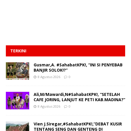
TERKINI
Gusmar,A. #SahabatKPK!, “INI SI PENYEBAB
BANJIR SOLOK!?”
8 Agustus 2026
0
Ali,M/Mawardi,N#SahabatKPK!, “SETELAH
CAFE JORING, LANJUT KE PETI KAB.MADINA?”
8 Agustus 2026
0
Vien J.Siregar,#SahabatKPK!,”DEBAT KUSIR
TENTANG SENG DAN GENTENG DI