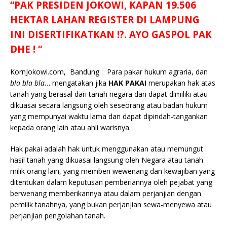
“PAK PRESIDEN JOKOWI, KAPAN 19.506
c
it
ai
at
p
k
e
y
ss
ar
HEKTAR LAHAN REGISTER DI LAMPUNG
e
te
l
s
y
a
p
e
e
INI DISERTIFIKATKAN !?. AYO GASPOL PAK
b
r
A
Li
o
e
n
DHE ! “
o
p
n
g
o
p
k
e
KornJokowi.com, Bandung : Para pakar hukum agraria, dan
bla bla bla
… mengatakan jika
HAK PAKAI
merupakan hak atas
k
r
tanah yang berasal dari tanah negara dan dapat dimiliki atau
dikuasai secara langsung oleh seseorang atau badan hukum
yang mempunyai waktu lama dan dapat dipindah-tangankan
kepada orang lain atau ahli warisnya.
Hak pakai adalah hak untuk menggunakan atau memungut
hasil tanah yang dikuasai langsung oleh Negara atau tanah
milik orang lain, yang memberi wewenang dan kewajiban yang
ditentukan dalam keputusan pemberiannya oleh pejabat yang
berwenang memberikannya atau dalam perjanjian dengan
pemilik tanahnya, yang bukan perjanjian sewa-menyewa atau
perjanjian pengolahan tanah.