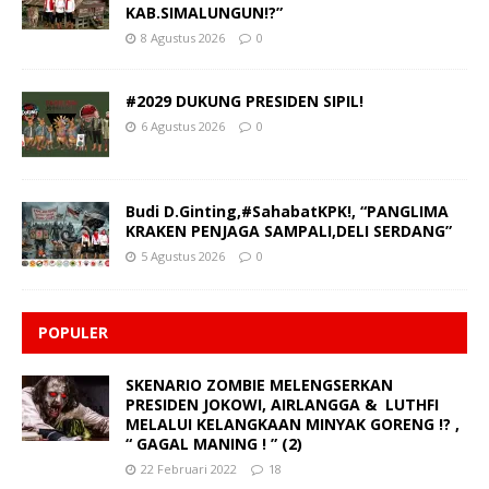
KAB.SIMALUNGUN!?”
8 Agustus 2026
0
#2029 DUKUNG PRESIDEN SIPIL!
6 Agustus 2026
0
Budi D.Ginting,#SahabatKPK!, “PANGLIMA
KRAKEN PENJAGA SAMPALI,DELI SERDANG”
5 Agustus 2026
0
POPULER
SKENARIO ZOMBIE MELENGSERKAN
PRESIDEN JOKOWI, AIRLANGGA & LUTHFI
MELALUI KELANGKAAN MINYAK GORENG !? ,
“ GAGAL MANING ! ” (2)
22 Februari 2022
18