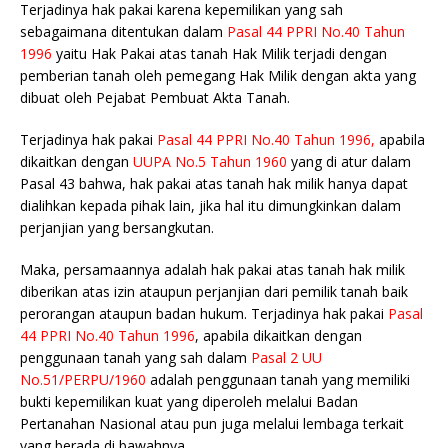
Terjadinya hak pakai karena kepemilikan yang sah
sebagaimana ditentukan dalam
Pasal 44 PPRI No.40 Tahun
1996
yaitu Hak Pakai atas tanah Hak Milik terjadi dengan
pemberian tanah oleh pemegang Hak Milik dengan akta yang
dibuat oleh Pejabat Pembuat Akta Tanah.
Terjadinya hak pakai
Pasal 44 PPRI No.40 Tahun 1996,
apabila
dikaitkan dengan
UUPA No.5 Tahun 1960
yang di atur dalam
Pasal 43 bahwa, hak pakai atas tanah hak milik hanya dapat
dialihkan kepada pihak lain, jika hal itu dimungkinkan dalam
perjanjian yang bersangkutan.
Maka, persamaannya adalah hak pakai atas tanah hak milik
diberikan atas izin ataupun perjanjian dari pemilik tanah baik
perorangan ataupun badan hukum. Terjadinya hak pakai
Pasal
44 PPRI No.40 Tahun 1996
, apabila dikaitkan dengan
penggunaan tanah yang sah dalam
Pasal 2 UU
No.51/PERPU/1960
adalah penggunaan tanah yang memiliki
bukti kepemilikan kuat yang diperoleh melalui Badan
Pertanahan Nasional atau pun juga melalui lembaga terkait
yang berada di bawahnya.