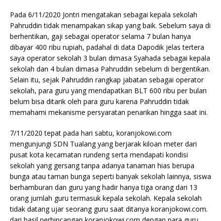
Pada 6/11/2020 Jontri mengatakan sebagai kepala sekolah
Pahruddin tidak menampakan sikap yang baik. Sebelum saya di
berhentikan, gaji sebagai operator selama 7 bulan hanya
dibayar 400 ribu rupiah, padahal di data Dapodik jelas tertera
saya operator sekolah 3 bulan dimasa Syahada sebagai kepala
sekolah dan 4 bulan dimasa Pahruddin sebelum di bergentikan.
Selain itu, sejak Pahruddin rangkap jabatan sebagai operator
sekolah, para guru yang mendapatkan BLT 600 ribu per bulan
belum bisa ditarik oleh para guru karena Pahruddin tidak
memahami mekanisme persyaratan penarikan hingga saat ini.
7/11/2020 tepat pada hari sabtu, koranjokowi.com
mengunjungi SDN Tualang yang berjarak kiloan meter dari
pusat kota kecamatan rundeng serta mendapati kondisi
sekolah yang gersang tanpa adanya tanaman hias berupa
bunga atau taman bunga seperti banyak sekolah lainnya, siswa
berhamburan dan guru yang hadir hanya tiga orang dari 13
orang jumlah guru termasuk kepala sekolah. Kepala sekolah
tidak datang ujar seorang guru saat ditanya koranjokowi.com.
dari hasil perbincangan koranjokowi.com dengan para guru