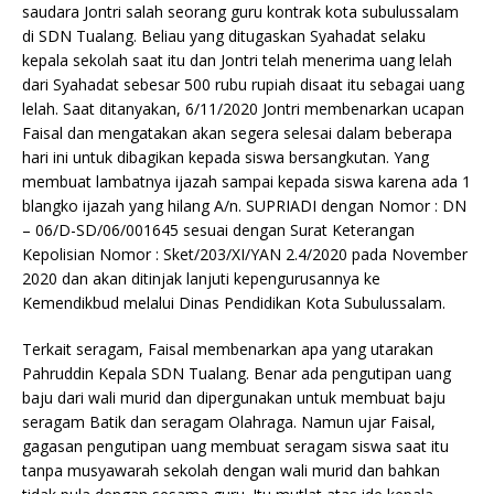
saudara Jontri salah seorang guru kontrak kota subulussalam
di SDN Tualang. Beliau yang ditugaskan Syahadat selaku
kepala sekolah saat itu dan Jontri telah menerima uang lelah
dari Syahadat sebesar 500 rubu rupiah disaat itu sebagai uang
lelah. Saat ditanyakan, 6/11/2020 Jontri membenarkan ucapan
Faisal dan mengatakan akan segera selesai dalam beberapa
hari ini untuk dibagikan kepada siswa bersangkutan. Yang
membuat lambatnya ijazah sampai kepada siswa karena ada 1
blangko ijazah yang hilang A/n. SUPRIADI dengan Nomor : DN
– 06/D-SD/06/001645 sesuai dengan Surat Keterangan
Kepolisian Nomor : Sket/203/XI/YAN 2.4/2020 pada November
2020 dan akan ditinjak lanjuti kepengurusannya ke
Kemendikbud melalui Dinas Pendidikan Kota Subulussalam.
Terkait seragam, Faisal membenarkan apa yang utarakan
Pahruddin Kepala SDN Tualang. Benar ada pengutipan uang
baju dari wali murid dan dipergunakan untuk membuat baju
seragam Batik dan seragam Olahraga. Namun ujar Faisal,
gagasan pengutipan uang membuat seragam siswa saat itu
tanpa musyawarah sekolah dengan wali murid dan bahkan