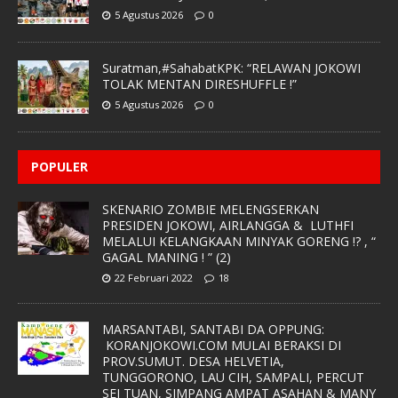
5 Agustus 2026
0
Suratman,#SahabatKPK: “RELAWAN JOKOWI
TOLAK MENTAN DIRESHUFFLE !”
5 Agustus 2026
0
POPULER
SKENARIO ZOMBIE MELENGSERKAN
PRESIDEN JOKOWI, AIRLANGGA & LUTHFI
MELALUI KELANGKAAN MINYAK GORENG !? , “
GAGAL MANING ! ” (2)
22 Februari 2022
18
MARSANTABI, SANTABI DA OPPUNG:
KORANJOKOWI.COM MULAI BERAKSI DI
PROV.SUMUT. DESA HELVETIA,
TUNGGORONO, LAU CIH, SAMPALI, PERCUT
SEI TUAN, SIMPANG AMPAT ASAHAN & MANY