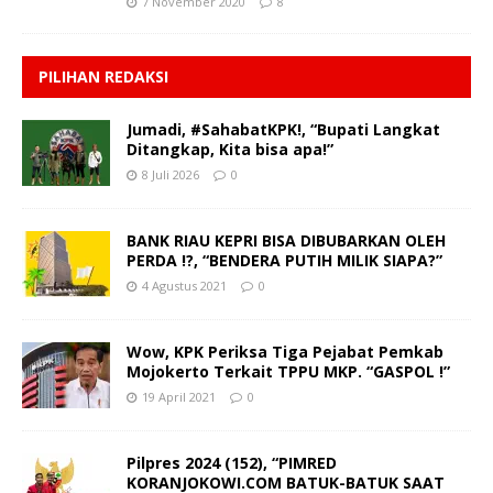
7 November 2020
8
PILIHAN REDAKSI
Jumadi, #SahabatKPK!, “Bupati Langkat
Ditangkap, Kita bisa apa!”
8 Juli 2026
0
BANK RIAU KEPRI BISA DIBUBARKAN OLEH
PERDA !?, “BENDERA PUTIH MILIK SIAPA?”
4 Agustus 2021
0
Wow, KPK Periksa Tiga Pejabat Pemkab
Mojokerto Terkait TPPU MKP. “GASPOL !”
19 April 2021
0
Pilpres 2024 (152), “PIMRED
KORANJOKOWI.COM BATUK-BATUK SAAT