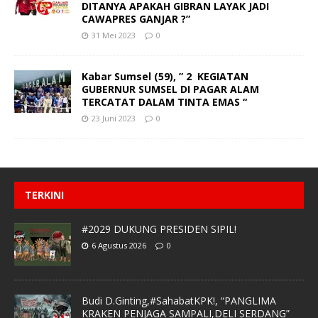
DITANYA APAKAH GIBRAN LAYAK JADI
CAWAPRES GANJAR ?”
31 Mei 2023
0
Kabar Sumsel (59), ” 2 KEGIATAN
GUBERNUR SUMSEL DI PAGAR ALAM
TERCATAT DALAM TINTA EMAS “
23 Juni 2023
0
TERKINI
#2029 DUKUNG PRESIDEN SIPIL!
6 Agustus 2026
0
Budi D.Ginting,#SahabatKPK!, “PANGLIMA
KRAKEN PENJAGA SAMPALI,DELI SERDANG”