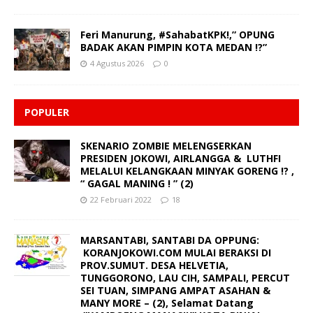
Feri Manurung, #SahabatKPK!,” OPUNG
BADAK AKAN PIMPIN KOTA MEDAN !?”
4 Agustus 2026
0
POPULER
SKENARIO ZOMBIE MELENGSERKAN
PRESIDEN JOKOWI, AIRLANGGA & LUTHFI
MELALUI KELANGKAAN MINYAK GORENG !? ,
“ GAGAL MANING ! ” (2)
22 Februari 2022
18
MARSANTABI, SANTABI DA OPPUNG:
KORANJOKOWI.COM MULAI BERAKSI DI
PROV.SUMUT. DESA HELVETIA,
TUNGGORONO, LAU CIH, SAMPALI, PERCUT
SEI TUAN, SIMPANG AMPAT ASAHAN &
MANY MORE – (2), Selamat Datang