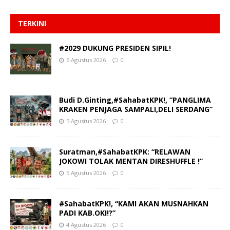
TERKINI
#2029 DUKUNG PRESIDEN SIPIL!
6 Agustus 2026
0
Budi D.Ginting,#SahabatKPK!, “PANGLIMA
KRAKEN PENJAGA SAMPALI,DELI SERDANG”
5 Agustus 2026
0
Suratman,#SahabatKPK: “RELAWAN
JOKOWI TOLAK MENTAN DIRESHUFFLE !”
5 Agustus 2026
0
#SahabatKPK!, “KAMI AKAN MUSNAHKAN
PADI KAB.OKI!?”
4 Agustus 2026
0