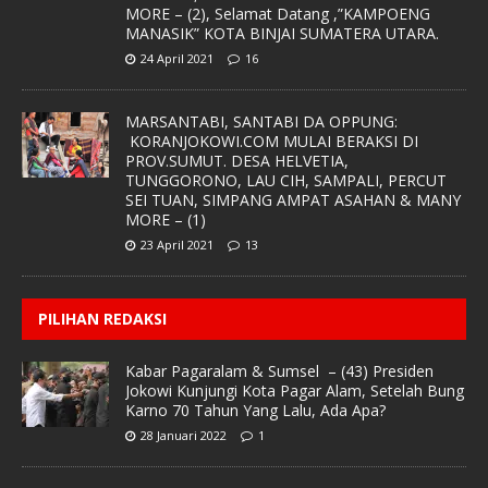
MORE – (2), Selamat Datang ,”KAMPOENG
MANASIK” KOTA BINJAI SUMATERA UTARA.
24 April 2021
16
MARSANTABI, SANTABI DA OPPUNG:
KORANJOKOWI.COM MULAI BERAKSI DI
PROV.SUMUT. DESA HELVETIA,
TUNGGORONO, LAU CIH, SAMPALI, PERCUT
SEI TUAN, SIMPANG AMPAT ASAHAN & MANY
MORE – (1)
23 April 2021
13
PILIHAN REDAKSI
Kabar Pagaralam & Sumsel – (43) Presiden
Jokowi Kunjungi Kota Pagar Alam, Setelah Bung
Karno 70 Tahun Yang Lalu, Ada Apa?
28 Januari 2022
1