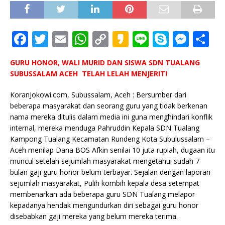
F
T
E
W
C
K
Li
S
M
S
a
w
m
h
o
a
n
k
e
h
GURU HONOR, WALI MURID DAN SISWA SDN TUALANG
c
it
ai
at
p
k
e
y
ss
ar
SUBUSSALAM ACEH TELAH LELAH MENJERIT!
e
te
l
s
y
a
p
e
e
KoranJokowi.com, Subussalam, Aceh : Bersumber dari
b
r
A
Li
o
e
n
beberapa masyarakat dan seorang guru yang tidak berkenan
o
p
n
g
nama mereka ditulis dalam media ini guna menghindari konflik
internal, mereka menduga Pahruddin Kepala SDN Tualang
o
p
k
e
Kampong Tualang Kecamatan Rundeng Kota Subulussalam –
k
r
Aceh menilap Dana BOS Afkin senilai 10 juta rupiah, dugaan itu
muncul setelah sejumlah masyarakat mengetahui sudah 7
bulan gaji guru honor belum terbayar. Sejalan dengan laporan
sejumlah masyarakat, Pulih kombih kepala desa setempat
membenarkan ada beberapa guru SDN Tualang melapor
kepadanya hendak mengundurkan diri sebagai guru honor
disebabkan gaji mereka yang belum mereka terima.