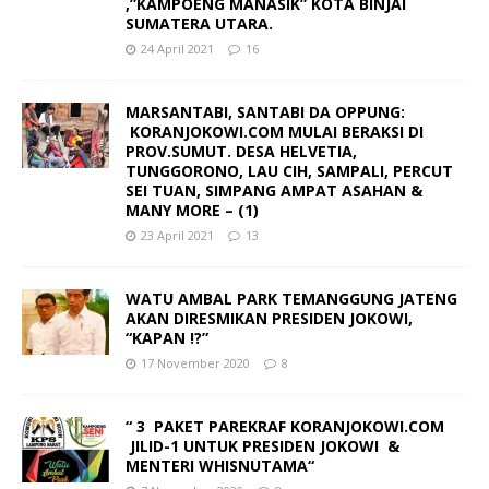
,”KAMPOENG MANASIK” KOTA BINJAI
SUMATERA UTARA.
24 April 2021
16
MARSANTABI, SANTABI DA OPPUNG:
KORANJOKOWI.COM MULAI BERAKSI DI
PROV.SUMUT. DESA HELVETIA,
TUNGGORONO, LAU CIH, SAMPALI, PERCUT
SEI TUAN, SIMPANG AMPAT ASAHAN &
MANY MORE – (1)
23 April 2021
13
WATU AMBAL PARK TEMANGGUNG JATENG
AKAN DIRESMIKAN PRESIDEN JOKOWI,
“KAPAN !?”
17 November 2020
8
“ 3 PAKET PAREKRAF KORANJOKOWI.COM
JILID-1 UNTUK PRESIDEN JOKOWI &
MENTERI WHISNUTAMA“