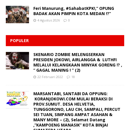
Feri Manurung, #SahabatKPK!,” OPUNG
BADAK AKAN PIMPIN KOTA MEDAN !?”
4 Agustus 2026
0
POPULER
SKENARIO ZOMBIE MELENGSERKAN
PRESIDEN JOKOWI, AIRLANGGA & LUTHFI
MELALUI KELANGKAAN MINYAK GORENG !? ,
“ GAGAL MANING ! ” (2)
22 Februari 2022
18
MARSANTABI, SANTABI DA OPPUNG:
KORANJOKOWI.COM MULAI BERAKSI DI
PROV.SUMUT. DESA HELVETIA,
TUNGGORONO, LAU CIH, SAMPALI, PERCUT
SEI TUAN, SIMPANG AMPAT ASAHAN &
MANY MORE – (2), Selamat Datang
,”KAMPOENG MANASIK” KOTA BINJAI