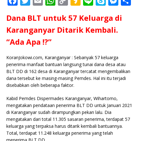
F
T
E
W
C
K
Li
S
M
S
a
w
m
h
o
a
n
k
e
h
Dana BLT untuk 57 Keluarga di
c
it
ai
at
p
k
e
y
ss
ar
e
te
l
s
y
a
p
e
e
Karanganyar Ditarik Kembali.
b
r
A
Li
o
e
n
“Ada Apa !?”
o
p
n
g
o
p
k
e
KoranJokowi.com, Karanganyar : Sebanyak 57 keluarga
penerima manfaat bantuan langsung tunai dana desa atau
k
r
BLT DD di 162 desa di Karanganyar tercatat mengembalikan
dana tersebut ke masing-masing Pemdes. Hal ini itu terjadi
disebabkan oleh beberapa faktor.
Kabid Pemdes Dispermades Karanganyar, Wihartomo,
mengatakan pendataan penerima BLT DD untuk Januari 2021
di Karanganyar sudah dirampungkan pekan lalu. Dia
mengatakan dari total 11.305 sasaran penerima, terdapat 57
keluarga yang terpaksa harus ditarik kembali bantuannya.
Total, terdapat 11.248 keluarga penerima yang telah
menerima BLT DD .