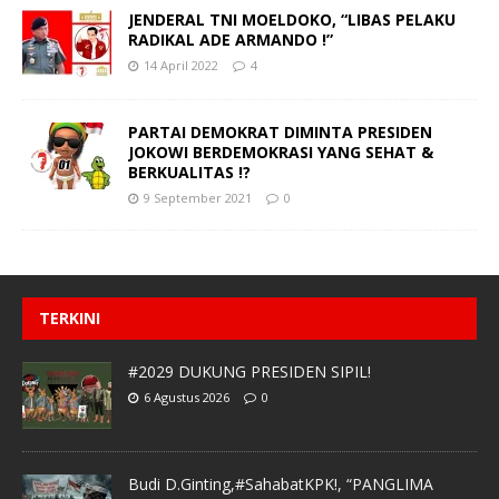
JENDERAL TNI MOELDOKO, “LIBAS PELAKU
RADIKAL ADE ARMANDO !”
14 April 2022
4
PARTAI DEMOKRAT DIMINTA PRESIDEN
JOKOWI BERDEMOKRASI YANG SEHAT &
BERKUALITAS !?
9 September 2021
0
TERKINI
#2029 DUKUNG PRESIDEN SIPIL!
6 Agustus 2026
0
Budi D.Ginting,#SahabatKPK!, “PANGLIMA