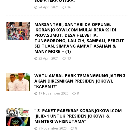
SUMATERA UTARA.
24 April 2021
16
MARSANTABI, SANTABI DA OPPUNG:
KORANJOKOWI.COM MULAI BERAKSI DI
PROV.SUMUT. DESA HELVETIA,
TUNGGORONO, LAU CIH, SAMPALI, PERCUT
SEI TUAN, SIMPANG AMPAT ASAHAN &
MANY MORE – (1)
23 April 2021
13
WATU AMBAL PARK TEMANGGUNG JATENG
AKAN DIRESMIKAN PRESIDEN JOKOWI,
“KAPAN !?”
17 November 2020
8
“ 3 PAKET PAREKRAF KORANJOKOWI.COM
JILID-1 UNTUK PRESIDEN JOKOWI &
MENTERI WHISNUTAMA“
7 November 2020
8