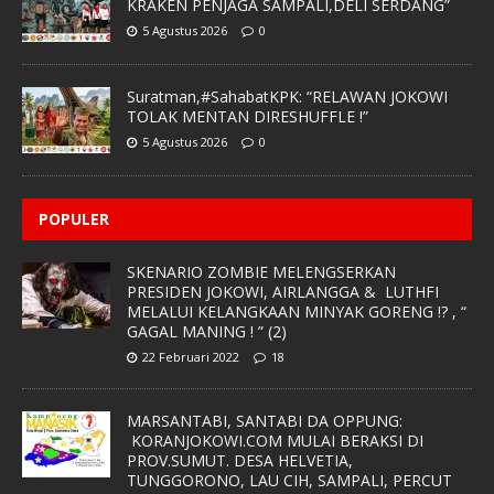
KRAKEN PENJAGA SAMPALI,DELI SERDANG”
5 Agustus 2026
0
Suratman,#SahabatKPK: “RELAWAN JOKOWI
TOLAK MENTAN DIRESHUFFLE !”
5 Agustus 2026
0
POPULER
SKENARIO ZOMBIE MELENGSERKAN
PRESIDEN JOKOWI, AIRLANGGA & LUTHFI
MELALUI KELANGKAAN MINYAK GORENG !? , “
GAGAL MANING ! ” (2)
22 Februari 2022
18
MARSANTABI, SANTABI DA OPPUNG:
KORANJOKOWI.COM MULAI BERAKSI DI
PROV.SUMUT. DESA HELVETIA,
TUNGGORONO, LAU CIH, SAMPALI, PERCUT