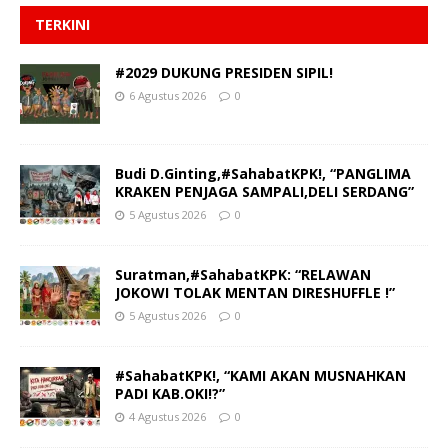
TERKINI
#2029 DUKUNG PRESIDEN SIPIL!
6 Agustus 2026
0
Budi D.Ginting,#SahabatKPK!, “PANGLIMA
KRAKEN PENJAGA SAMPALI,DELI SERDANG”
5 Agustus 2026
0
Suratman,#SahabatKPK: “RELAWAN
JOKOWI TOLAK MENTAN DIRESHUFFLE !”
5 Agustus 2026
0
#SahabatKPK!, “KAMI AKAN MUSNAHKAN
PADI KAB.OKI!?”
4 Agustus 2026
0