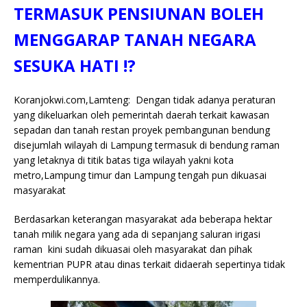
e
te
l
s
y
a
p
e
e
TERMASUK PENSIUNAN BOLEH
b
r
A
Li
o
e
n
MENGGARAP TANAH NEGARA
o
p
n
g
SESUKA HATI !?
o
p
k
e
k
r
Koranjokwi.com,Lamteng: Dengan tidak adanya peraturan
yang dikeluarkan oleh pemerintah daerah terkait kawasan
sepadan dan tanah restan proyek pembangunan bendung
disejumlah wilayah di Lampung termasuk di bendung raman
yang letaknya di titik batas tiga wilayah yakni kota
metro,Lampung timur dan Lampung tengah pun dikuasai
masyarakat
Berdasarkan keterangan masyarakat ada beberapa hektar
tanah milik negara yang ada di sepanjang saluran irigasi
raman kini sudah dikuasai oleh masyarakat dan pihak
kementrian PUPR atau dinas terkait didaerah sepertinya tidak
memperdulikannya.