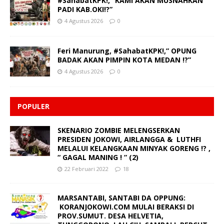
#SahabatKPK!, “KAMI AKAN MUSNAHKAN
PADI KAB.OKI!?”
4 Agustus 2026
0
Feri Manurung, #SahabatKPK!,” OPUNG
BADAK AKAN PIMPIN KOTA MEDAN !?”
4 Agustus 2026
0
POPULER
SKENARIO ZOMBIE MELENGSERKAN
PRESIDEN JOKOWI, AIRLANGGA & LUTHFI
MELALUI KELANGKAAN MINYAK GORENG !? ,
“ GAGAL MANING ! ” (2)
22 Februari 2022
18
MARSANTABI, SANTABI DA OPPUNG:
KORANJOKOWI.COM MULAI BERAKSI DI
PROV.SUMUT. DESA HELVETIA,