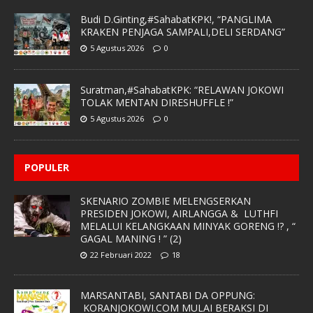
Budi D.Ginting,#SahabatKPK!, “PANGLIMA
KRAKEN PENJAGA SAMPALI,DELI SERDANG”
5 Agustus 2026
0
Suratman,#SahabatKPK: “RELAWAN JOKOWI
TOLAK MENTAN DIRESHUFFLE !”
5 Agustus 2026
0
POPULER
SKENARIO ZOMBIE MELENGSERKAN
PRESIDEN JOKOWI, AIRLANGGA & LUTHFI
MELALUI KELANGKAAN MINYAK GORENG !? , “
GAGAL MANING ! ” (2)
22 Februari 2022
18
MARSANTABI, SANTABI DA OPPUNG:
KORANJOKOWI.COM MULAI BERAKSI DI