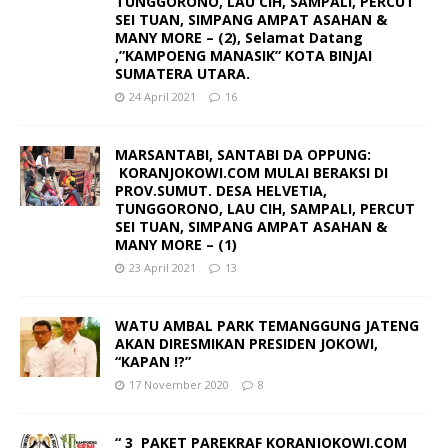
TUNGGORONO, LAU CIH, SAMPALI, PERCUT
SEI TUAN, SIMPANG AMPAT ASAHAN &
MANY MORE – (2), Selamat Datang
,”KAMPOENG MANASIK” KOTA BINJAI
SUMATERA UTARA.
24 April 2021
16
MARSANTABI, SANTABI DA OPPUNG:
KORANJOKOWI.COM MULAI BERAKSI DI
PROV.SUMUT. DESA HELVETIA,
TUNGGORONO, LAU CIH, SAMPALI, PERCUT
SEI TUAN, SIMPANG AMPAT ASAHAN &
MANY MORE – (1)
23 April 2021
13
WATU AMBAL PARK TEMANGGUNG JATENG
AKAN DIRESMIKAN PRESIDEN JOKOWI,
“KAPAN !?”
17 November 2020
8
“ 3 PAKET PAREKRAF KORANJOKOWI.COM