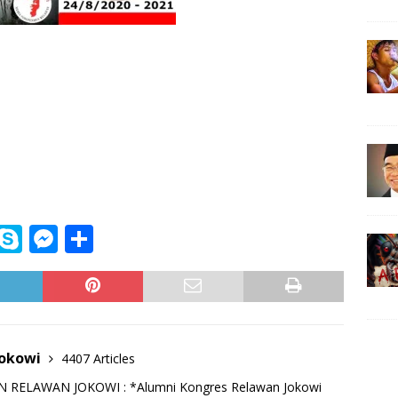
i
S
M
S
n
k
e
h
e
y
ss
ar
p
e
e
e
n
Jokowi
4407 Articles
g
RELAWAN JOKOWI : *Alumni Kongres Relawan Jokowi