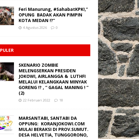
Feri Manurung, #SahabatKPK!,”
OPUNG BADAK AKAN PIMPIN
KOTA MEDAN !?”
4 Agustus 2026
0
PULER
SKENARIO ZOMBIE
MELENGSERKAN PRESIDEN
JOKOWI, AIRLANGGA & LUTHFI
MELALUI KELANGKAAN MINYAK
GORENG !? , “ GAGAL MANING ! ”
(2)
22 Februari 2022
18
MARSANTABI, SANTABI DA
OPPUNG: KORANJOKOWI.COM
MULAI BERAKSI DI PROV.SUMUT.
DESA HELVETIA, TUNGGORONO,