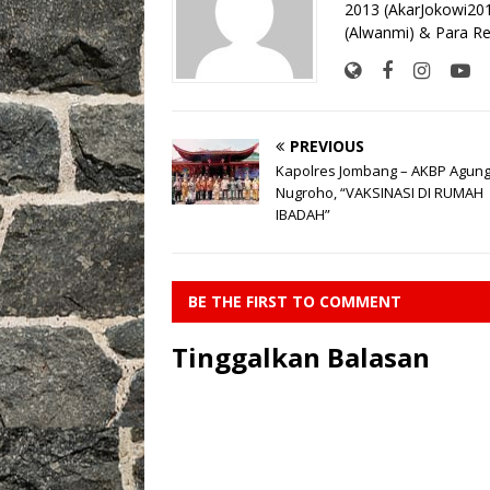
o
p
k
2013 (AkarJokowi20
(Alwanmi) & Para Re
k
PREVIOUS
Kapolres Jombang – AKBP Agung
Nugroho, “VAKSINASI DI RUMAH
IBADAH”
BE THE FIRST TO COMMENT
Tinggalkan Balasan