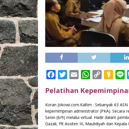
F
T
E
W
C
K
L
a
w
m
h
o
a
Pelatihan Kepemimpinan
c
it
ai
at
p
k
e
te
l
s
y
a
Koran Jokowi.com.Kaltim : Sebanyak 63 ASN
b
r
A
Li
o
kepemimpinan administrator (PKA). Secara re
o
p
n
Senin (6/9) melalui virtual. Hadir dalam pemb
Gazali, Plt Assiten III, Maulidiyah dan Kepal