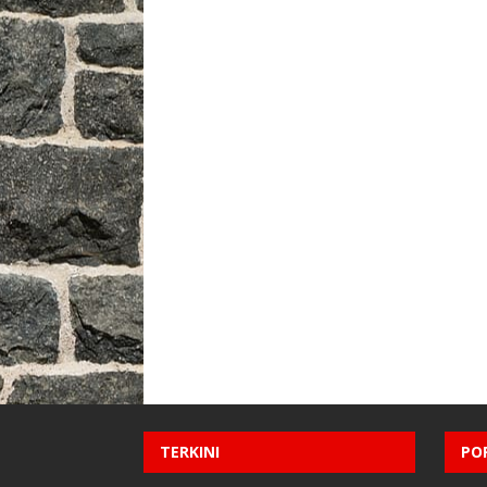
TERKINI
PO