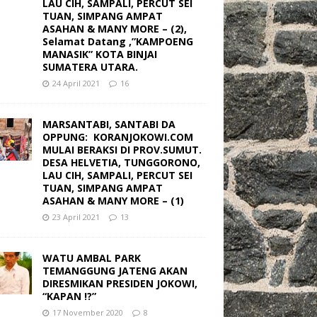
LAU CIH, SAMPALI, PERCUT SEI
TUAN, SIMPANG AMPAT
ASAHAN & MANY MORE – (2),
Selamat Datang ,”KAMPOENG
MANASIK” KOTA BINJAI
SUMATERA UTARA.
24 April 2021
16
MARSANTABI, SANTABI DA
OPPUNG: KORANJOKOWI.COM
MULAI BERAKSI DI PROV.SUMUT.
DESA HELVETIA, TUNGGORONO,
LAU CIH, SAMPALI, PERCUT SEI
TUAN, SIMPANG AMPAT
ASAHAN & MANY MORE – (1)
23 April 2021
13
WATU AMBAL PARK
TEMANGGUNG JATENG AKAN
DIRESMIKAN PRESIDEN JOKOWI,
“KAPAN !?”
17 November 2020
8