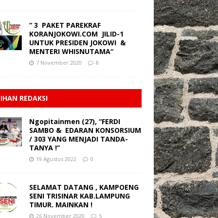
“ 3 PAKET PAREKRAF
KORANJOKOWI.COM JILID-1
UNTUK PRESIDEN JOKOWI &
MENTERI WHISNUTAMA“
7 November 2020
8
LIHAN REDAKSI
Ngopitainmen (27), “FERDI
SAMBO & EDARAN KONSORSIUM
/ 303 YANG MENJADI TANDA-
TANYA !”
19 Agustus 2022
0
SELAMAT DATANG , KAMPOENG
SENI TRISINAR KAB.LAMPUNG
TIMUR. MAINKAN !
26 November 2020
5