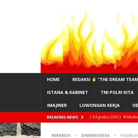
HOME
REDAKSI
“THE DREAM TEAM
ISTANA & KABINET
TNI POLRI KITA
IMAJINER
LOWONGAN KERJA
OE
[ 4 Agustus 2026 ]
Feri Ma
BREAKING NEWS
!?”
EDITORIAL
BERANDA
DAERAH/DESA
Pelatiha
[ 3 Agustus 2026 ]
#Sahaba