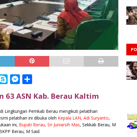
PO
i
S
M
S
n
k
e
h
 63 ASN Kab. Berau Kaltim
e
y
ss
ar
p
e
e
 di Lingkungan Pemkab Berau mengikuti pelatihan
e
n
smi pelatihan ini dibuka oleh
Kepala LAN, Adi Suryanto
,
g
ukaan ini,
Bupati Berau, Sri Juniarsih Mas
, Sekkab Berau, M
a BKPP Berau, M Said.