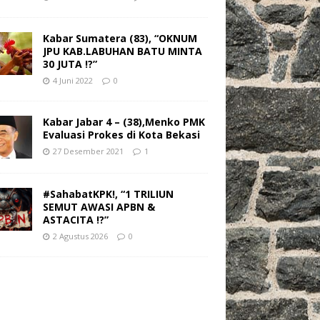
Kabar Sumatera (83), “OKNUM
JPU KAB.LABUHAN BATU MINTA
30 JUTA !?”
4 Juni 2022
0
Kabar Jabar 4 – (38),Menko PMK
Evaluasi Prokes di Kota Bekasi
27 Desember 2021
1
#SahabatKPK!, “1 TRILIUN
SEMUT AWASI APBN &
ASTACITA !?”
2 Agustus 2026
0