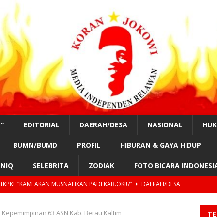
”
EDITORIAL
DAERAH/DESA
NASIONAL
HU
BUMN/BUMD
PROFIL
HIBURAN & GAYA HIDUP
NIQ
SELEBRITA
ZODIAK
FOTO BICARA INDONESI
nurung, #SahabatKPK!,” OPUNG BADAK AKAN PIMPIN KOTA MEDAN
n Kepemimpinan 63 ASN Kab. Berau Kaltim
TE
tKPK!, “TAHUN 2029, GILIRAN PRESIDEN SIPIL LAGI?”
EDUKASI