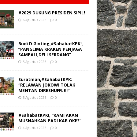
#2029 DUKUNG PRESIDEN SIPIL!
6 Agustus 2026
0
Budi D.Ginting,#SahabatKPK!,
“PANGLIMA KRAKEN PENJAGA
SAMPALI,DELI SERDANG”
5 Agustus 2026
0
Suratman,#SahabatKPK:
“RELAWAN JOKOWI TOLAK
MENTAN DIRESHUFFLE !”
5 Agustus 2026
0
#SahabatKPK!, “KAMI AKAN
MUSNAHKAN PADI KAB.OKI!?”
4 Agustus 2026
0