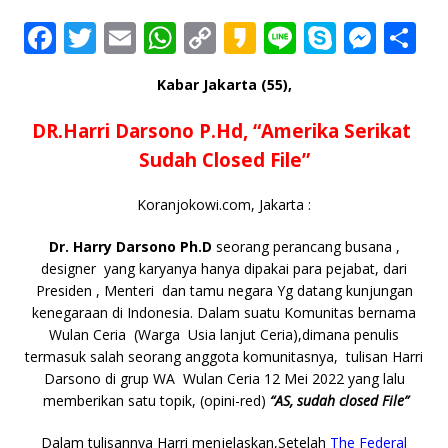
F
T
E
W
C
K
Li
S
M
S
a
w
m
h
o
a
n
k
e
h
Kabar Jakarta (55),
c
it
ai
at
p
k
e
y
ss
ar
e
te
l
s
y
a
p
e
e
DR.Harri Darsono P.Hd, “Amerika Serikat
b
r
A
Li
o
e
n
Sudah Closed File”
o
p
n
g
Koranjokowi.com, Jakarta :
o
p
k
e
Dr. Harry Darsono Ph.D
seorang perancang busana ,
k
r
designer yang karyanya hanya dipakai para pejabat, dari
Presiden , Menteri dan tamu negara Yg datang kunjungan
kenegaraan di Indonesia. Dalam suatu Komunitas bernama
Wulan Ceria (Warga Usia lanjut Ceria),dimana penulis
termasuk salah seorang anggota komunitasnya, tulisan Harri
Darsono di grup WA Wulan Ceria 12 Mei 2022 yang lalu
memberikan satu topik, (opini-red)
“AS, sudah closed File”
Dalam tulisannya Harri menjelaskan,Setelah
The Federal