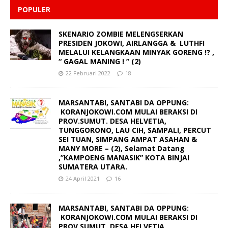
POPULER
SKENARIO ZOMBIE MELENGSERKAN
PRESIDEN JOKOWI, AIRLANGGA & LUTHFI
MELALUI KELANGKAAN MINYAK GORENG !? ,
“ GAGAL MANING ! ” (2)
22 Februari 2022
18
MARSANTABI, SANTABI DA OPPUNG:
KORANJOKOWI.COM MULAI BERAKSI DI
PROV.SUMUT. DESA HELVETIA,
TUNGGORONO, LAU CIH, SAMPALI, PERCUT
SEI TUAN, SIMPANG AMPAT ASAHAN &
MANY MORE – (2), Selamat Datang
,”KAMPOENG MANASIK” KOTA BINJAI
SUMATERA UTARA.
24 April 2021
16
MARSANTABI, SANTABI DA OPPUNG:
KORANJOKOWI.COM MULAI BERAKSI DI
PROV.SUMUT. DESA HELVETIA,