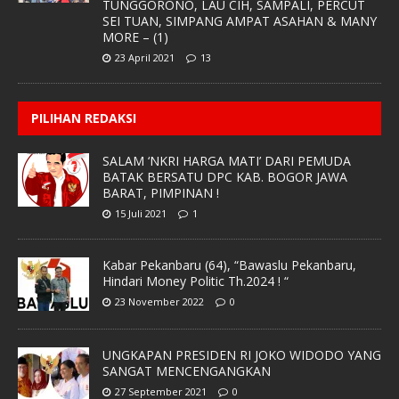
TUNGGORONO, LAU CIH, SAMPALI, PERCUT
SEI TUAN, SIMPANG AMPAT ASAHAN & MANY
MORE – (1)
23 April 2021
13
PILIHAN REDAKSI
SALAM ‘NKRI HARGA MATI’ DARI PEMUDA
BATAK BERSATU DPC KAB. BOGOR JAWA
BARAT, PIMPINAN !
15 Juli 2021
1
Kabar Pekanbaru (64), “Bawaslu Pekanbaru,
Hindari Money Politic Th.2024 ! “
23 November 2022
0
UNGKAPAN PRESIDEN RI JOKO WIDODO YANG
SANGAT MENCENGANGKAN
27 September 2021
0