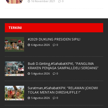
16 November 2021
0
TERKINI
#2029 DUKUNG PRESIDEN SIPIL!
6 Agustus 2026
0
Budi D.Ginting,#SahabatKPK!, “PANGLIMA
KRAKEN PENJAGA SAMPALI,DELI SERDANG”
5 Agustus 2026
0
Suratman,#SahabatKPK: “RELAWAN JOKOWI
TOLAK MENTAN DIRESHUFFLE !”
5 Agustus 2026
0