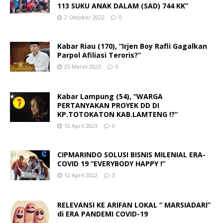
113 SUKU ANAK DALAM (SAD) 744 KK”
2 Oktober 2022
0
Kabar Riau (170), “Irjen Boy Rafli Gagalkan
Parpol Afiliasi Teroris?”
25 Maret 2023
0
Kabar Lampung (54), “WARGA
PERTANYAKAN PROYEK DD DI
KP.TOTOKATON KAB.LAMTENG !?”
12 April 2023
0
CIPMARINDO SOLUSI BISNIS MILENIAL ERA-
COVID 19 “EVERYBODY HAPPY !”
12 April 2022
3
RELEVANSI KE ARIFAN LOKAL “ MARSIADARI”
di ERA PANDEMI COVID-19