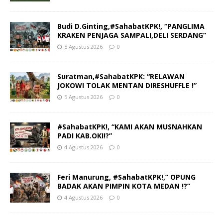
Budi D.Ginting,#SahabatKPK!, “PANGLIMA
KRAKEN PENJAGA SAMPALI,DELI SERDANG”
5 Agustus 2026
0
Suratman,#SahabatKPK: “RELAWAN
JOKOWI TOLAK MENTAN DIRESHUFFLE !”
5 Agustus 2026
0
#SahabatKPK!, “KAMI AKAN MUSNAHKAN
PADI KAB.OKI!?”
4 Agustus 2026
0
Feri Manurung, #SahabatKPK!,” OPUNG
BADAK AKAN PIMPIN KOTA MEDAN !?”
4 Agustus 2026
0