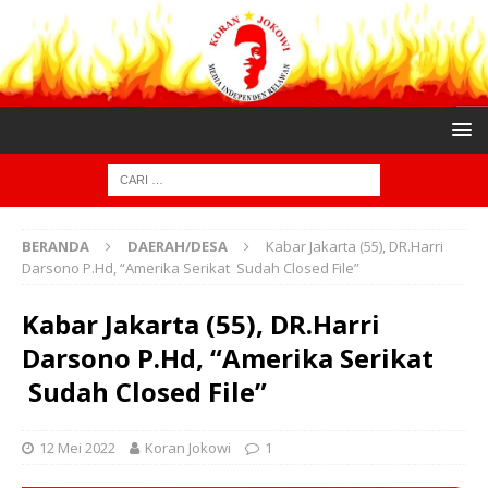
BERANDA
DAERAH/DESA
Kabar Jakarta (55), DR.Harri
Darsono P.Hd, “Amerika Serikat Sudah Closed File”
Kabar Jakarta (55), DR.Harri
Darsono P.Hd, “Amerika Serikat
Sudah Closed File”
12 Mei 2022
Koran Jokowi
1