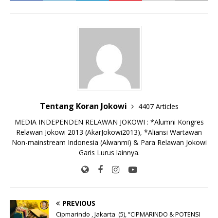
e
te
l
s
y
a
p
e
e
b
r
A
Li
o
e
n
o
p
n
g
o
p
k
e
k
r
Tentang Koran Jokowi
4407 Articles
MEDIA INDEPENDEN RELAWAN JOKOWI : *Alumni Kongres
Relawan Jokowi 2013 (AkarJokowi2013), *Aliansi Wartawan
Non-mainstream Indonesia (Alwanmi) & Para Relawan Jokowi
Garis Lurus lainnya.
PREVIOUS
Cipmarindo , Jakarta (5), “CIPMARINDO & POTENSI