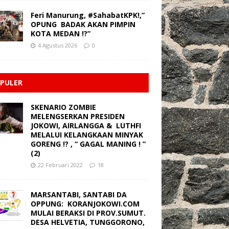
Feri Manurung, #SahabatKPK!,”
OPUNG BADAK AKAN PIMPIN
KOTA MEDAN !?”
4 Agustus 2026
0
PULER
SKENARIO ZOMBIE
MELENGSERKAN PRESIDEN
JOKOWI, AIRLANGGA & LUTHFI
MELALUI KELANGKAAN MINYAK
GORENG !? , “ GAGAL MANING ! ”
(2)
22 Februari 2022
18
MARSANTABI, SANTABI DA
OPPUNG: KORANJOKOWI.COM
MULAI BERAKSI DI PROV.SUMUT.
DESA HELVETIA, TUNGGORONO,