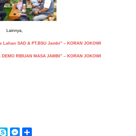
Lainnya,
sus Lahan SAD & PT.BSU Jambi” – KORAN JOKOWI
IN & DEMO RIBUAN MASA JAMBI” – KORAN JOKOWI
i
S
M
S