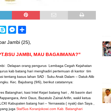
i
S
M
S
n
k
e
h
ar Jambi (25),
e
y
ss
ar
p
e
e
PT.BSU JAMBI, MAU BAGAIMANA?”
e
n
ambi : Delapan orang pengurus Lembaga Cegah Kejahatan
g
urus kab batang hari menghadiri pertemuan di kantor tim
e
si tentang kasus lahan SAD : Suku Anak Dalam – Datuk Alib
r
ngku. Kec. Bajubang (9/6), berikut catatannya:
s Batanghari, kasi Intel Kejari batang hari , Ali basrin dari
appangara, Amir Daus, Bazatulo Zainal Arifin, wakil ketua
a LCKI Kabupaten batang hari – Yernawata ( nyak) dan Saya ,
n yang juga
StafSus Koranjokowi.com Kab. Batanghari