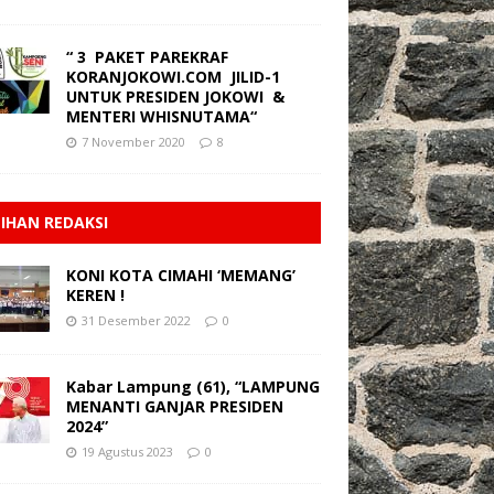
“ 3 PAKET PAREKRAF
KORANJOKOWI.COM JILID-1
UNTUK PRESIDEN JOKOWI &
MENTERI WHISNUTAMA“
7 November 2020
8
LIHAN REDAKSI
KONI KOTA CIMAHI ‘MEMANG’
KEREN !
31 Desember 2022
0
Kabar Lampung (61), “LAMPUNG
MENANTI GANJAR PRESIDEN
2024”
19 Agustus 2023
0