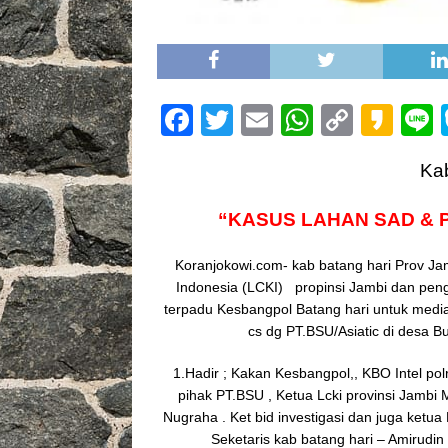
F
T
E
W
C
K
L
a
w
m
h
o
a
Kab
c
it
ai
at
p
k
e
te
l
s
y
a
“KASUS LAHAN SAD & 
b
r
A
Li
o
Koranjokowi.com- kab batang hari Prov J
o
p
n
Indonesia (LCKI) propinsi Jambi dan peng
o
p
k
terpadu Kesbangpol Batang hari untuk media
k
cs dg PT.BSU/Asiatic di desa Bu
1.Hadir ; Kakan Kesbangpol,, KBO Intel polre
pihak PT.BSU , Ketua Lcki provinsi Jambi M
Nugraha . Ket bid investigasi dan juga ketu
Seketaris kab batang hari – Amirudi