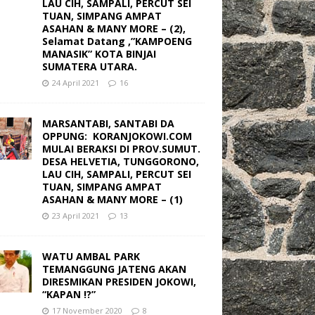
LAU CIH, SAMPALI, PERCUT SEI
TUAN, SIMPANG AMPAT
ASAHAN & MANY MORE – (2),
Selamat Datang ,”KAMPOENG
MANASIK” KOTA BINJAI
SUMATERA UTARA.
24 April 2021
16
MARSANTABI, SANTABI DA
OPPUNG: KORANJOKOWI.COM
MULAI BERAKSI DI PROV.SUMUT.
DESA HELVETIA, TUNGGORONO,
LAU CIH, SAMPALI, PERCUT SEI
TUAN, SIMPANG AMPAT
ASAHAN & MANY MORE – (1)
23 April 2021
13
WATU AMBAL PARK
TEMANGGUNG JATENG AKAN
DIRESMIKAN PRESIDEN JOKOWI,
“KAPAN !?”
17 November 2020
8