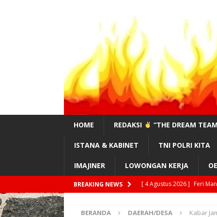
HOME
REDAKSI
“THE DREAM TEAM
ISTANA & KABINET
TNI POLRI KITA
IMAJINER
LOWONGAN KERJA
OE
[ 4 Agustus 2026 ]
Feri Ma
BREAKING NEWS
!?”
EDITORIAL
BERANDA
DAERAH/DESA
Kabar Ja
[ 3 Agustus 2026 ]
#Sahaba