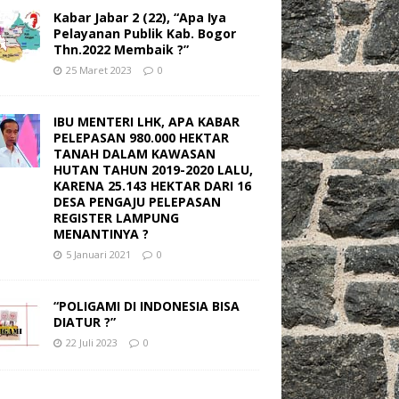
Kabar Jabar 2 (22), “Apa Iya
Pelayanan Publik Kab. Bogor
Thn.2022 Membaik ?”
25 Maret 2023
0
IBU MENTERI LHK, APA KABAR
PELEPASAN 980.000 HEKTAR
TANAH DALAM KAWASAN
HUTAN TAHUN 2019-2020 LALU,
KARENA 25.143 HEKTAR DARI 16
DESA PENGAJU PELEPASAN
REGISTER LAMPUNG
MENANTINYA ?
5 Januari 2021
0
“POLIGAMI DI INDONESIA BISA
DIATUR ?”
22 Juli 2023
0