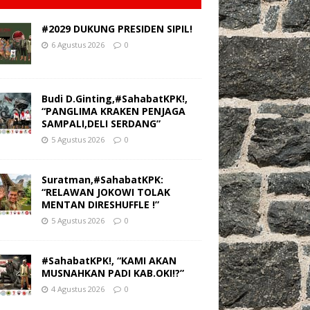
#2029 DUKUNG PRESIDEN SIPIL!
6 Agustus 2026
0
Budi D.Ginting,#SahabatKPK!,
“PANGLIMA KRAKEN PENJAGA
SAMPALI,DELI SERDANG”
5 Agustus 2026
0
Suratman,#SahabatKPK:
“RELAWAN JOKOWI TOLAK
MENTAN DIRESHUFFLE !”
5 Agustus 2026
0
#SahabatKPK!, “KAMI AKAN
MUSNAHKAN PADI KAB.OKI!?”
4 Agustus 2026
0