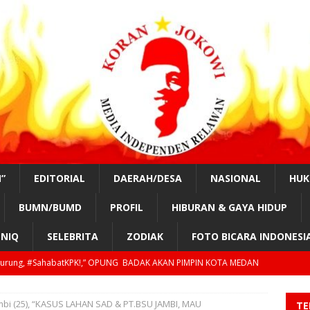
”
EDITORIAL
DAERAH/DESA
NASIONAL
HU
BUMN/BUMD
PROFIL
HIBURAN & GAYA HIDUP
NIQ
SELEBRITA
ZODIAK
FOTO BICARA INDONESI
nurung, #SahabatKPK!,” OPUNG BADAK AKAN PIMPIN KOTA MEDAN
mbi (25), “KASUS LAHAN SAD & PT.BSU JAMBI, MAU
TE
tKPK!, “TAHUN 2029, GILIRAN PRESIDEN SIPIL LAGI?”
EDUKASI