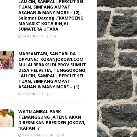
LAU CIH, SAMPALI, PERCUT SEI
TUAN, SIMPANG AMPAT
ASAHAN & MANY MORE – (2),
Selamat Datang ,”KAMPOENG
MANASIK” KOTA BINJAI
SUMATERA UTARA.
24 April 2021
16
MARSANTABI, SANTABI DA
OPPUNG: KORANJOKOWI.COM
MULAI BERAKSI DI PROV.SUMUT.
DESA HELVETIA, TUNGGORONO,
LAU CIH, SAMPALI, PERCUT SEI
TUAN, SIMPANG AMPAT
ASAHAN & MANY MORE – (1)
23 April 2021
13
WATU AMBAL PARK
TEMANGGUNG JATENG AKAN
DIRESMIKAN PRESIDEN JOKOWI,
“KAPAN !?”
17 November 2020
8