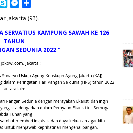
i
S
M
S
n
k
e
h
r Jakarta (93),
e
y
ss
ar
p
e
e
JA SERVATIUS KAMPUNG SAWAH KE 126
e
n
TAHUN
g
NGAN SEDUNIA 2022 “
e
jokowi.com, Jakarta :
r
s Sunaryo Uskup Agung Keuskupn Agung Jakarta (KAJ)
 dalam Peringatan Hari Pangan Se dunia (HPS) tahun 2022
antara lain:
Hari Pangan Sedunia dengan merayakan Ekaristi dan ingin
ng kita dengarkan dalam Perayaan Ekaristi ini. Semoga
abda Tuhan yang
 sambut memberi inspirasi dan daya kekuatan agar kita
at untuk menjawab keprihatinan mengenai pangan,