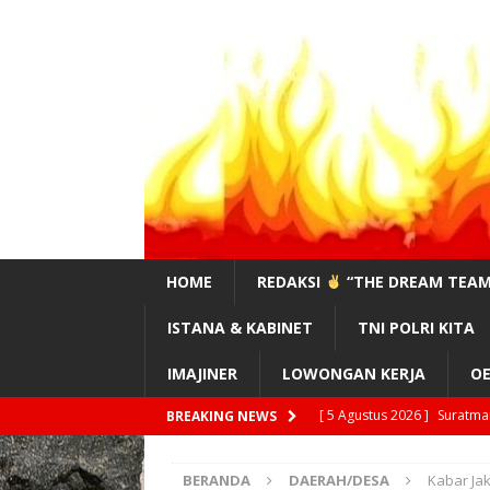
HOME
REDAKSI
“THE DREAM TEAM
ISTANA & KABINET
TNI POLRI KITA
IMAJINER
LOWONGAN KERJA
OE
[ 4 Agustus 2026 ]
#Sahaba
BREAKING NEWS
[ 4 Agustus 2026 ]
Feri Ma
BERANDA
DAERAH/DESA
Kabar Ja
!?”
EDITORIAL