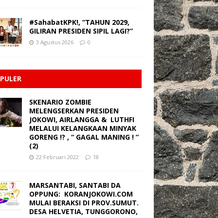
#SahabatKPK!, “TAHUN 2029,
GILIRAN PRESIDEN SIPIL LAGI?”
3 Agustus 2026
0
PULER
SKENARIO ZOMBIE
MELENGSERKAN PRESIDEN
JOKOWI, AIRLANGGA & LUTHFI
MELALUI KELANGKAAN MINYAK
GORENG !? , “ GAGAL MANING ! ”
(2)
22 Februari 2022
18
MARSANTABI, SANTABI DA
OPPUNG: KORANJOKOWI.COM
MULAI BERAKSI DI PROV.SUMUT.
DESA HELVETIA, TUNGGORONO,