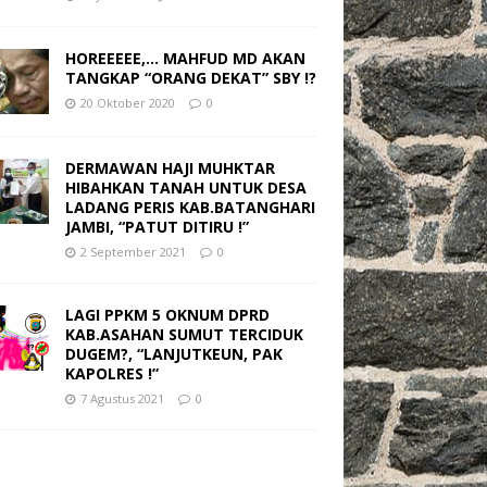
HOREEEEE,… MAHFUD MD AKAN
TANGKAP “ORANG DEKAT” SBY !?
20 Oktober 2020
0
DERMAWAN HAJI MUHKTAR
HIBAHKAN TANAH UNTUK DESA
LADANG PERIS KAB.BATANGHARI
JAMBI, “PATUT DITIRU !”
2 September 2021
0
LAGI PPKM 5 OKNUM DPRD
KAB.ASAHAN SUMUT TERCIDUK
DUGEM?, “LANJUTKEUN, PAK
KAPOLRES !”
7 Agustus 2021
0