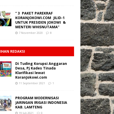
“ 3 PAKET PAREKRAF
KORANJOKOWI.COM JILID-1
UNTUK PRESIDEN JOKOWI &
MENTERI WHISNUTAMA“
7 November 2020
8
LIHAN REDAKSI
Di Tuding Korupsi Anggaran
Desa, Pj Kades Tinada
Klarifikasi lewat
KoranJokowi.com
11 September 2021
1
PROGRAM MODERNISASI
JARINGAN IRIGASI INDONESIA
KAB. LAMTENG
19 Juli 2021
0