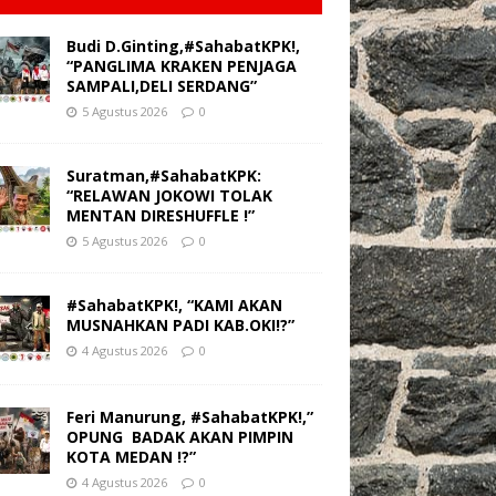
Budi D.Ginting,#SahabatKPK!,
“PANGLIMA KRAKEN PENJAGA
SAMPALI,DELI SERDANG”
5 Agustus 2026
0
Suratman,#SahabatKPK:
“RELAWAN JOKOWI TOLAK
MENTAN DIRESHUFFLE !”
5 Agustus 2026
0
#SahabatKPK!, “KAMI AKAN
MUSNAHKAN PADI KAB.OKI!?”
4 Agustus 2026
0
Feri Manurung, #SahabatKPK!,”
OPUNG BADAK AKAN PIMPIN
KOTA MEDAN !?”
4 Agustus 2026
0