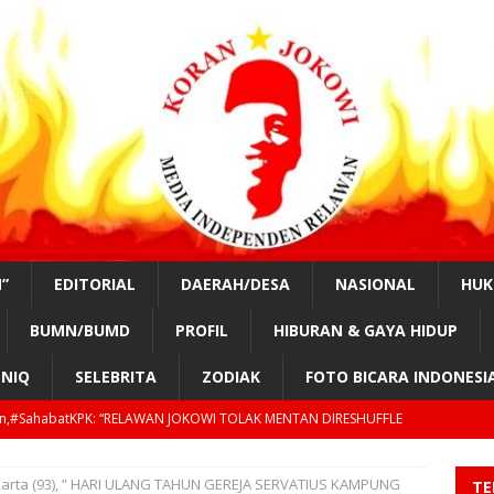
”
EDITORIAL
DAERAH/DESA
NASIONAL
HU
BUMN/BUMD
PROFIL
HIBURAN & GAYA HIDUP
NIQ
SELEBRITA
ZODIAK
FOTO BICARA INDONESI
tKPK!, “KAMI AKAN MUSNAHKAN PADI KAB.OKI!?”
DAERAH/DESA
nurung, #SahabatKPK!,” OPUNG BADAK AKAN PIMPIN KOTA MEDAN
karta (93), ” HARI ULANG TAHUN GEREJA SERVATIUS KAMPUNG
TE