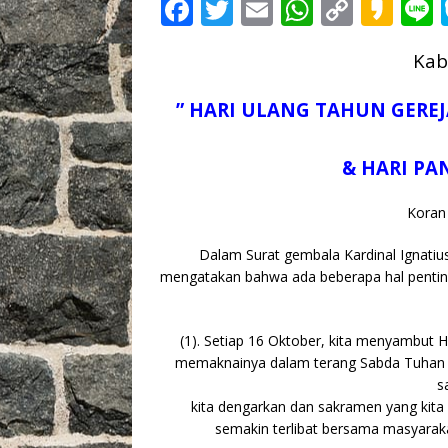
F
T
E
W
C
K
L
a
w
m
h
o
a
Kaba
c
it
ai
at
p
k
e
te
l
s
y
a
” HARI ULANG TAHUN GERE
b
r
A
Li
o
o
p
n
& HARI PA
o
p
k
Koran 
k
Dalam Surat gembala Kardinal Ignatiu
mengatakan bahwa ada beberapa hal penting
(1). Setiap 16 Oktober, kita menyambut 
memaknainya dalam terang Sabda Tuhan ya
s
kita dengarkan dan sakramen yang kita
semakin terlibat bersama masyarak