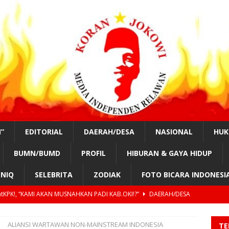
”
EDITORIAL
DAERAH/DESA
NASIONAL
HU
BUMN/BUMD
PROFIL
HIBURAN & GAYA HIDUP
NIQ
SELEBRITA
ZODIAK
FOTO BICARA INDONESI
tKPK!, “KAMI AKAN MUSNAHKAN PADI KAB.OKI!?”
DAERAH/DESA
nurung, #SahabatKPK!,” OPUNG BADAK AKAN PIMPIN KOTA MEDAN
ALIANSI WARTAWAN NON-MAINSTREAM INDONESIA
TE