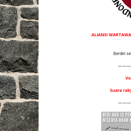
ALIANSI WARTAWA
Berdiri s
———
Vo
Suara rak
———