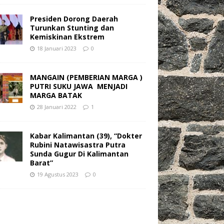
Presiden Dorong Daerah
Turunkan Stunting dan
Kemiskinan Ekstrem
18 Januari 2023
0
MANGAIN (PEMBERIAN MARGA )
PUTRI SUKU JAWA MENJADI
MARGA BATAK
28 Januari 2022
1
Kabar Kalimantan (39), “Dokter
Rubini Natawisastra Putra
Sunda Gugur Di Kalimantan
Barat”
19 Agustus 2023
0