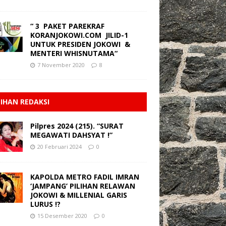
“ 3 PAKET PAREKRAF
KORANJOKOWI.COM JILID-1
UNTUK PRESIDEN JOKOWI &
MENTERI WHISNUTAMA“
7 November 2020
8
LIHAN REDAKSI
Pilpres 2024 (215). “SURAT
MEGAWATI DAHSYAT !”
20 Februari 2024
0
KAPOLDA METRO FADIL IMRAN
‘JAMPANG’ PILIHAN RELAWAN
JOKOWI & MILLENIAL GARIS
LURUS !?
15 Desember 2020
0