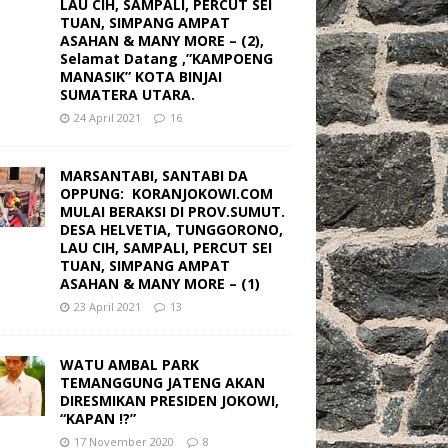
LAU CIH, SAMPALI, PERCUT SEI
TUAN, SIMPANG AMPAT
ASAHAN & MANY MORE – (2),
Selamat Datang ,”KAMPOENG
MANASIK” KOTA BINJAI
SUMATERA UTARA.
24 April 2021
16
MARSANTABI, SANTABI DA
OPPUNG: KORANJOKOWI.COM
MULAI BERAKSI DI PROV.SUMUT.
DESA HELVETIA, TUNGGORONO,
LAU CIH, SAMPALI, PERCUT SEI
TUAN, SIMPANG AMPAT
ASAHAN & MANY MORE – (1)
23 April 2021
13
WATU AMBAL PARK
TEMANGGUNG JATENG AKAN
DIRESMIKAN PRESIDEN JOKOWI,
“KAPAN !?”
17 November 2020
8