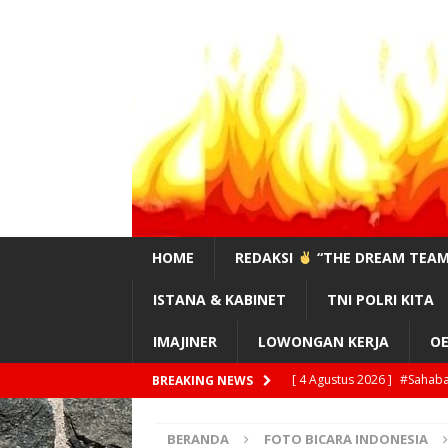
HOME
REDAKSI
“THE DREAM TEAM
ISTANA & KABINET
TNI POLRI KITA
IMAJINER
LOWONGAN KERJA
OE
[ 4 Agustus 2026 ]
#Sahaba
BREAKING NEWS
[ 4 Agustus 2026 ]
Feri Ma
!?”
EDITORIAL
BERANDA
FOTO BICARA INDONESIA