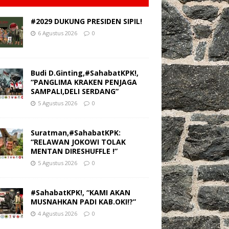
#2029 DUKUNG PRESIDEN SIPIL!
6 Agustus 2026
0
Budi D.Ginting,#SahabatKPK!,
“PANGLIMA KRAKEN PENJAGA
SAMPALI,DELI SERDANG”
5 Agustus 2026
0
Suratman,#SahabatKPK:
“RELAWAN JOKOWI TOLAK
MENTAN DIRESHUFFLE !”
5 Agustus 2026
0
#SahabatKPK!, “KAMI AKAN
MUSNAHKAN PADI KAB.OKI!?”
4 Agustus 2026
0