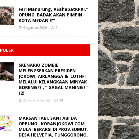
Feri Manurung, #SahabatKPK!,”
OPUNG BADAK AKAN PIMPIN
KOTA MEDAN !?”
4 Agustus 2026
0
PULER
SKENARIO ZOMBIE
MELENGSERKAN PRESIDEN
JOKOWI, AIRLANGGA & LUTHFI
MELALUI KELANGKAAN MINYAK
GORENG !? , “ GAGAL MANING ! ”
(2)
22 Februari 2022
18
MARSANTABI, SANTABI DA
OPPUNG: KORANJOKOWI.COM
MULAI BERAKSI DI PROV.SUMUT.
DESA HELVETIA, TUNGGORONO,