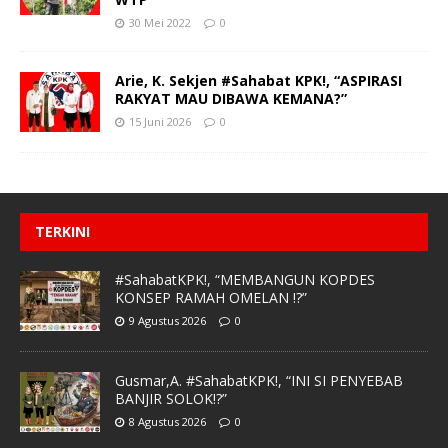
30 Mei 2022
0
Arie, K. Sekjen #Sahabat KPK!, “ASPIRASI
RAKYAT MAU DIBAWA KEMANA?”
15 Juni 2026
0
TERKINI
#SahabatKPK!, “MEMBANGUN KOPDES
KONSEP RAMAH OMELAN !?”
9 Agustus 2026
0
Gusmar,A. #SahabatKPK!, “INI SI PENYEBAB
BANJIR SOLOK!?”
8 Agustus 2026
0