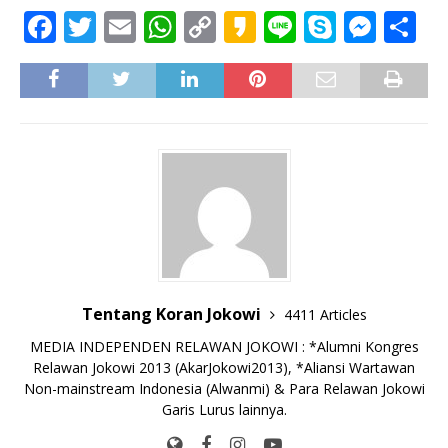
F
T
E
W
C
K
Li
S
M
S
a
w
m
h
o
a
n
k
e
h
c
it
ai
at
p
k
e
y
ss
ar
e
te
l
s
y
a
p
e
e
b
r
A
Li
o
e
n
o
p
n
g
o
p
k
e
k
r
Tentang Koran Jokowi
4411 Articles
MEDIA INDEPENDEN RELAWAN JOKOWI : *Alumni Kongres
Relawan Jokowi 2013 (AkarJokowi2013), *Aliansi Wartawan
Non-mainstream Indonesia (Alwanmi) & Para Relawan Jokowi
Garis Lurus lainnya.