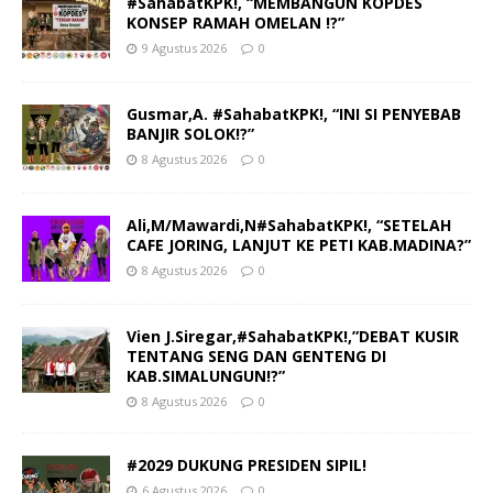
#SahabatKPK!, “MEMBANGUN KOPDES
KONSEP RAMAH OMELAN !?”
9 Agustus 2026
0
Gusmar,A. #SahabatKPK!, “INI SI PENYEBAB
BANJIR SOLOK!?”
8 Agustus 2026
0
Ali,M/Mawardi,N#SahabatKPK!, “SETELAH
CAFE JORING, LANJUT KE PETI KAB.MADINA?”
8 Agustus 2026
0
Vien J.Siregar,#SahabatKPK!,”DEBAT KUSIR
TENTANG SENG DAN GENTENG DI
KAB.SIMALUNGUN!?”
8 Agustus 2026
0
#2029 DUKUNG PRESIDEN SIPIL!
6 Agustus 2026
0