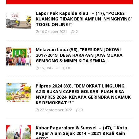
Lapor Pak Kapolda Riau ! – (17), “POLRES
KUANSING TIDAK BERI AMPUN ‘NYINGNYING’
TOGEL ONLINE !”
16 Oktober 2021
2
Melawan Lupa (58), “PRESIDEN JOKOWI
2017-2019, DESA HARAPAN JAYA MUARA
GEMBONG & MIMPI KITA SEMUA “
15 Juni 2022
0
Pilpres 2024 (83), “DEMOKRAT LINGLUNG,
AZIS BUKAN CAPRES GOLKAR. PUAN BISA
NYAPRES 2024. KENAPA GERINDRA NGAMUK
KE DEMOKRAT !?”
27 September 2022
0
Kabar Pagaralam & Sumsel – (47), ” Kota
Pagar Alam Sejak 2014 – 2021 8 Kali Raih
WTP”