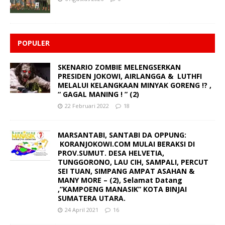
POPULER
SKENARIO ZOMBIE MELENGSERKAN
PRESIDEN JOKOWI, AIRLANGGA & LUTHFI
MELALUI KELANGKAAN MINYAK GORENG !? ,
“ GAGAL MANING ! ” (2)
22 Februari 2022
18
MARSANTABI, SANTABI DA OPPUNG:
KORANJOKOWI.COM MULAI BERAKSI DI
PROV.SUMUT. DESA HELVETIA,
TUNGGORONO, LAU CIH, SAMPALI, PERCUT
SEI TUAN, SIMPANG AMPAT ASAHAN &
MANY MORE – (2), Selamat Datang
,”KAMPOENG MANASIK” KOTA BINJAI
SUMATERA UTARA.
24 April 2021
16