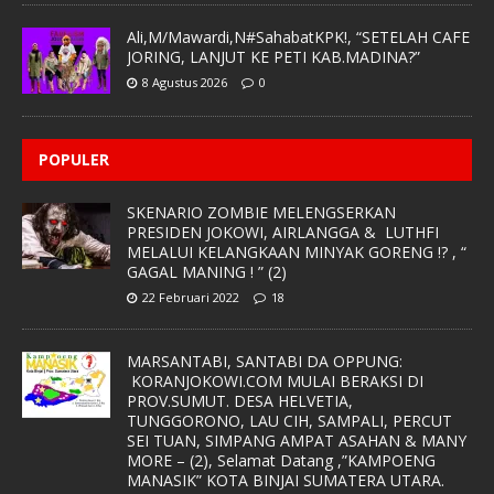
Ali,M/Mawardi,N#SahabatKPK!, “SETELAH CAFE
JORING, LANJUT KE PETI KAB.MADINA?”
8 Agustus 2026
0
POPULER
SKENARIO ZOMBIE MELENGSERKAN
PRESIDEN JOKOWI, AIRLANGGA & LUTHFI
MELALUI KELANGKAAN MINYAK GORENG !? , “
GAGAL MANING ! ” (2)
22 Februari 2022
18
MARSANTABI, SANTABI DA OPPUNG:
KORANJOKOWI.COM MULAI BERAKSI DI
PROV.SUMUT. DESA HELVETIA,
TUNGGORONO, LAU CIH, SAMPALI, PERCUT
SEI TUAN, SIMPANG AMPAT ASAHAN & MANY
MORE – (2), Selamat Datang ,”KAMPOENG
MANASIK” KOTA BINJAI SUMATERA UTARA.