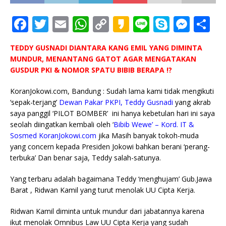
F
T
E
W
C
K
Li
S
M
S
a
w
m
h
o
a
n
k
e
h
TEDDY GUSNADI DIANTARA KANG EMIL YANG DIMINTA
c
it
ai
at
p
k
e
y
ss
ar
MUNDUR, MENANTANG GATOT AGAR MENGATAKAN
e
te
l
s
y
a
p
e
e
GUSDUR PKI & NOMOR SPATU BIBIB BERAPA !?
b
r
A
Li
o
e
n
KoranJokowi.com, Bandung : Sudah lama kami tidak mengikuti
o
p
n
g
‘sepak-terjang’
Dewan Pakar PKPI, Teddy Gusnadi
yang akrab
saya panggil ‘PILOT BOMBER’ ini hanya kebetulan hari ini saya
o
p
k
e
seolah diingatkan kembali oleh ‘
Bibib Wewe’ – Kord. IT &
k
r
Sosmed KoranJokowi.com
jika Masih banyak tokoh-muda
yang concern kepada Presiden Jokowi bahkan berani ‘perang-
terbuka’ Dan benar saja, Teddy salah-satunya.
Yang terbaru adalah bagaimana Teddy ‘menghujam’ Gub.Jawa
Barat , Ridwan Kamil yang turut menolak UU Cipta Kerja.
Ridwan Kamil diminta untuk mundur dari jabatannya karena
ikut menolak Omnibus Law UU Cipta Kerja yang sudah