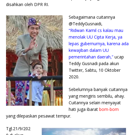
disahkan oleh DPR RI.
Sebagaimana cuitannya
@TeddyGusnaidi,
“Ridwan Kamil cs kalau mau
menolak UU Cipta Kerja, ya
lepas gubernurnya, karena ada
kewajiban dalam UU
pemerintahan daerah,”
ucap
Teddy Gusnadi pada akun
Twitter, Sabtu, 10 Oktober
2020.
Sebelumnya banyak cuitannya
yang mengiris sembilu, ahay.
Cuitannya selain menyayat
hati juga ibarat
bom-bom
yang dilepaskan pesawat tempur.
Tgl.21/9/202