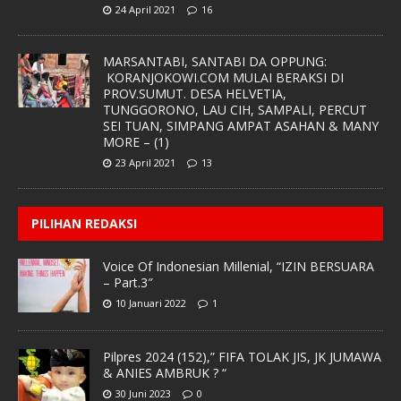
24 April 2021
16
MARSANTABI, SANTABI DA OPPUNG:
KORANJOKOWI.COM MULAI BERAKSI DI
PROV.SUMUT. DESA HELVETIA,
TUNGGORONO, LAU CIH, SAMPALI, PERCUT
SEI TUAN, SIMPANG AMPAT ASAHAN & MANY
MORE – (1)
23 April 2021
13
PILIHAN REDAKSI
Voice Of Indonesian Millenial, “IZIN BERSUARA
– Part.3″
10 Januari 2022
1
Pilpres 2024 (152),” FIFA TOLAK JIS, JK JUMAWA
& ANIES AMBRUK ? “
30 Juni 2023
0