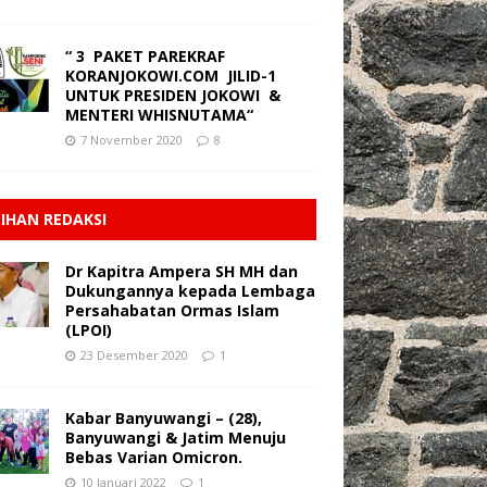
“ 3 PAKET PAREKRAF
KORANJOKOWI.COM JILID-1
UNTUK PRESIDEN JOKOWI &
MENTERI WHISNUTAMA“
7 November 2020
8
LIHAN REDAKSI
Dr Kapitra Ampera SH MH dan
Dukungannya kepada Lembaga
Persahabatan Ormas Islam
(LPOI)
23 Desember 2020
1
Kabar Banyuwangi – (28),
Banyuwangi & Jatim Menuju
Bebas Varian Omicron.
10 Januari 2022
1