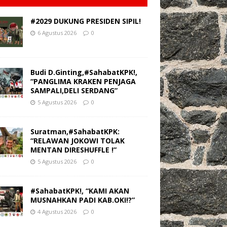
#2029 DUKUNG PRESIDEN SIPIL!
6 Agustus 2026
0
Budi D.Ginting,#SahabatKPK!,
“PANGLIMA KRAKEN PENJAGA
SAMPALI,DELI SERDANG”
5 Agustus 2026
0
Suratman,#SahabatKPK:
“RELAWAN JOKOWI TOLAK
MENTAN DIRESHUFFLE !”
5 Agustus 2026
0
#SahabatKPK!, “KAMI AKAN
MUSNAHKAN PADI KAB.OKI!?”
4 Agustus 2026
0