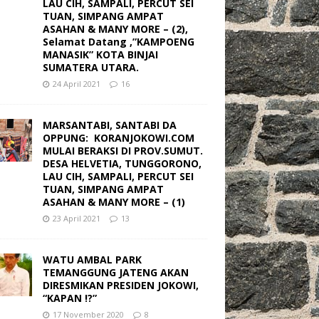
LAU CIH, SAMPALI, PERCUT SEI
TUAN, SIMPANG AMPAT
ASAHAN & MANY MORE – (2),
Selamat Datang ,”KAMPOENG
MANASIK” KOTA BINJAI
SUMATERA UTARA.
24 April 2021
16
MARSANTABI, SANTABI DA
OPPUNG: KORANJOKOWI.COM
MULAI BERAKSI DI PROV.SUMUT.
DESA HELVETIA, TUNGGORONO,
LAU CIH, SAMPALI, PERCUT SEI
TUAN, SIMPANG AMPAT
ASAHAN & MANY MORE – (1)
23 April 2021
13
WATU AMBAL PARK
TEMANGGUNG JATENG AKAN
DIRESMIKAN PRESIDEN JOKOWI,
“KAPAN !?”
17 November 2020
8