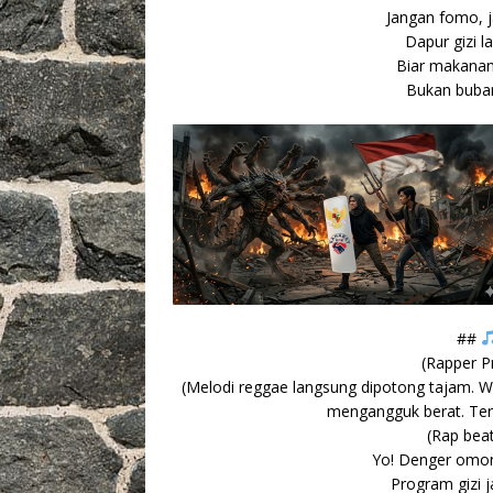
Jangan fomo, j
Dapur gizi l
Biar makanan 
Bukan bubar
##
(Rapper P
(Melodi reggae langsung dipotong tajam.
mengangguk berat. Tero
(Rap beat
Yo! Denger omon
Program gizi j