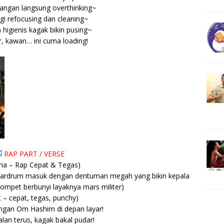
angan langsung overthinking~
agi refocusing dan cleaning~
higienis kagak bikin pusing~
, kawan… ini cuma loading!
RAP PART / VERSE
ria – Rap Cepat & Tegas)
 Wardrum masuk dengan dentuman megah yang bikin kepala
mpet berbunyi layaknya mars militer)
 – cepat, tegas, punchy)
gan Om Hashim di depan layar!
alan terus, kagak bakal pudar!