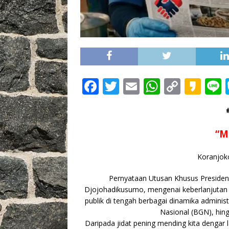
F
T
E
W
C
K
L
a
w
m
h
o
a
c
it
ai
at
p
k
e
te
l
s
y
a
“M
b
r
A
Li
o
Koranjok
o
p
n
o
Pernyataan Utusan Khusus Presiden 
p
k
Djojohadikusumo
, mengenai keberlanjuta
k
publik di tengah berbagai dinamika adminis
Nasional (BGN), hingg
Daripada jidat pening mending kita dengar l