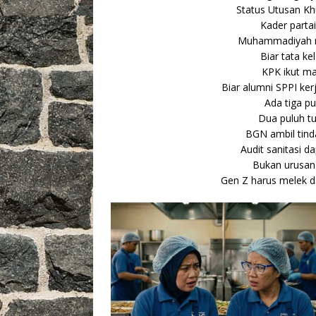
Status Utusan Kh
Kader partai
Muhammadiyah min
Biar tata kel
KPK ikut ma
Biar alumni SPPI ker
Ada tiga pu
Dua puluh tu
BGN ambil tind
Audit sanitasi d
Bukan urusan p
Gen Z harus melek d