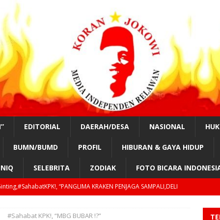
”
EDITORIAL
DAERAH/DESA
NASIONAL
HU
BUMN/BUMD
PROFIL
HIBURAN & GAYA HIDUP
NIQ
SELEBRITA
ZODIAK
FOTO BICARA INDONESI
n,#SahabatKPK: “RELAWAN JOKOWI TOLAK MENTAN DIRESHUFFLE
#Sahabat KPK!, “MBG BUBAR !?”
TE
tKPK!, “KAMI AKAN MUSNAHKAN PADI KAB.OKI!?”
DAERAH/DESA