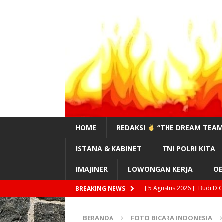
HOME
REDAKSI
“THE DREAM TEAM
ISTANA & KABINET
TNI POLRI KITA
IMAJINER
LOWONGAN KERJA
OE
[ 5 Agustus 2026 ]
Suratma
BREAKING NEWS
!”
DAERAH/DESA
BERANDA
FOTO BICARA INDONESIA
[ 4 Agustus 2026 ]
#Sahaba