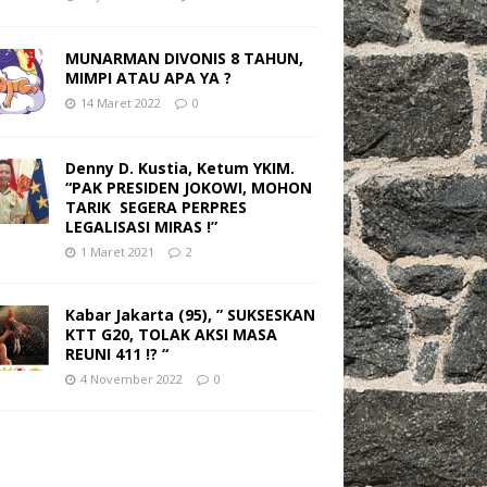
MUNARMAN DIVONIS 8 TAHUN,
MIMPI ATAU APA YA ?
14 Maret 2022
0
Denny D. Kustia, Ketum YKIM.
“PAK PRESIDEN JOKOWI, MOHON
TARIK SEGERA PERPRES
LEGALISASI MIRAS !”
1 Maret 2021
2
Kabar Jakarta (95), ” SUKSESKAN
KTT G20, TOLAK AKSI MASA
REUNI 411 !? “
4 November 2022
0