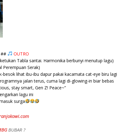
##
OUTRO
etukan Tabla santai. Harmonika berbunyi menutup lagu)
al Perempuan Serak)
besok lihat ibu-ibu dapur pakai kacamata cat-eye biru lagi
rogramnya jalan terus, cuma lagi di-glowing-in biar bebas
itious, stay smart, Gen Z! Peace~”
engarkan lagu ini
 masuk surga
ranjokowi.com
MBG
BUBAR ?