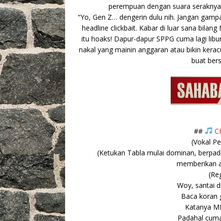
perempuan dengan suara seraknya m
“Yo, Gen Z… dengerin dulu nih. Jangan gamp
headline clickbait. Kabar di luar sana bil
itu hoaks! Dapur-dapur SPPG cuma lagi libur
nakal yang mainin anggaran atau bikin kerac
buat bers
##
CH
(Vokal P
(Ketukan Tabla mulai dominan, berpad
memberikan ak
(Re
Woy, santai d
Baca koran 
Katanya M
Padahal cuma