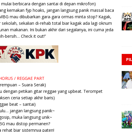
ulai berbicara dengan santai di depan mikrofon)
ang kemakan fyp hoaks, jangan langsung panik massal baca
ang MBG mau dibubarkan gara-gara ormas minta stop? Kagak,
 sekolah, sekalian di-rehab total biar kagak ada lagi oknum
unan makanan. Ini bukan akhir dari segalanya, ini cuma jeda
ih-bersih… Check it out!”
PI
ORUS / REGGAE PART
erempuan – Suara Serak)
u dengan petikan gitar reggae yang upbeat. Terompet
sen ceria setiap akhir baris)
ggae beat – santai)
ulu… jangan langsung panik~
gosip, muka langsung unik~
BG mau distop permanen?
 rehat biar sistemnya paten!