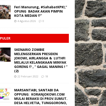
Feri Manurung, #SahabatKPK!,”
OPUNG BADAK AKAN PIMPIN
KOTA MEDAN !?”
4 Agustus 2026
0
PULER
SKENARIO ZOMBIE
MELENGSERKAN PRESIDEN
JOKOWI, AIRLANGGA & LUTHFI
MELALUI KELANGKAAN MINYAK
GORENG !? , “ GAGAL MANING ! ”
(2)
22 Februari 2022
18
MARSANTABI, SANTABI DA
OPPUNG: KORANJOKOWI.COM
MULAI BERAKSI DI PROV.SUMUT.
DESA HELVETIA, TUNGGORONO,