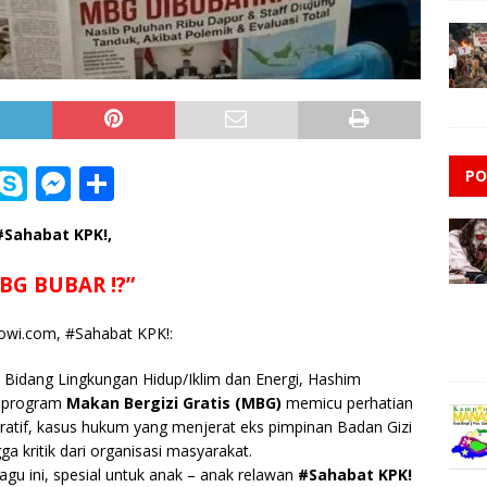
i
S
M
S
PO
n
k
e
h
#Sahabat KPK!,
e
y
ss
ar
p
e
e
BG BUBAR !?”
e
n
owi.com, #Sahabat KPK!:
g
Bidang Lingkungan Hidup/Iklim dan Energi,
e
Hashim
n program
Makan Bergizi Gratis (MBG)
memicu perhatian
r
tratif, kasus hukum yang menjerat eks pimpinan Badan Gizi
a kritik dari organisasi masyarakat.
agu ini, spesial untuk anak – anak relawan
#Sahabat KPK!