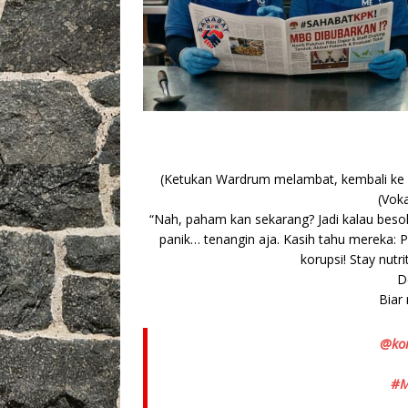
(Ketukan Wardrum melambat, kembali ke k
(Vok
“Nah, paham kan sekarang? Jadi kalau besok-
panik… tenangin aja. Kasih tahu mereka: P
korupsi! Stay nutr
D
Biar
@ko
#