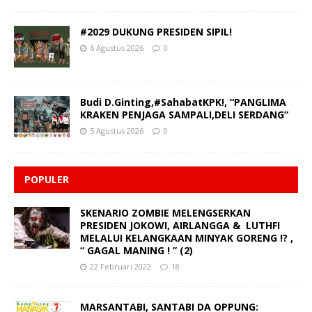
#2029 DUKUNG PRESIDEN SIPIL!
6 Agustus 2026
0
Budi D.Ginting,#SahabatKPK!, “PANGLIMA
KRAKEN PENJAGA SAMPALI,DELI SERDANG”
5 Agustus 2026
0
POPULER
SKENARIO ZOMBIE MELENGSERKAN
PRESIDEN JOKOWI, AIRLANGGA & LUTHFI
MELALUI KELANGKAAN MINYAK GORENG !? ,
“ GAGAL MANING ! ” (2)
22 Februari 2022
18
MARSANTABI, SANTABI DA OPPUNG: