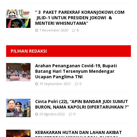
“ 3 PAKET PAREKRAF KORANJOKOWI.COM
JILID-1 UNTUK PRESIDEN JOKOWI &
MENTERI WHISNUTAMA“
7 November 2020
8
PILIHAN REDAKSI
Arahan Penanganan Covid-19, Bupati
Batang Hari Tersenyum Mendengar
Ucapan Panglima TNI
19 September 2021
0
Cinta Polri (22), “APIN BANDAR JUDI SUMUT
BURON, NAMA KAPOLRI DIPERTARUHKAN ?”
25 Agustus 2022
0
KEBAKARAN HUTAN DAN LAHAN AKIBAT