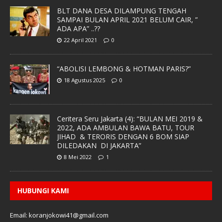
BLT DANA DESA DILAMPUNG TENGAH
SAMPAI BULAN APRIL 2021 BELUM CAIR, ”
ADA APA” ..??
22 April 2021
0
“ABOLISI LEMBONG & HOTMAN PARIS?”
18 Agustus 2025
0
Ceritera Seru Jakarta (4): “BULAN MEI 2019 &
2022, ADA AMBULAN BAWA BATU, TOUR
JIHAD & TERORIS DENGAN 6 BOM SIAP
DILEDAKAN DI JAKARTA”
8 Mei 2022
1
HUBUNGI KAMI
Email: koranjokowi41@gmail.com