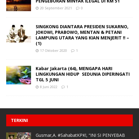
PENGEBORAN MINYAK ILEGAL DI KM 51
20 September 2021
0
SINGKONG DIANTARA PRESIDEN SUKARNO,
JOKOWI, PRABOWO, MENTAN & PETANI
LAMPUNG UTARA YANG KIAN MENJERIT !! –
(1)
17 Oktober 2020
1
Kabar Jakarta (64), MENGAPA HARI
LINGKUNGAN HIDUP SEDUNIA DIPERINGATI
TGL 5 JUNI
8 Juni 2022
1
TERKINI
Gusmar,A. #SahabatKPK!, “INI SI PENYEBAB