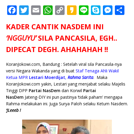
F
T
E
W
C
K
Li
S
M
S
a
w
m
h
o
a
n
k
e
h
KADER CANTIK NASDEM INI
c
it
ai
at
p
k
e
y
ss
ar
e
te
l
s
y
a
p
e
e
‘NGGUYU’
SILA PANCASILA, EGH..
b
r
A
Li
o
e
n
DIPECAT DEGH. AHAHAHAH !!
o
p
n
g
o
p
k
e
KoranJokowi.com, Bandung : Setelah viral sila Pancasila-nya
versi Negara Wakanda yang di buat
Staf Tenaga Ahli Wakil
k
r
Ketua MPR
Lestari Moerdijat
,
Rahma Sarita
. Maka
KoranJokowi.com yakin, Lestari yang menjabat selaku Majelis
Tinggi DPP
Partai NasDem
dan Korwil
Partai
NasDem
Jateng-DIY ini pun pastinya ‘tidak paham’ mengapa
Rahma melakukan ini. Juga Surya Paloh selaku Ketum Nasdem.
‘JLeeeb !