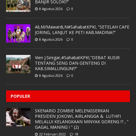
BANJIR SOLOK!?”
8 Agustus 2026
0
Ali,M/Mawardi,N#SahabatKPK!, “SETELAH CAFE
JORING, LANJUT KE PETI KAB.MADINA?”
8 Agustus 2026
0
Vien J.Siregar,#SahabatKPK!,”DEBAT KUSIR
TENTANG SENG DAN GENTENG DI
KAB.SIMALUNGUN!?”
8 Agustus 2026
0
POPULER
SKENARIO ZOMBIE MELENGSERKAN
PRESIDEN JOKOWI, AIRLANGGA & LUTHFI
MELALUI KELANGKAAN MINYAK GORENG !? , “
GAGAL MANING ! ” (2)
22 Februari 2022
18