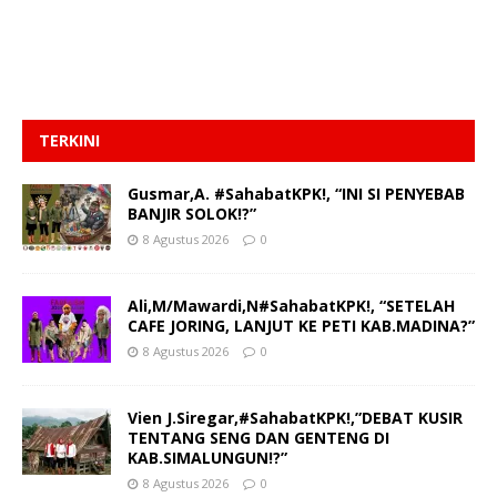
TERKINI
Gusmar,A. #SahabatKPK!, “INI SI PENYEBAB
BANJIR SOLOK!?”
8 Agustus 2026
0
Ali,M/Mawardi,N#SahabatKPK!, “SETELAH
CAFE JORING, LANJUT KE PETI KAB.MADINA?”
8 Agustus 2026
0
Vien J.Siregar,#SahabatKPK!,”DEBAT KUSIR
TENTANG SENG DAN GENTENG DI
KAB.SIMALUNGUN!?”
8 Agustus 2026
0