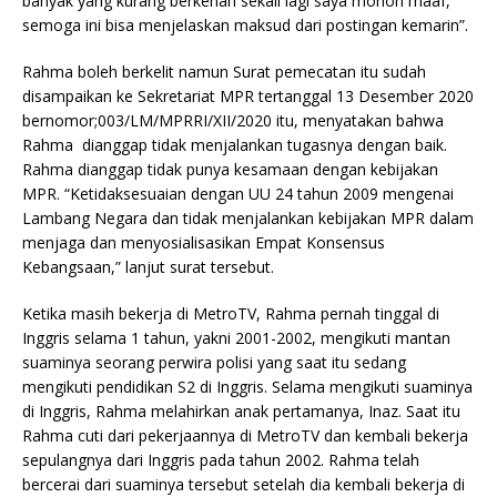
banyak yang kurang berkenan sekali lagi saya mohon maaf,
semoga ini bisa menjelaskan maksud dari postingan kemarin”.
Rahma boleh berkelit namun Surat pemecatan itu sudah
disampaikan ke Sekretariat MPR tertanggal 13 Desember 2020
bernomor;003/LM/MPRRI/XII/2020 itu, menyatakan bahwa
Rahma dianggap tidak menjalankan tugasnya dengan baik.
Rahma dianggap tidak punya kesamaan dengan kebijakan
MPR. “Ketidaksesuaian dengan UU 24 tahun 2009 mengenai
Lambang Negara dan tidak menjalankan kebijakan MPR dalam
menjaga dan menyosialisasikan Empat Konsensus
Kebangsaan,” lanjut surat tersebut.
Ketika masih bekerja di MetroTV, Rahma pernah tinggal di
Inggris selama 1 tahun, yakni 2001-2002, mengikuti mantan
suaminya seorang perwira polisi yang saat itu sedang
mengikuti pendidikan S2 di Inggris. Selama mengikuti suaminya
di Inggris, Rahma melahirkan anak pertamanya, Inaz. Saat itu
Rahma cuti dari pekerjaannya di MetroTV dan kembali bekerja
sepulangnya dari Inggris pada tahun 2002. Rahma telah
bercerai dari suaminya tersebut setelah dia kembali bekerja di