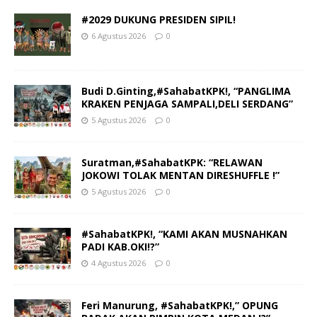
#2029 DUKUNG PRESIDEN SIPIL!
6 Agustus 2026
0
Budi D.Ginting,#SahabatKPK!, “PANGLIMA
KRAKEN PENJAGA SAMPALI,DELI SERDANG”
5 Agustus 2026
0
Suratman,#SahabatKPK: “RELAWAN
JOKOWI TOLAK MENTAN DIRESHUFFLE !”
5 Agustus 2026
0
#SahabatKPK!, “KAMI AKAN MUSNAHKAN
PADI KAB.OKI!?”
4 Agustus 2026
0
Feri Manurung, #SahabatKPK!,” OPUNG