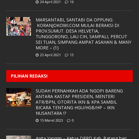
24 April 2021
16
MARSANTABI, SANTABI DA OPPUNG:
KORANJOKOWI.COM MULAI BERAKSI DI
PROV.SUMUT. DESA HELVETIA,
TUNGGORONO, LAU CIH, SAMPALI, PERCUT
SEI TUAN, SIMPANG AMPAT ASAHAN & MANY
MORE – (1)
23 April 2021
13
PILIHAN REDAKSI
SUDAH PERNAHKAH ADA ‘NGOPI BARENG
ANTARA KASTAF PRESIDEN, MENTERI
ATR/BPN, OTORITA IKN & KPA SAMBIL
BICARA TENTANG HGU/HGB/HP – IKN
NUSANTARA !?
15 Maret 2023
0
Anita Yasmin – Ketua DPRD Kab. Batang hari