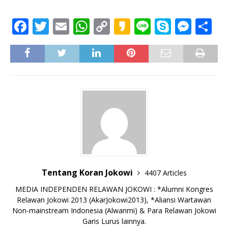
F
T
E
W
C
K
Li
S
M
S
a
w
m
h
o
a
n
k
e
h
c
it
ai
at
p
k
e
y
ss
ar
e
te
l
s
y
a
p
e
e
b
r
A
Li
o
e
n
o
p
n
g
o
p
k
e
k
r
Tentang Koran Jokowi
4407 Articles
MEDIA INDEPENDEN RELAWAN JOKOWI : *Alumni Kongres
Relawan Jokowi 2013 (AkarJokowi2013), *Aliansi Wartawan
Non-mainstream Indonesia (Alwanmi) & Para Relawan Jokowi
Garis Lurus lainnya.