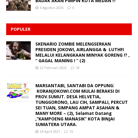
BADAK AKAN PIMPIN KOTA MEDAN !?”
4 Agustus 2026
0
POPULER
SKENARIO ZOMBIE MELENGSERKAN
PRESIDEN JOKOWI, AIRLANGGA & LUTHFI
MELALUI KELANGKAAN MINYAK GORENG !? ,
“ GAGAL MANING ! ” (2)
22 Februari 2022
18
MARSANTABI, SANTABI DA OPPUNG:
KORANJOKOWI.COM MULAI BERAKSI DI
PROV.SUMUT. DESA HELVETIA,
TUNGGORONO, LAU CIH, SAMPALI, PERCUT
SEI TUAN, SIMPANG AMPAT ASAHAN &
MANY MORE – (2), Selamat Datang
,”KAMPOENG MANASIK” KOTA BINJAI
SUMATERA UTARA.
24 April 2021
16