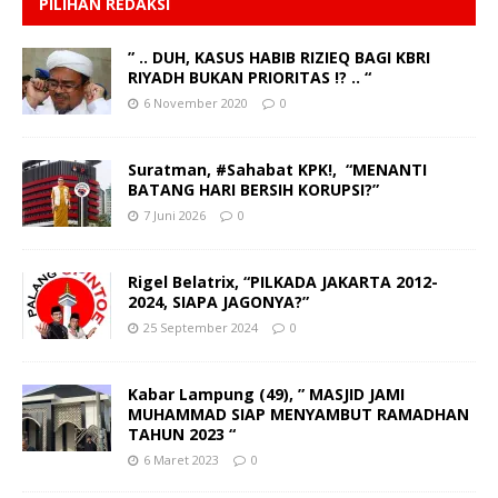
PILIHAN REDAKSI
” .. DUH, KASUS HABIB RIZIEQ BAGI KBRI
RIYADH BUKAN PRIORITAS !? .. “
6 November 2020
0
Suratman, #Sahabat KPK!, “MENANTI
BATANG HARI BERSIH KORUPSI?”
7 Juni 2026
0
Rigel Belatrix, “PILKADA JAKARTA 2012-
2024, SIAPA JAGONYA?”
25 September 2024
0
Kabar Lampung (49), ” MASJID JAMI
MUHAMMAD SIAP MENYAMBUT RAMADHAN
TAHUN 2023 “
6 Maret 2023
0