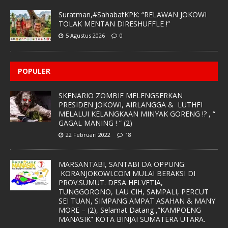
Suratman,#SahabatKPK: “RELAWAN JOKOWI
TOLAK MENTAN DIRESHUFFLE !”
5 Agustus 2026
0
POPULER
SKENARIO ZOMBIE MELENGSERKAN
PRESIDEN JOKOWI, AIRLANGGA & LUTHFI
MELALUI KELANGKAAN MINYAK GORENG !? , “
GAGAL MANING ! ” (2)
22 Februari 2022
18
MARSANTABI, SANTABI DA OPPUNG:
KORANJOKOWI.COM MULAI BERAKSI DI
PROV.SUMUT. DESA HELVETIA,
TUNGGORONO, LAU CIH, SAMPALI, PERCUT
SEI TUAN, SIMPANG AMPAT ASAHAN & MANY
MORE – (2), Selamat Datang ,”KAMPOENG
MANASIK” KOTA BINJAI SUMATERA UTARA.