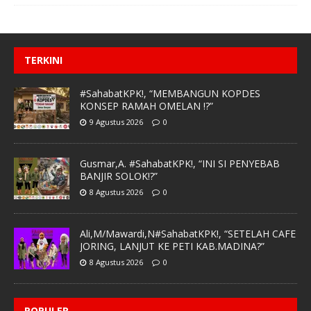
TERKINI
#SahabatKPK!, “MEMBANGUN KOPDES
KONSEP RAMAH OMELAN !?”
9 Agustus 2026
0
Gusmar,A. #SahabatKPK!, “INI SI PENYEBAB
BANJIR SOLOK!?”
8 Agustus 2026
0
Ali,M/Mawardi,N#SahabatKPK!, “SETELAH CAFE
JORING, LANJUT KE PETI KAB.MADINA?”
8 Agustus 2026
0
POPULER