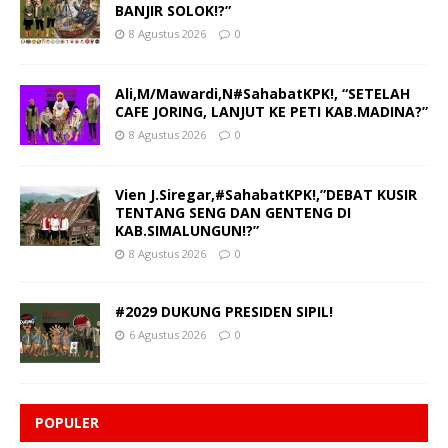
BANJIR SOLOK!?”
8 Agustus 2026
0
Ali,M/Mawardi,N#SahabatKPK!, “SETELAH
CAFE JORING, LANJUT KE PETI KAB.MADINA?”
8 Agustus 2026
0
Vien J.Siregar,#SahabatKPK!,”DEBAT KUSIR
TENTANG SENG DAN GENTENG DI
KAB.SIMALUNGUN!?”
8 Agustus 2026
0
#2029 DUKUNG PRESIDEN SIPIL!
6 Agustus 2026
0
POPULER