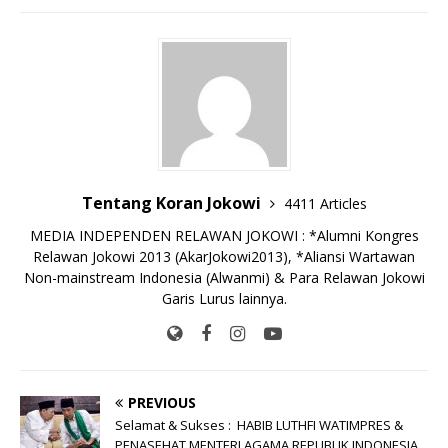
e
te
l
s
y
a
p
e
e
b
r
A
Li
o
e
n
o
p
n
g
o
p
k
e
k
r
Tentang Koran Jokowi
4411 Articles
MEDIA INDEPENDEN RELAWAN JOKOWI : *Alumni Kongres
Relawan Jokowi 2013 (AkarJokowi2013), *Aliansi Wartawan
Non-mainstream Indonesia (Alwanmi) & Para Relawan Jokowi
Garis Lurus lainnya.
PREVIOUS
Selamat & Sukses : HABIB LUTHFI WATIMPRES &
PENASEHAT MENTERI AGAMA REPUBLIK INDONESIA