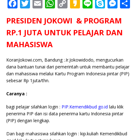
F
T
E
W
C
K
Li
S
M
S
a
w
m
h
o
a
n
k
e
h
PRESIDEN JOKOWI & PROGRAM
c
it
ai
at
p
k
e
y
ss
ar
e
te
l
s
y
a
p
e
e
RP.1 JUTA UNTUK PELAJAR DAN
b
r
A
Li
o
e
n
MAHASISWA
o
p
n
g
o
p
k
e
KoranJokowi.com, Bandung :.Ir.Jokowidodo, mengucurkan
dana bantuan tunai dari pemerintah untuk membantu pelajar
k
r
dan mahasiswa melalui Kartu Program Indonesia pintar (PIP)
sebesar Rp 1juta/thn.
Caranya :
bagi pelajar silahkan login :
PIP.Kemendikbud go.id
lalu klik
penerima PIP dan isi data penerima kartu Indonesia pintar
(PIP) dengan lengkap.
Dan bagi mahasiswa silahkan login : kip.kuliah Kemendikbud