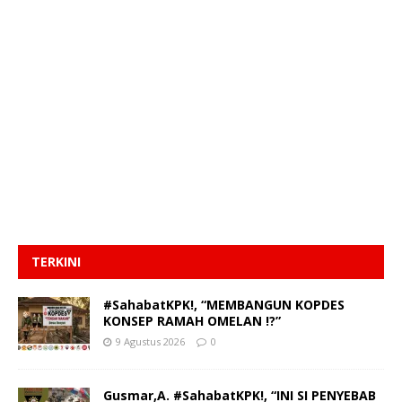
TERKINI
#SahabatKPK!, “MEMBANGUN KOPDES
KONSEP RAMAH OMELAN !?”
9 Agustus 2026
0
Gusmar,A. #SahabatKPK!, “INI SI PENYEBAB