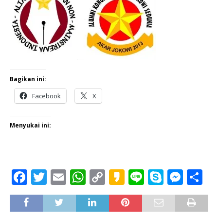
Bagikan ini:
Facebook
X
Menyukai ini:
F
T
E
W
C
K
Li
S
M
S
a
w
m
h
o
a
n
k
e
h
c
it
ai
at
p
k
e
y
ss
ar