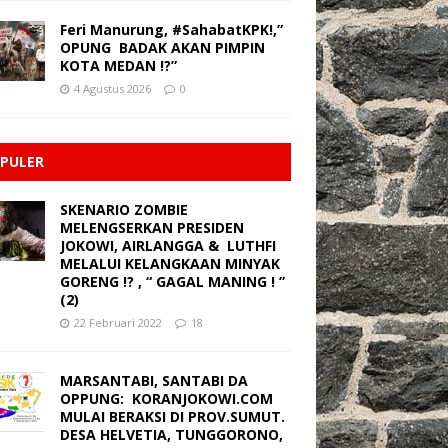
Feri Manurung, #SahabatKPK!,”
OPUNG BADAK AKAN PIMPIN
KOTA MEDAN !?”
4 Agustus 2026
0
PULER
SKENARIO ZOMBIE
MELENGSERKAN PRESIDEN
JOKOWI, AIRLANGGA & LUTHFI
MELALUI KELANGKAAN MINYAK
GORENG !? , “ GAGAL MANING ! ”
(2)
22 Februari 2022
18
MARSANTABI, SANTABI DA
OPPUNG: KORANJOKOWI.COM
MULAI BERAKSI DI PROV.SUMUT.
DESA HELVETIA, TUNGGORONO,