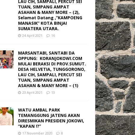
LAU CIH, SAMPALI, PERCUT SEI
TUAN, SIMPANG AMPAT
ASAHAN & MANY MORE – (2),
Selamat Datang ,”KAMPOENG
MANASIK” KOTA BINJAI
SUMATERA UTARA.
24 April 2021
16
MARSANTABI, SANTABI DA
OPPUNG: KORANJOKOWI.COM
MULAI BERAKSI DI PROV.SUMUT.
DESA HELVETIA, TUNGGORONO,
LAU CIH, SAMPALI, PERCUT SEI
TUAN, SIMPANG AMPAT
ASAHAN & MANY MORE – (1)
23 April 2021
13
WATU AMBAL PARK
TEMANGGUNG JATENG AKAN
DIRESMIKAN PRESIDEN JOKOWI,
“KAPAN !?”
17 November 2020
8