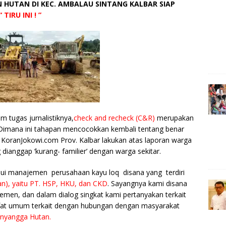
 HUTAN DI KEC. AMBALAU SINTANG KALBAR SIAP
e
y
ss
ar
“ TIRU INI ! ”
p
e
e
e
n
g
e
r
m tugas jurnalistiknya,
check and recheck (C&R)
merupakan
 Dimana ini tahapan mencocokkan kembali tentang benar
 KoranJokowi.com Prov. Kalbar lakukan atas laporan warga
dianggap ‘kurang- familier’ dengan warga sekitar.
mui manajemen perusahaan kayu loq disana yang terdiri
), yaitu PT. HSP, HKU, dan CKD
. Sayangnya kami disana
emen, dan dalam dialog singkat kami pertanyakan terkait
ifat umum terkait dengan hubungan dengan masyarakat
nyangga Hutan.