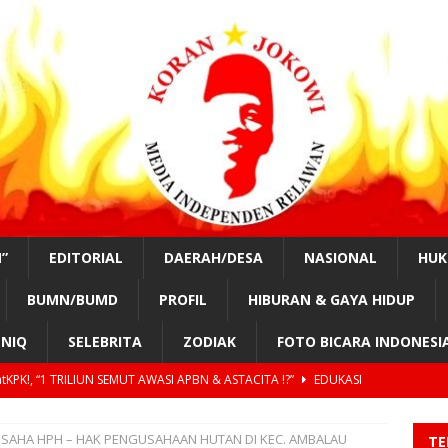
”
EDITORIAL
DAERAH/DESA
NASIONAL
HU
BUMN/BUMD
PROFIL
HIBURAN & GAYA HIDUP
NIQ
SELEBRITA
ZODIAK
FOTO BICARA INDONESI
tKPK!, “1 TRILIUN SEMUT AWASI APBN & ASTACITA !?”
EDUKASI
n Parta Adi, Bali #SahabatKPK! “TERIMAKASIH BUPATI BANGLI,
USAHA HPH – HAK PENGUSAHAAN HUTAN DI KEC. AMBALAU
TE