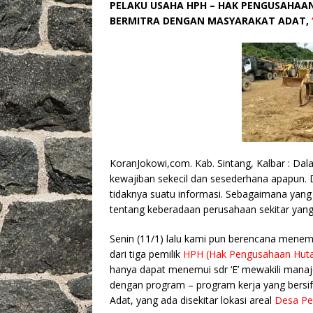
PELAKU USAHA HPH – HAK PENGUSAHAAN
c
it
ai
at
p
k
BERMITRA DENGAN MASYARAKAT ADAT,
e
te
l
s
y
a
b
r
A
Li
o
o
p
n
o
p
k
k
KoranJokowi,com. Kab. Sintang, Kalbar : Dala
kewajiban sekecil dan sesederhana apapun.
tidaknya suatu informasi. Sebagaimana yang
tentang keberadaan perusahaan sekitar yang 
Senin (11/1) lalu kami pun berencana mene
dari tiga pemilik
HPH (Hak Pengusahaan Hutan
hanya dapat menemui sdr ‘E’ mewakili manaj
dengan program – program kerja yang bers
Adat, yang ada disekitar lokasi areal
Desa Pe