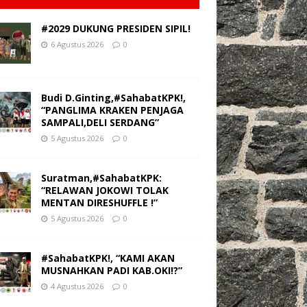
#2029 DUKUNG PRESIDEN SIPIL!
6 Agustus 2026
0
Budi D.Ginting,#SahabatKPK!,
“PANGLIMA KRAKEN PENJAGA
SAMPALI,DELI SERDANG”
5 Agustus 2026
0
Suratman,#SahabatKPK:
“RELAWAN JOKOWI TOLAK
MENTAN DIRESHUFFLE !”
5 Agustus 2026
0
#SahabatKPK!, “KAMI AKAN
MUSNAHKAN PADI KAB.OKI!?”
4 Agustus 2026
0