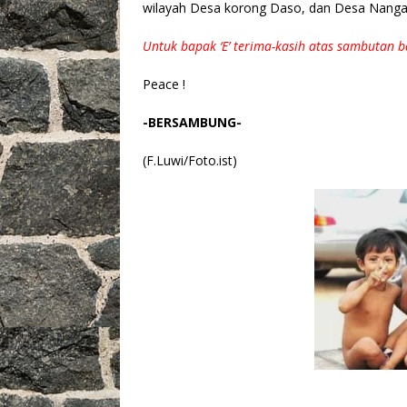
wilayah Desa korong Daso, dan Desa Nanga
Untuk bapak ‘E’ terima-kasih atas sambutan 
Peace !
-BERSAMBUNG-
(F.Luwi/Foto.ist)