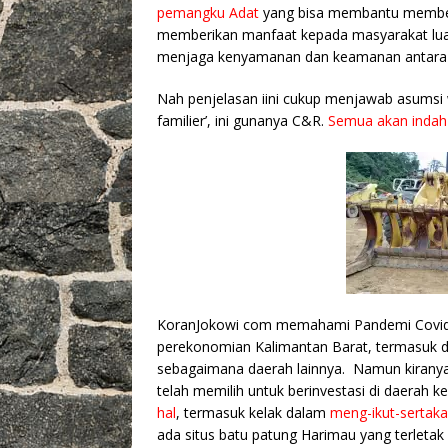
pemangku Adat
yang bisa membantu memberi
memberikan manfaat kepada masyarakat lua
menjaga kenyamanan dan keamanan antara 
Nah penjelasan iini cukup menjawab asumsi 
familier’, ini gunanya C&R.
Semua akan indah
KoranJokowi com memahami Pandemi Covid-1
perekonomian Kalimantan Barat, termasuk d
sebagaimana daerah lainnya. Namun kiranya s
telah memilih untuk berinvestasi di daerah
hal
, termasuk kelak dalam
meng-ikut-sertaka
ada situs batu patung Harimau yang terletak d