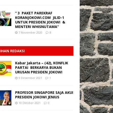
“ 3 PAKET PAREKRAF
KORANJOKOWI.COM JILID-1
UNTUK PRESIDEN JOKOWI &
MENTERI WHISNUTAMA“
7 November 2020
8
LIHAN REDAKSI
Kabar Jakarta – (42), KONFLIK
PARTAI BERKARYA BUKAN
URUSAN PRESIDEN JOKOWI
9 Desember 2021
1
PROFESOR SINGAPORE SAJA AKUI
PRESIDEN JOKOWI JENIUS
10 Oktober 2021
0