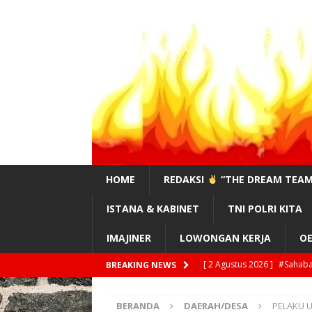
HOME
REDAKSI
“THE DREAM TEAM
ISTANA & KABINET
TNI POLRI KITA
IMAJINER
LOWONGAN KERJA
OE
[ 2 Agustus 2026 ]
#Sahaba
BREAKING NEWS
[ 2 Agustus 2026 ]
I Nyoma
BERANDA
DAERAH/DESA
PELAKU 
BALI”
DAERAH/DESA