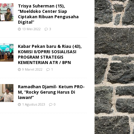
Trisya Suherman (15),
“Moeldoko Center Siap
Ciptakan Ribuan Pengusaha
Digital”
13 Mei 2022
3
Kabar Pekan baru & Riau (43),
KOMISI II/DPRRI SOSIALISASI
PROGRAM STRATEGIS
KEMENTERIAN ATR / BPN
9 Maret 2022
1
Ramadhan Djamil- Ketum PRO-
M, “Rocky Gerung Harus Di
lawan!”
1 Agustus 2023
0