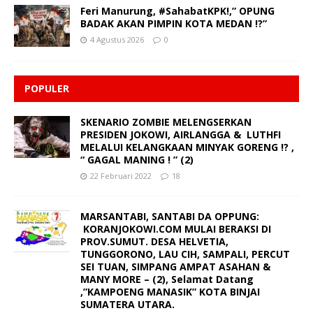
Feri Manurung, #SahabatKPK!,” OPUNG
BADAK AKAN PIMPIN KOTA MEDAN !?”
4 Agustus 2026
0
POPULER
SKENARIO ZOMBIE MELENGSERKAN
PRESIDEN JOKOWI, AIRLANGGA & LUTHFI
MELALUI KELANGKAAN MINYAK GORENG !? ,
“ GAGAL MANING ! ” (2)
22 Februari 2022
18
MARSANTABI, SANTABI DA OPPUNG:
KORANJOKOWI.COM MULAI BERAKSI DI
PROV.SUMUT. DESA HELVETIA,
TUNGGORONO, LAU CIH, SAMPALI, PERCUT
SEI TUAN, SIMPANG AMPAT ASAHAN &
MANY MORE – (2), Selamat Datang
,”KAMPOENG MANASIK” KOTA BINJAI
SUMATERA UTARA.