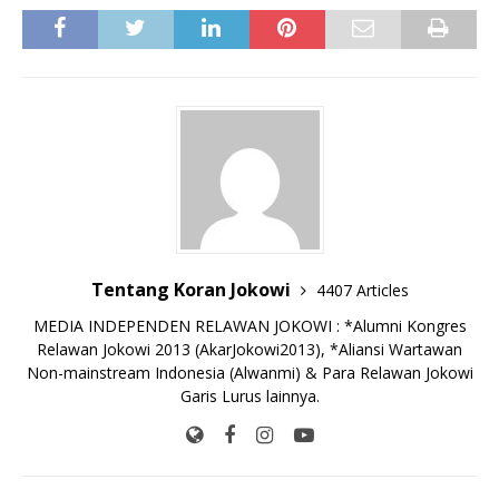
a
w
m
h
o
a
n
k
e
h
c
it
ai
at
p
k
e
y
ss
ar
e
te
l
s
y
a
p
e
e
b
r
A
Li
o
e
n
o
p
n
g
o
p
k
e
k
r
Tentang Koran Jokowi
4407 Articles
MEDIA INDEPENDEN RELAWAN JOKOWI : *Alumni Kongres
Relawan Jokowi 2013 (AkarJokowi2013), *Aliansi Wartawan
Non-mainstream Indonesia (Alwanmi) & Para Relawan Jokowi
Garis Lurus lainnya.