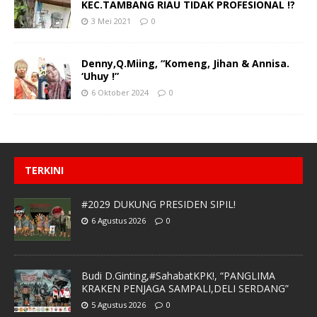
KEC.TAMBANG RIAU TIDAK PROFESIONAL !?
3 Mei 2021
0
Denny,Q.Miing, “Komeng, Jihan & Annisa.
‘Uhuy !”
6 Oktober 2024
0
TERKINI
#2029 DUKUNG PRESIDEN SIPIL!
6 Agustus 2026
0
Budi D.Ginting,#SahabatKPK!, “PANGLIMA
KRAKEN PENJAGA SAMPALI,DELI SERDANG”
5 Agustus 2026
0