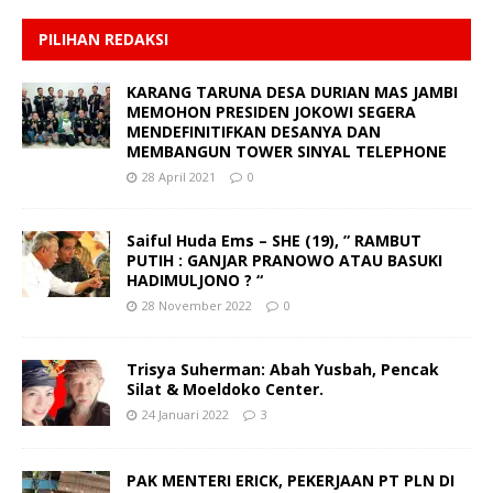
PILIHAN REDAKSI
KARANG TARUNA DESA DURIAN MAS JAMBI
MEMOHON PRESIDEN JOKOWI SEGERA
MENDEFINITIFKAN DESANYA DAN
MEMBANGUN TOWER SINYAL TELEPHONE
28 April 2021
0
Saiful Huda Ems – SHE (19), ” RAMBUT
PUTIH : GANJAR PRANOWO ATAU BASUKI
HADIMULJONO ? “
28 November 2022
0
Trisya Suherman: Abah Yusbah, Pencak
Silat & Moeldoko Center.
24 Januari 2022
3
PAK MENTERI ERICK, PEKERJAAN PT PLN DI