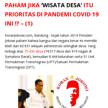
e
te
l
s
y
a
p
e
e
PAHAM JIKA
‘WISATA DESA’
ITU
b
r
A
Li
o
e
n
PRIORITAS DI PANDEMI COVID 19
o
p
n
g
INI !? – (1)
o
p
k
e
k
r
KoranJokowi.com, Bandung : Sejak tahun 2014 Presiden
Jokowi paham bahwa bangsa dan negara besar ini memiliki
lebih dari 83.931 wilayah administrasi setingkat desa. Yang
terbagi atas
75.436 desa
(74.517 desa dan 919 nagari di
Sumatera Barat), kemudian 8.444 kelurahan serta 51 Unit
Permukiman Transmigrasi (UPT)/Satuan Permukiman
Transmigrasi (SPT).