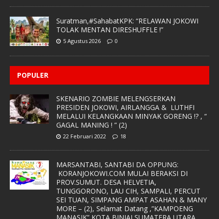
Suratman,#SahabatKPK: “RELAWAN JOKOWI
TOLAK MENTAN DIRESHUFFLE !”
5 Agustus 2026
0
POPULER
SKENARIO ZOMBIE MELENGSERKAN
PRESIDEN JOKOWI, AIRLANGGA & LUTHFI
MELALUI KELANGKAAN MINYAK GORENG !? , “
GAGAL MANING ! ” (2)
22 Februari 2022
18
MARSANTABI, SANTABI DA OPPUNG:
KORANJOKOWI.COM MULAI BERAKSI DI
PROV.SUMUT. DESA HELVETIA,
TUNGGORONO, LAU CIH, SAMPALI, PERCUT
SEI TUAN, SIMPANG AMPAT ASAHAN & MANY
MORE – (2), Selamat Datang ,”KAMPOENG
MANASIK” KOTA BINJAI SUMATERA UTARA.