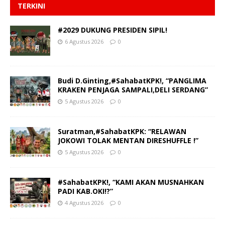
TERKINI
#2029 DUKUNG PRESIDEN SIPIL!
6 Agustus 2026
0
Budi D.Ginting,#SahabatKPK!, “PANGLIMA
KRAKEN PENJAGA SAMPALI,DELI SERDANG”
5 Agustus 2026
0
Suratman,#SahabatKPK: “RELAWAN
JOKOWI TOLAK MENTAN DIRESHUFFLE !”
5 Agustus 2026
0
#SahabatKPK!, “KAMI AKAN MUSNAHKAN
PADI KAB.OKI!?”
4 Agustus 2026
0