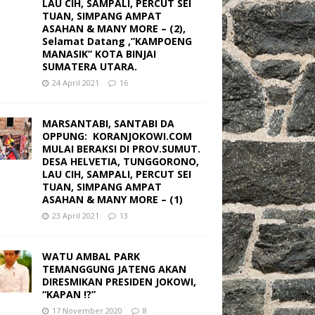
LAU CIH, SAMPALI, PERCUT SEI
TUAN, SIMPANG AMPAT
ASAHAN & MANY MORE – (2),
Selamat Datang ,”KAMPOENG
MANASIK” KOTA BINJAI
SUMATERA UTARA.
24 April 2021
16
MARSANTABI, SANTABI DA
OPPUNG: KORANJOKOWI.COM
MULAI BERAKSI DI PROV.SUMUT.
DESA HELVETIA, TUNGGORONO,
LAU CIH, SAMPALI, PERCUT SEI
TUAN, SIMPANG AMPAT
ASAHAN & MANY MORE – (1)
23 April 2021
13
WATU AMBAL PARK
TEMANGGUNG JATENG AKAN
DIRESMIKAN PRESIDEN JOKOWI,
“KAPAN !?”
17 November 2020
8