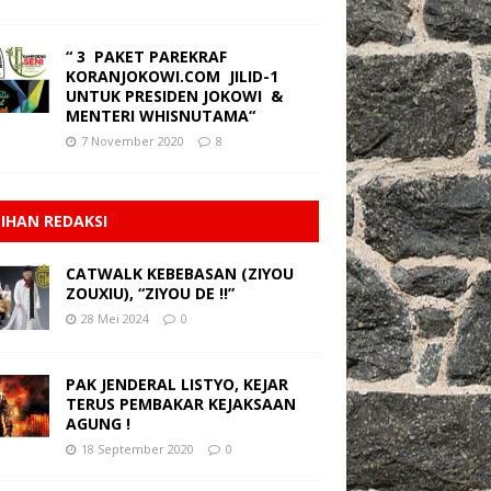
“ 3 PAKET PAREKRAF
KORANJOKOWI.COM JILID-1
UNTUK PRESIDEN JOKOWI &
MENTERI WHISNUTAMA“
7 November 2020
8
LIHAN REDAKSI
CATWALK KEBEBASAN (ZIYOU
ZOUXIU), “ZIYOU DE !!”
28 Mei 2024
0
PAK JENDERAL LISTYO, KEJAR
TERUS PEMBAKAR KEJAKSAAN
AGUNG !
18 September 2020
0