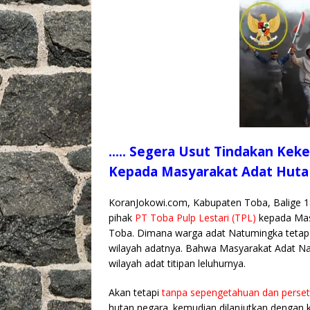
o
p
n
o
p
k
k
….. Segera Usut Tindakan Keke
Kepada Masyarakat Adat Huta
KoranJokowi.com, Kabupaten Toba, Balige 18 
pihak
PT Toba Pulp Lestari (TPL)
kepada Mas
Toba. Dimana warga adat Natumingka tetap b
wilayah adatnya. Bahwa Masyarakat Adat N
wilayah adat titipan leluhurnya.
Akan tetapi
tanpa sepengetahuan dan perse
hutan negara. kemudian dilanjutkan dengan 