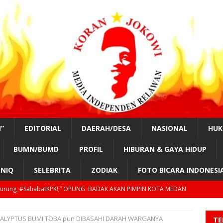
”
EDITORIAL
DAERAH/DESA
NASIONAL
HU
BUMN/BUMD
PROFIL
HIBURAN & GAYA HIDUP
NIQ
SELEBRITA
ZODIAK
FOTO BICARA INDONESI
tKPK!, “TAHUN 2029, GILIRAN PRESIDEN SIPIL LAGI?”
EDUKASI
 Jumadi.#SahabatKPK!, “PAK PRESIDEN & KAPOLRI TOLONG AWASI
CALYPTUS BUMI TOBA pun DIBASAHI DARAH WARGANYA
TE
TORIAL