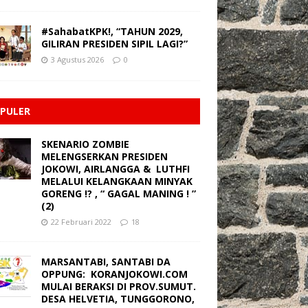
#SahabatKPK!, “TAHUN 2029,
GILIRAN PRESIDEN SIPIL LAGI?”
3 Agustus 2026
0
PULER
SKENARIO ZOMBIE
MELENGSERKAN PRESIDEN
JOKOWI, AIRLANGGA & LUTHFI
MELALUI KELANGKAAN MINYAK
GORENG !? , “ GAGAL MANING ! ”
(2)
22 Februari 2022
18
MARSANTABI, SANTABI DA
OPPUNG: KORANJOKOWI.COM
MULAI BERAKSI DI PROV.SUMUT.
DESA HELVETIA, TUNGGORONO,