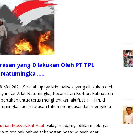
g
e
r
rasan yang Dilakukan Oleh PT TPL
 Natumingka …..
Mei 2021 :Setelah upaya kriminalisasi yang dilakukan oleh
yarakat Adat Natumingka, Kecamatan Borbor, Kabupaten
ertahan untuk terus menghentikan aktifitas PT TPL di
atumingka sudah ratusan tahun menguasai dan mengelola
tujuan Masyarakat Adat
, wilayah adatnya diklaim sebagai
klaim sepihak bahwa sebahagian besar wilayah adat