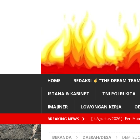
HOME
REDAKSI
“THE DREAM TEAM
ISTANA & KABINET
TNI POLRI KITA
IMAJINER
LOWONGAN KERJA
OE
[ 3 Agustus 2026 ]
#Sahaba
BREAKING NEWS
[ 3 Agustus 2026 ]
Supran,
BERANDA
DAERAH/DESA
DEMI EU
PUNGLI GN.LEUSER!”
EDI