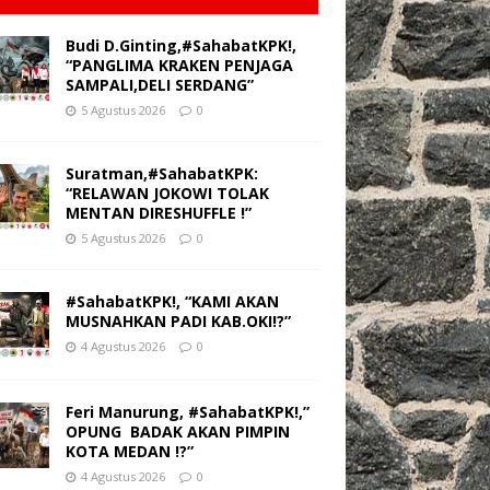
Budi D.Ginting,#SahabatKPK!,
“PANGLIMA KRAKEN PENJAGA
SAMPALI,DELI SERDANG”
5 Agustus 2026
0
Suratman,#SahabatKPK:
“RELAWAN JOKOWI TOLAK
MENTAN DIRESHUFFLE !”
5 Agustus 2026
0
#SahabatKPK!, “KAMI AKAN
MUSNAHKAN PADI KAB.OKI!?”
4 Agustus 2026
0
Feri Manurung, #SahabatKPK!,”
OPUNG BADAK AKAN PIMPIN
KOTA MEDAN !?”
4 Agustus 2026
0