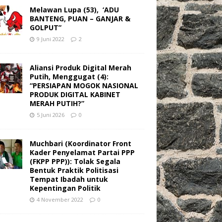
Melawan Lupa (53), ‘ADU
BANTENG, PUAN – GANJAR &
GOLPUT”
9 Juni 2022
2
Aliansi Produk Digital Merah
Putih, Menggugat (4):
“PERSIAPAN MOGOK NASIONAL
PRODUK DIGITAL KABINET
MERAH PUTIH?”
5 Juni 2026
0
Muchbari (Koordinator Front
Kader Penyelamat Partai PPP
(FKPP PPP)): Tolak Segala
Bentuk Praktik Politisasi
Tempat Ibadah untuk
Kepentingan Politik
4 November 2022
0