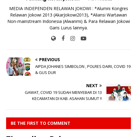
MEDIA INDEPENDEN RELAWAN JOKOWI : *Alumni Kongres
Relawan Jokowi 2013 (AkarJokowi2013), *Aliansi Wartawan
Non-mainstream Indonesia (Alwanmi) & Para Relawan Jokowi
Garis Lurus lainnya.
PREVIOUS
AIPDA JOHANES SIMBOLON , POLRES DAIRI, COVID 19
& GUS DUR
NEXT
GAWAT, COVID 19 SUDAH MENYEBAR DI 13
KECAMATAN DI KAB. ASAHAN SUMUT !!
BE THE FIRST TO COMMENT