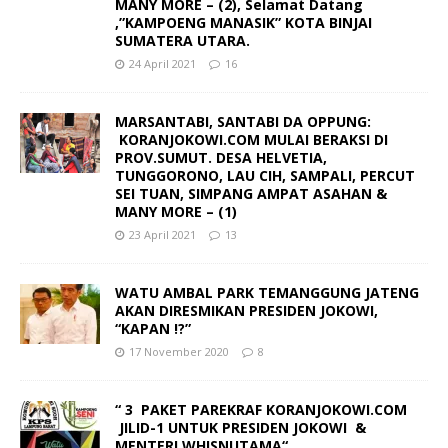
MANY MORE – (2), Selamat Datang
,”KAMPOENG MANASIK” KOTA BINJAI
SUMATERA UTARA.
24 April 2021
16
MARSANTABI, SANTABI DA OPPUNG:
KORANJOKOWI.COM MULAI BERAKSI DI
PROV.SUMUT. DESA HELVETIA,
TUNGGORONO, LAU CIH, SAMPALI, PERCUT
SEI TUAN, SIMPANG AMPAT ASAHAN &
MANY MORE – (1)
23 April 2021
13
WATU AMBAL PARK TEMANGGUNG JATENG
AKAN DIRESMIKAN PRESIDEN JOKOWI,
“KAPAN !?”
17 November 2020
8
“ 3 PAKET PAREKRAF KORANJOKOWI.COM
JILID-1 UNTUK PRESIDEN JOKOWI &
MENTERI WHISNUTAMA“