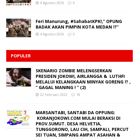
4 Agustus 2026
0
Feri Manurung, #SahabatKPK!,” OPUNG
BADAK AKAN PIMPIN KOTA MEDAN !?”
4 Agustus 2026
0
POPULER
SKENARIO ZOMBIE MELENGSERKAN
PRESIDEN JOKOWI, AIRLANGGA & LUTHFI
MELALUI KELANGKAAN MINYAK GORENG !? ,
“ GAGAL MANING ! ” (2)
22 Februari 2022
18
MARSANTABI, SANTABI DA OPPUNG:
KORANJOKOWI.COM MULAI BERAKSI DI
PROV.SUMUT. DESA HELVETIA,
TUNGGORONO, LAU CIH, SAMPALI, PERCUT
SEI TUAN, SIMPANG AMPAT ASAHAN &