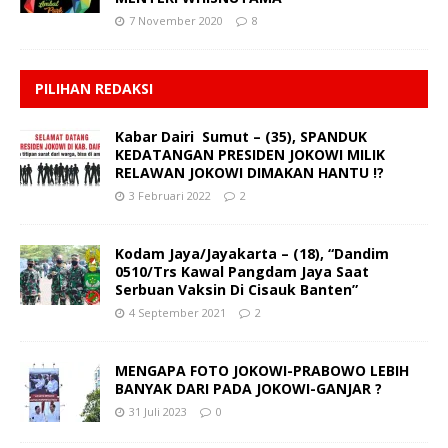
7 November 2020
8
PILIHAN REDAKSI
Kabar Dairi Sumut – (35), SPANDUK
KEDATANGAN PRESIDEN JOKOWI MILIK
RELAWAN JOKOWI DIMAKAN HANTU !?
3 Februari 2022
2
Kodam Jaya/Jayakarta – (18), “Dandim
0510/Trs Kawal Pangdam Jaya Saat
Serbuan Vaksin Di Cisauk Banten”
4 September 2021
2
MENGAPA FOTO JOKOWI-PRABOWO LEBIH
BANYAK DARI PADA JOKOWI-GANJAR ?
31 Juli 2023
0