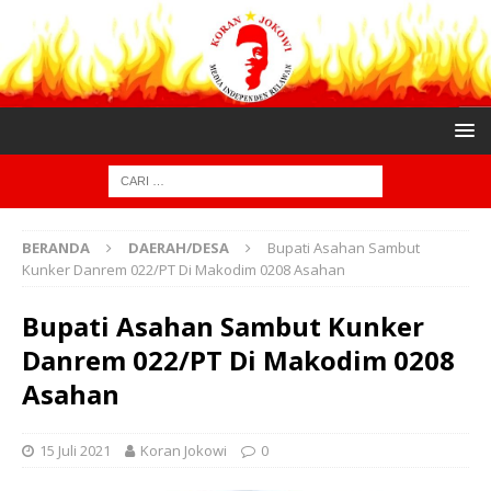
BERANDA
DAERAH/DESA
Bupati Asahan Sambut
Kunker Danrem 022/PT Di Makodim 0208 Asahan
Bupati Asahan Sambut Kunker
Danrem 022/PT Di Makodim 0208
Asahan
15 Juli 2021
Koran Jokowi
0