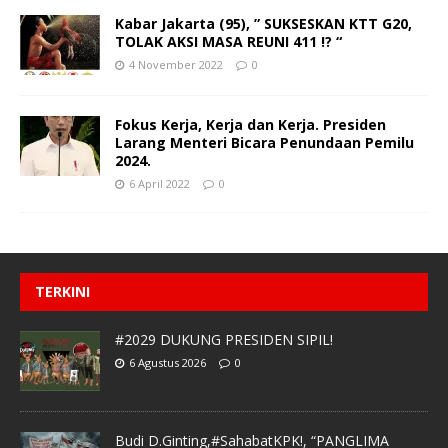
Kabar Jakarta (95), ” SUKSESKAN KTT G20,
TOLAK AKSI MASA REUNI 411 !? “
4 November 2022
0
Fokus Kerja, Kerja dan Kerja. Presiden
Larang Menteri Bicara Penundaan Pemilu
2024.
6 April 2022
0
TERKINI
#2029 DUKUNG PRESIDEN SIPIL!
6 Agustus 2026
0
Budi D.Ginting,#SahabatKPK!, “PANGLIMA