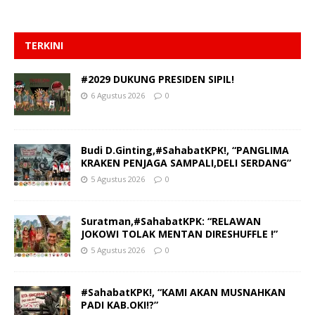
TERKINI
#2029 DUKUNG PRESIDEN SIPIL!
6 Agustus 2026
0
Budi D.Ginting,#SahabatKPK!, “PANGLIMA
KRAKEN PENJAGA SAMPALI,DELI SERDANG”
5 Agustus 2026
0
Suratman,#SahabatKPK: “RELAWAN
JOKOWI TOLAK MENTAN DIRESHUFFLE !”
5 Agustus 2026
0
#SahabatKPK!, “KAMI AKAN MUSNAHKAN
PADI KAB.OKI!?”