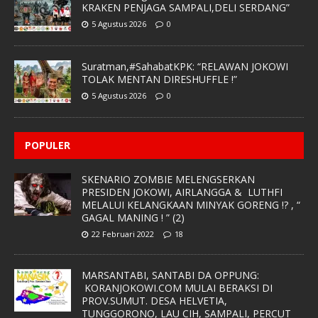
KRAKEN PENJAGA SAMPALI,DELI SERDANG”
5 Agustus 2026
0
Suratman,#SahabatKPK: “RELAWAN JOKOWI
TOLAK MENTAN DIRESHUFFLE !”
5 Agustus 2026
0
POPULER
SKENARIO ZOMBIE MELENGSERKAN
PRESIDEN JOKOWI, AIRLANGGA & LUTHFI
MELALUI KELANGKAAN MINYAK GORENG !? , “
GAGAL MANING ! ” (2)
22 Februari 2022
18
MARSANTABI, SANTABI DA OPPUNG:
KORANJOKOWI.COM MULAI BERAKSI DI
PROV.SUMUT. DESA HELVETIA,
TUNGGORONO, LAU CIH, SAMPALI, PERCUT