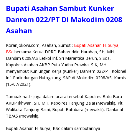
a
w
m
h
o
a
n
k
e
h
Bupati Asahan Sambut Kunker
c
it
ai
at
p
k
e
y
ss
ar
e
te
l
s
y
a
p
e
e
Danrem 022/PT Di Makodim 0208
b
r
A
Li
o
e
n
Asahan
o
p
n
g
o
p
k
e
KoranJokowi.com, Asahan, Sumut :
Bupati Asahan H. Surya,
BSc
bersama Ketua DPRD Baharuddin Harahap, SH, MH,
k
r
Dandim 0208/AS Letkol Inf. Sri Marantika Beruh, S.Sos,
Kapolres Asahan AKBP Putu Yudha Prawira, SIK, MH
menyambut Kunjungan Kerja (Kunker) Danrem 022/PT Kolonel
Inf. Parlindungan Hutagalung, SAP di Mokodim 0208/AS, Kamis
(15/07/2021).
Tampak hadir juga dalam acara tersebut Kapolres Batu Bara
AKBP Ikhwan, SH, MH, Kapolres Tanjung Balai (Mewakili), Plt.
Walikota Tanjung Balai, Bupati Batubara (mewakili), Danlanal
TB/AS (mewakili).
Bupati Asahan H. Surya, BSc dalam sambutannya