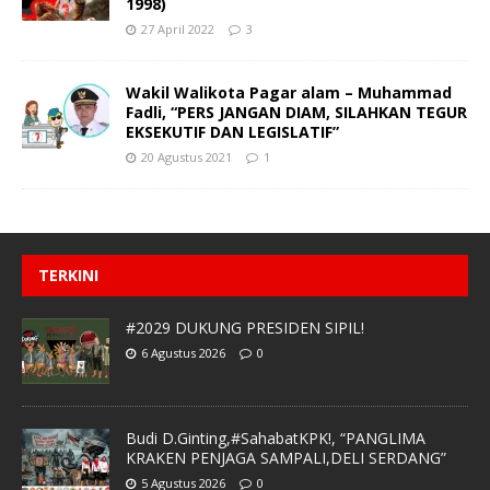
1998)
27 April 2022
3
Wakil Walikota Pagar alam – Muhammad
Fadli, “PERS JANGAN DIAM, SILAHKAN TEGUR
EKSEKUTIF DAN LEGISLATIF”
20 Agustus 2021
1
TERKINI
#2029 DUKUNG PRESIDEN SIPIL!
6 Agustus 2026
0
Budi D.Ginting,#SahabatKPK!, “PANGLIMA
KRAKEN PENJAGA SAMPALI,DELI SERDANG”
5 Agustus 2026
0