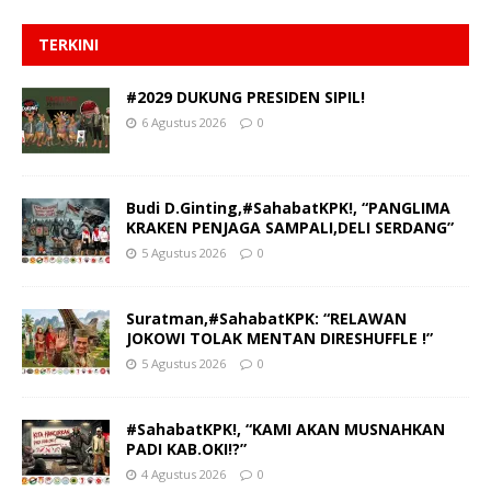
TERKINI
#2029 DUKUNG PRESIDEN SIPIL!
6 Agustus 2026
0
Budi D.Ginting,#SahabatKPK!, “PANGLIMA
KRAKEN PENJAGA SAMPALI,DELI SERDANG”
5 Agustus 2026
0
Suratman,#SahabatKPK: “RELAWAN
JOKOWI TOLAK MENTAN DIRESHUFFLE !”
5 Agustus 2026
0
#SahabatKPK!, “KAMI AKAN MUSNAHKAN
PADI KAB.OKI!?”
4 Agustus 2026
0