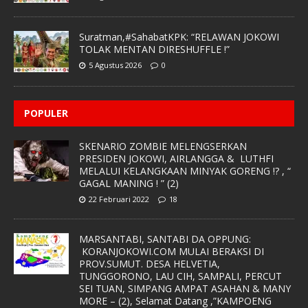
Suratman,#SahabatKPK: “RELAWAN JOKOWI
TOLAK MENTAN DIRESHUFFLE !”
5 Agustus 2026
0
POPULER
SKENARIO ZOMBIE MELENGSERKAN
PRESIDEN JOKOWI, AIRLANGGA & LUTHFI
MELALUI KELANGKAAN MINYAK GORENG !? , “
GAGAL MANING ! ” (2)
22 Februari 2022
18
MARSANTABI, SANTABI DA OPPUNG:
KORANJOKOWI.COM MULAI BERAKSI DI
PROV.SUMUT. DESA HELVETIA,
TUNGGORONO, LAU CIH, SAMPALI, PERCUT
SEI TUAN, SIMPANG AMPAT ASAHAN & MANY
MORE – (2), Selamat Datang ,”KAMPOENG