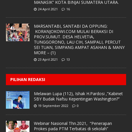
MANASIK” KOTA BINJAI SUMATERA UTARA.
24 April 2021
16
MARSANTABI, SANTABI DA OPPUNG:
KORANJOKOWI.COM MULAI BERAKSI DI
PROV.SUMUT. DESA HELVETIA,
TUNGGORONO, LAU CIH, SAMPALI, PERCUT
SEI TUAN, SIMPANG AMPAT ASAHAN & MANY
MORE – (1)
23 April 2021
13
PILIHAN REDAKSI
Melawan Lupa (112), Ishak H.Pardosi ,”Kabinet
SBY Budak Nafsu Kepentingan Washington?”
19 September 2022
0
Webinar Nasional Thn.2021, “Penerapan
Prokes pada PTM Terbatas di sekolah”