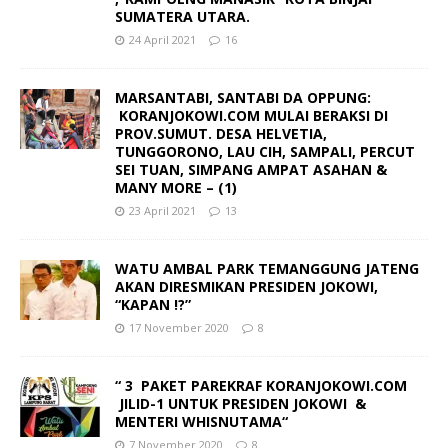
SUMATERA UTARA.
24 April 2021
16
MARSANTABI, SANTABI DA OPPUNG:
KORANJOKOWI.COM MULAI BERAKSI DI
PROV.SUMUT. DESA HELVETIA,
TUNGGORONO, LAU CIH, SAMPALI, PERCUT
SEI TUAN, SIMPANG AMPAT ASAHAN &
MANY MORE – (1)
23 April 2021
13
WATU AMBAL PARK TEMANGGUNG JATENG
AKAN DIRESMIKAN PRESIDEN JOKOWI,
“KAPAN !?”
17 November 2020
8
“ 3 PAKET PAREKRAF KORANJOKOWI.COM
JILID-1 UNTUK PRESIDEN JOKOWI &
MENTERI WHISNUTAMA“
7 November 2020
8