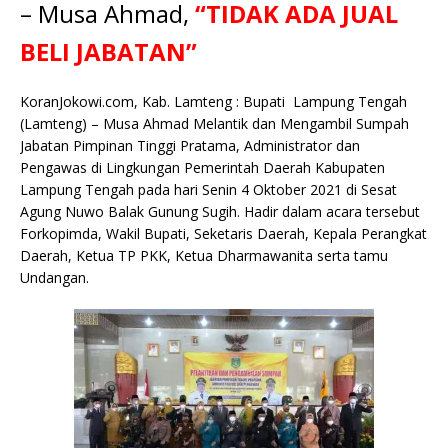
e
te
l
s
y
a
p
e
e
– Musa Ahmad,
“TIDAK ADA JUAL
b
r
A
Li
o
e
n
BELI JABATAN”
o
p
n
g
o
p
k
e
KoranJokowi.com, Kab. Lamteng : Bupati Lampung Tengah
(Lamteng) – Musa Ahmad Melantik dan Mengambil Sumpah
k
r
Jabatan Pimpinan Tinggi Pratama, Administrator dan
Pengawas di Lingkungan Pemerintah Daerah Kabupaten
Lampung Tengah pada hari Senin 4 Oktober 2021 di Sesat
Agung Nuwo Balak Gunung Sugih. Hadir dalam acara tersebut
Forkopimda, Wakil Bupati, Seketaris Daerah, Kepala Perangkat
Daerah, Ketua TP PKK, Ketua Dharmawanita serta tamu
Undangan.