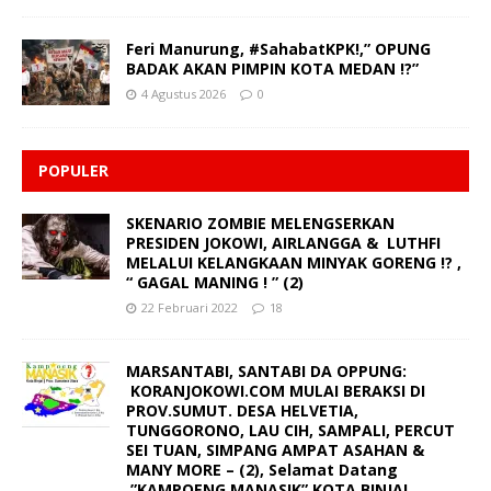
Feri Manurung, #SahabatKPK!,” OPUNG
BADAK AKAN PIMPIN KOTA MEDAN !?”
4 Agustus 2026
0
POPULER
SKENARIO ZOMBIE MELENGSERKAN
PRESIDEN JOKOWI, AIRLANGGA & LUTHFI
MELALUI KELANGKAAN MINYAK GORENG !? ,
“ GAGAL MANING ! ” (2)
22 Februari 2022
18
MARSANTABI, SANTABI DA OPPUNG:
KORANJOKOWI.COM MULAI BERAKSI DI
PROV.SUMUT. DESA HELVETIA,
TUNGGORONO, LAU CIH, SAMPALI, PERCUT
SEI TUAN, SIMPANG AMPAT ASAHAN &
MANY MORE – (2), Selamat Datang
,”KAMPOENG MANASIK” KOTA BINJAI