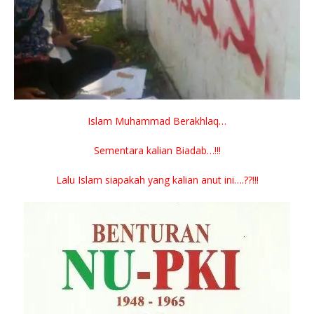
Islam Muhammad Berakhlaq…
Sementara kalian Biadab…!!!
Lalu Islam siapakah yang kalian anut ini….??!!!