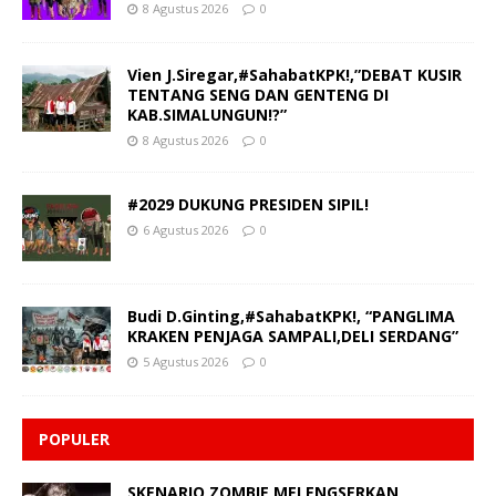
8 Agustus 2026
0
Vien J.Siregar,#SahabatKPK!,”DEBAT KUSIR
TENTANG SENG DAN GENTENG DI
KAB.SIMALUNGUN!?”
8 Agustus 2026
0
#2029 DUKUNG PRESIDEN SIPIL!
6 Agustus 2026
0
Budi D.Ginting,#SahabatKPK!, “PANGLIMA
KRAKEN PENJAGA SAMPALI,DELI SERDANG”
5 Agustus 2026
0
POPULER
SKENARIO ZOMBIE MELENGSERKAN