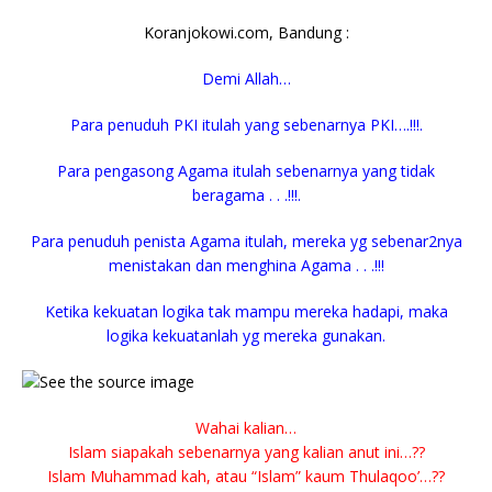
e
te
l
s
y
a
p
e
e
b
r
A
Li
o
e
n
Koranjokowi.com, Bandung :
o
p
n
g
Demi Allah…
o
p
k
e
Para penuduh PKI itulah yang sebenarnya PKI….!!!.
k
r
Para pengasong Agama itulah sebenarnya yang tidak
beragama . . .!!!.
Para penuduh penista Agama itulah, mereka yg sebenar2nya
menistakan dan menghina Agama . . .!!!
Ketika kekuatan logika tak mampu mereka hadapi, maka
logika kekuatanlah yg mereka gunakan.
Wahai kalian…
Islam siapakah sebenarnya yang kalian anut ini…??
Islam Muhammad kah, atau “Islam” kaum Thulaqoo’…??