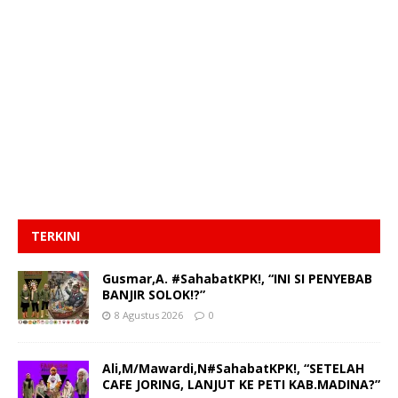
TERKINI
Gusmar,A. #SahabatKPK!, “INI SI PENYEBAB
BANJIR SOLOK!?”
8 Agustus 2026
0
Ali,M/Mawardi,N#SahabatKPK!, “SETELAH
CAFE JORING, LANJUT KE PETI KAB.MADINA?”