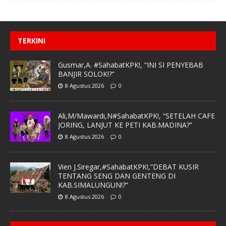
TERKINI
Gusmar,A. #SahabatKPK!, “INI SI PENYEBAB
BANJIR SOLOK!?”
8 Agustus 2026
0
Ali,M/Mawardi,N#SahabatKPK!, “SETELAH CAFE
JORING, LANJUT KE PETI KAB.MADINA?”
8 Agustus 2026
0
Vien J.Siregar,#SahabatKPK!,”DEBAT KUSIR
TENTANG SENG DAN GENTENG DI
KAB.SIMALUNGUN!?”
8 Agustus 2026
0