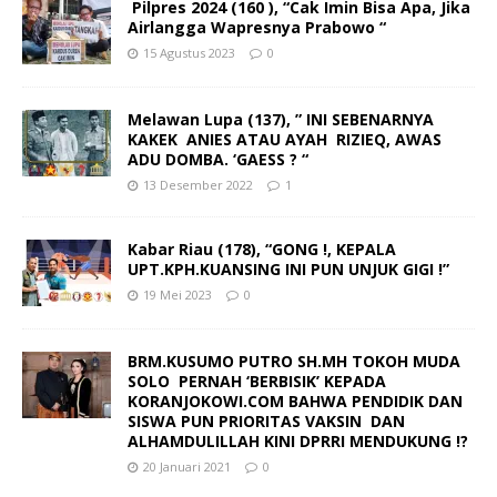
Pilpres 2024 (160 ), “Cak Imin Bisa Apa, Jika
Airlangga Wapresnya Prabowo “
15 Agustus 2023
0
Melawan Lupa (137), ” INI SEBENARNYA
KAKEK ANIES ATAU AYAH RIZIEQ, AWAS
ADU DOMBA. ‘GAESS ? “
13 Desember 2022
1
Kabar Riau (178), “GONG !, KEPALA
UPT.KPH.KUANSING INI PUN UNJUK GIGI !”
19 Mei 2023
0
BRM.KUSUMO PUTRO SH.MH TOKOH MUDA
SOLO PERNAH ‘BERBISIK’ KEPADA
KORANJOKOWI.COM BAHWA PENDIDIK DAN
SISWA PUN PRIORITAS VAKSIN DAN
ALHAMDULILLAH KINI DPRRI MENDUKUNG !?
20 Januari 2021
0