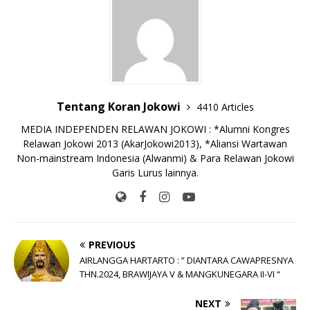
o
p
n
g
o
p
k
e
k
r
Tentang Koran Jokowi
4410 Articles
MEDIA INDEPENDEN RELAWAN JOKOWI : *Alumni Kongres
Relawan Jokowi 2013 (AkarJokowi2013), *Aliansi Wartawan
Non-mainstream Indonesia (Alwanmi) & Para Relawan Jokowi
Garis Lurus lainnya.
PREVIOUS
AIRLANGGA HARTARTO : ” DIANTARA CAWAPRESNYA
THN.2024, BRAWIJAYA V & MANGKUNEGARA II-VI “
NEXT