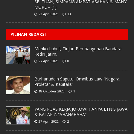
SEI TUAN, SIMPANG AMPAT ASAHAN & MANY
MORE – (1)
23 April 2021
13
PILIHAN REDAKSI
Menko Luhut, Tinjau Pembangunan Bandara
Kediri Jatim.
27 April 2021
0
Burhanuddin Saputu: Omnibus Law “Negara,
Proletar & Kapitalis”
18 Oktober 2020
1
YANG PUAS KERJA JOKOWI HANYA ETNIS JAWA
& BATAK ?, “AHAHAHAHA”
27 April 2022
2