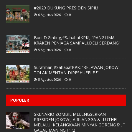
#2029 DUKUNG PRESIDEN SIPIL!
6 Agustus 2026
0
Budi D.Ginting,#SahabatKPK!, “PANGLIMA
KRAKEN PENJAGA SAMPALI,DELI SERDANG”
5 Agustus 2026
0
Suratman,#SahabatKPK: “RELAWAN JOKOWI
TOLAK MENTAN DIRESHUFFLE !”
5 Agustus 2026
0
POPULER
SKENARIO ZOMBIE MELENGSERKAN
PRESIDEN JOKOWI, AIRLANGGA & LUTHFI
MELALUI KELANGKAAN MINYAK GORENG !? , “
GAGAL MANING ! ” (2)