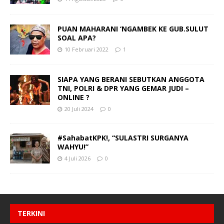
PUAN MAHARANI ‘NGAMBEK KE GUB.SULUT
SOAL APA?
10 Februari 2022
1
SIAPA YANG BERANI SEBUTKAN ANGGOTA
TNI, POLRI & DPR YANG GEMAR JUDI –
ONLINE ?
20 Juli 2024
0
#SahabatKPK!, “SULASTRI SURGANYA
WAHYU!”
4 Juli 2026
0
TERKINI