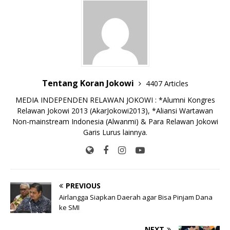
o
p
k
e
k
r
Tentang Koran Jokowi
4407 Articles
MEDIA INDEPENDEN RELAWAN JOKOWI : *Alumni Kongres
Relawan Jokowi 2013 (AkarJokowi2013), *Aliansi Wartawan
Non-mainstream Indonesia (Alwanmi) & Para Relawan Jokowi
Garis Lurus lainnya.
PREVIOUS
Airlangga Siapkan Daerah agar Bisa Pinjam Dana
ke SMI
NEXT