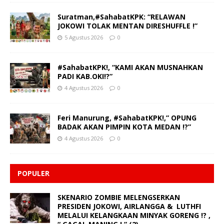
Suratman,#SahabatKPK: “RELAWAN
JOKOWI TOLAK MENTAN DIRESHUFFLE !”
5 Agustus 2026
0
#SahabatKPK!, “KAMI AKAN MUSNAHKAN
PADI KAB.OKI!?”
4 Agustus 2026
0
Feri Manurung, #SahabatKPK!,” OPUNG
BADAK AKAN PIMPIN KOTA MEDAN !?”
4 Agustus 2026
0
POPULER
SKENARIO ZOMBIE MELENGSERKAN
PRESIDEN JOKOWI, AIRLANGGA & LUTHFI
MELALUI KELANGKAAN MINYAK GORENG !? ,