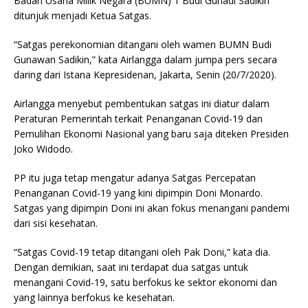
Badan Usaha Milik Negara (BUMN) 1 Budi Gunadi Sadikin
b
r
A
Li
o
e
n
ditunjuk menjadi Ketua Satgas.
o
p
n
g
“Satgas perekonomian ditangani oleh wamen BUMN Budi
o
p
k
e
Gunawan Sadikin,” kata Airlangga dalam jumpa pers secara
k
r
daring dari Istana Kepresidenan, Jakarta, Senin (20/7/2020).
Airlangga menyebut pembentukan satgas ini diatur dalam
Peraturan Pemerintah terkait Penanganan Covid-19 dan
Pemulihan Ekonomi Nasional yang baru saja diteken Presiden
Joko Widodo.
PP itu juga tetap mengatur adanya Satgas Percepatan
Penanganan Covid-19 yang kini dipimpin Doni Monardo.
Satgas yang dipimpin Doni ini akan fokus menangani pandemi
dari sisi kesehatan.
“Satgas Covid-19 tetap ditangani oleh Pak Doni,” kata dia.
Dengan demikian, saat ini terdapat dua satgas untuk
menangani Covid-19, satu berfokus ke sektor ekonomi dan
yang lainnya berfokus ke kesehatan.