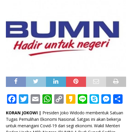
F
T
E
W
C
K
Li
S
M
S
a
w
m
h
o
a
n
k
e
h
KORAN JOKOWI |
Presiden Joko Widodo membentuk Satuan
c
it
ai
at
p
k
e
y
ss
ar
Tugas Pemulihan Ekonomi Nasional. Satgas ini akan bekerja
e
te
l
s
y
a
p
e
e
untuk menangani Covid-19 dari segi ekonomi. Wakil Menteri