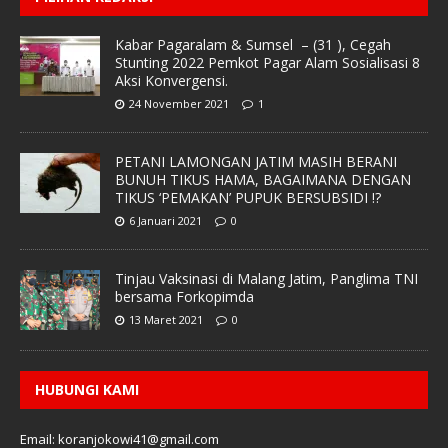
Kabar Pagaralam & Sumsel – (31 ), Cegah
Stunting 2022 Pemkot Pagar Alam Sosialisasi 8
Aksi Konvergensi.
24 November 2021
1
PETANI LAMONGAN JATIM MASIH BERANI
BUNUH TIKUS HAMA, BAGAIMANA DENGAN
TIKUS ‘PEMAKAN’ PUPUK BERSUBSIDI !?
6 Januari 2021
0
Tinjau Vaksinasi di Malang Jatim, Panglima TNI
bersama Forkopimda
13 Maret 2021
0
HUBUNGI KAMI
Email: koranjokowi41@gmail.com