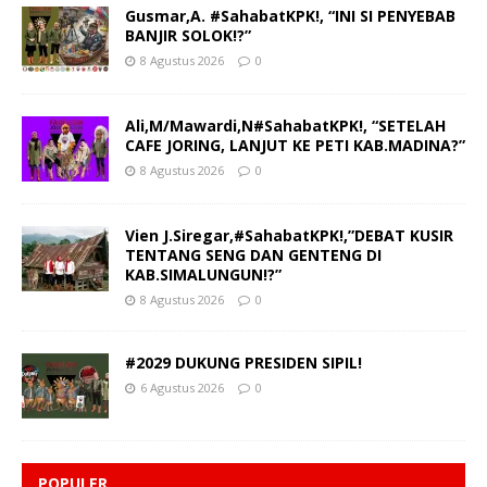
Gusmar,A. #SahabatKPK!, “INI SI PENYEBAB
BANJIR SOLOK!?”
8 Agustus 2026
0
Ali,M/Mawardi,N#SahabatKPK!, “SETELAH
CAFE JORING, LANJUT KE PETI KAB.MADINA?”
8 Agustus 2026
0
Vien J.Siregar,#SahabatKPK!,”DEBAT KUSIR
TENTANG SENG DAN GENTENG DI
KAB.SIMALUNGUN!?”
8 Agustus 2026
0
#2029 DUKUNG PRESIDEN SIPIL!
6 Agustus 2026
0
POPULER