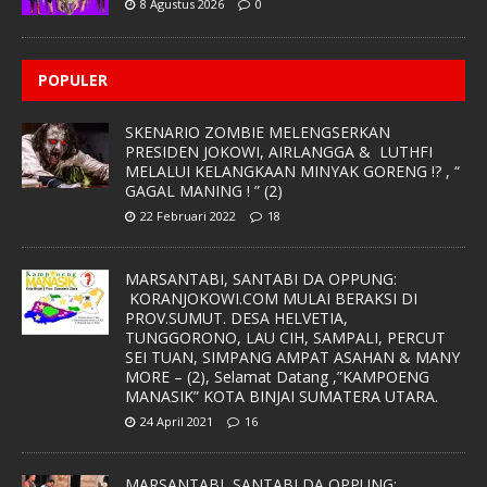
8 Agustus 2026
0
POPULER
SKENARIO ZOMBIE MELENGSERKAN
PRESIDEN JOKOWI, AIRLANGGA & LUTHFI
MELALUI KELANGKAAN MINYAK GORENG !? , “
GAGAL MANING ! ” (2)
22 Februari 2022
18
MARSANTABI, SANTABI DA OPPUNG:
KORANJOKOWI.COM MULAI BERAKSI DI
PROV.SUMUT. DESA HELVETIA,
TUNGGORONO, LAU CIH, SAMPALI, PERCUT
SEI TUAN, SIMPANG AMPAT ASAHAN & MANY
MORE – (2), Selamat Datang ,”KAMPOENG
MANASIK” KOTA BINJAI SUMATERA UTARA.
24 April 2021
16
MARSANTABI, SANTABI DA OPPUNG: