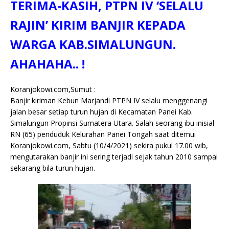
TERIMA-KASIH, PTPN IV ‘SELALU
c
it
ai
at
p
k
e
y
ss
ar
e
te
l
s
y
a
p
e
e
RAJIN’ KIRIM BANJIR KEPADA
b
r
A
Li
o
e
n
WARGA KAB.SIMALUNGUN.
o
p
n
g
AHAHAHA.. !
o
p
k
e
k
r
Koranjokowi.com,Sumut :
Banjir kiriman Kebun Marjandi PTPN IV selalu menggenangi
jalan besar setiap turun hujan di Kecamatan Panei Kab.
Simalungun Propinsi Sumatera Utara. Salah seorang ibu inisial
RN (65) penduduk Kelurahan Panei Tongah saat ditemui
Koranjokowi.com, Sabtu (10/4/2021) sekira pukul 17.00 wib,
mengutarakan banjir ini sering terjadi sejak tahun 2010 sampai
sekarang bila turun hujan.