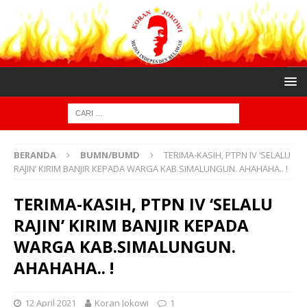
BERANDA
BUMN/BUMD
TERIMA-KASIH, PTPN IV ‘SELALU
RAJIN’ KIRIM BANJIR KEPADA WARGA KAB.SIMALUNGUN. AHAHAHA.. !
TERIMA-KASIH, PTPN IV ‘SELALU
RAJIN’ KIRIM BANJIR KEPADA
WARGA KAB.SIMALUNGUN.
AHAHAHA.. !
12 April 2021
Koran Jokowi
1