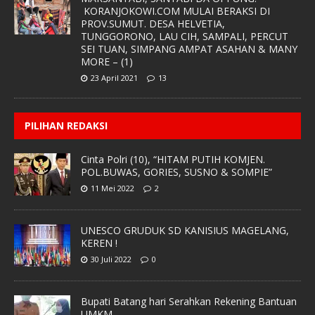
KORANJOKOWI.COM MULAI BERAKSI DI
PROV.SUMUT. DESA HELVETIA,
TUNGGORONO, LAU CIH, SAMPALI, PERCUT
SEI TUAN, SIMPANG AMPAT ASAHAN & MANY
MORE – (1)
23 April 2021
13
PILIHAN REDAKSI
Cinta Polri (10), “HITAM PUTIH KOMJEN.
POL.BUWAS, GORIES, SUSNO & SOMPIE”
11 Mei 2022
2
UNESCO GRUDUK SD KANISIUS MAGELANG,
KEREN !
30 Juli 2022
0
Bupati Batang hari Serahkan Rekening Bantuan
UMKM