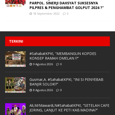
PARPOL. SINERJI DAHSYAT SUKSESNYA
PILPRES & PENGHAMBAT GOLPUT 2024 ?”
18 September 2022
0
TERKINI
#SahabatKPK!, “MEMBANGUN KOPDES
KONSEP RAMAH OMELAN !?”
9 Agustus 2026
0
Gusmar,A. #SahabatKPK!, “INI SI PENYEBAB
BANJIR SOLOK!?”
8 Agustus 2026
0
Ali,M/Mawardi,N#SahabatKPK!, “SETELAH CAFE
JORING, LANJUT KE PETI KAB.MADINA?”