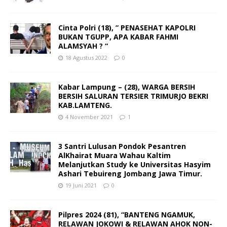
Cinta Polri (18), ” PENASEHAT KAPOLRI
BUKAN TGUPP, APA KABAR FAHMI
ALAMSYAH ? “
18 Agustus 2022
0
Kabar Lampung – (28), WARGA BERSIH
BERSIH SALURAN TERSIER TRIMURJO BEKRI
KAB.LAMTENG.
4 November 2021
1
3 Santri Lulusan Pondok Pesantren
AlKhairat Muara Wahau Kaltim
Melanjutkan Study ke Universitas Hasyim
Ashari Tebuireng Jombang Jawa Timur.
19 Juni 2021
0
Pilpres 2024 (81), “BANTENG NGAMUK,
RELAWAN JOKOWI & RELAWAN AHOK NON-