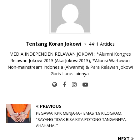
o
p
n
g
o
p
k
e
k
r
Tentang Koran Jokowi
4411 Articles
MEDIA INDEPENDEN RELAWAN JOKOWI : *Alumni Kongres
Relawan Jokowi 2013 (AkarJokowi2013), *Aliansi Wartawan
Non-mainstream Indonesia (Alwanmi) & Para Relawan Jokowi
Garis Lurus lainnya.
PREVIOUS
PEGAWAI KPK MENJARAH EMAS 1,9 KILOGRAM.
“SAYANG TIDAK BISA KITA POTONG TANGANNYA,
AHAHAHA..”
NEXT