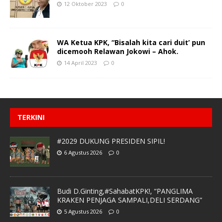
12 Oktober 2023
0
WA Ketua KPK, “Bisalah kita cari duit’ pun
dicemooh Relawan Jokowi – Ahok.
14 April 2023
0
TERKINI
#2029 DUKUNG PRESIDEN SIPIL!
6 Agustus 2026
0
Budi D.Ginting,#SahabatKPK!, “PANGLIMA
KRAKEN PENJAGA SAMPALI,DELI SERDANG”
5 Agustus 2026
0