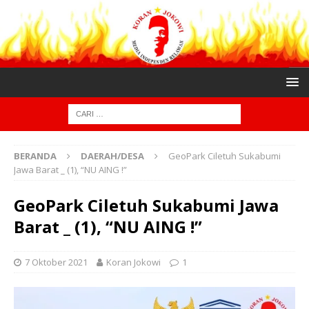
BERANDA
DAERAH/DESA
GeoPark Ciletuh Sukabumi
Jawa Barat _ (1), “NU AING !”
GeoPark Ciletuh Sukabumi Jawa
Barat _ (1), “NU AING !”
7 Oktober 2021
Koran Jokowi
1