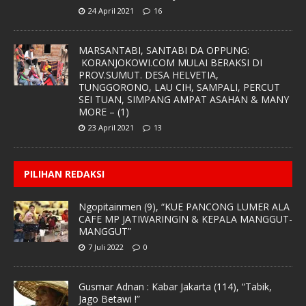
24 April 2021
16
MARSANTABI, SANTABI DA OPPUNG:
KORANJOKOWI.COM MULAI BERAKSI DI
PROV.SUMUT. DESA HELVETIA,
TUNGGORONO, LAU CIH, SAMPALI, PERCUT
SEI TUAN, SIMPANG AMPAT ASAHAN & MANY
MORE – (1)
23 April 2021
13
PILIHAN REDAKSI
Ngopitainmen (9), “KUE PANCONG LUMER ALA
CAFE MP JATIWARINGIN & KEPALA MANGGUT-
MANGGUT”
7 Juli 2022
0
Gusmar Adnan : Kabar Jakarta (114), “Tabik,
Jago Betawi !”