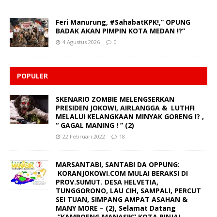
Feri Manurung, #SahabatKPK!,” OPUNG
BADAK AKAN PIMPIN KOTA MEDAN !?”
4 Agustus 2026
0
POPULER
SKENARIO ZOMBIE MELENGSERKAN
PRESIDEN JOKOWI, AIRLANGGA & LUTHFI
MELALUI KELANGKAAN MINYAK GORENG !? ,
“ GAGAL MANING ! ” (2)
22 Februari 2022
18
MARSANTABI, SANTABI DA OPPUNG:
KORANJOKOWI.COM MULAI BERAKSI DI
PROV.SUMUT. DESA HELVETIA,
TUNGGORONO, LAU CIH, SAMPALI, PERCUT
SEI TUAN, SIMPANG AMPAT ASAHAN &
MANY MORE – (2), Selamat Datang
,”KAMPOENG MANASIK” KOTA BINJAI