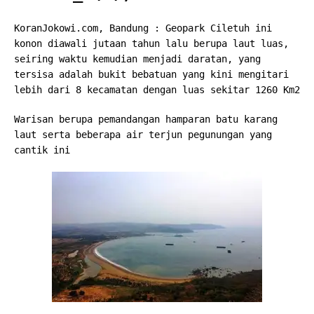
b
r
A
Li
o
e
n
KoranJokowi.com, Bandung : Geopark Ciletuh ini
o
p
n
g
konon diawali jutaan tahun lalu berupa laut luas,
o
p
k
e
seiring waktu kemudian menjadi daratan, yang
tersisa adalah bukit bebatuan yang kini mengitari
k
r
lebih dari 8 kecamatan dengan luas sekitar 1260 Km2
Warisan berupa pemandangan hamparan batu karang
laut serta beberapa air terjun pegunungan yang
cantik ini