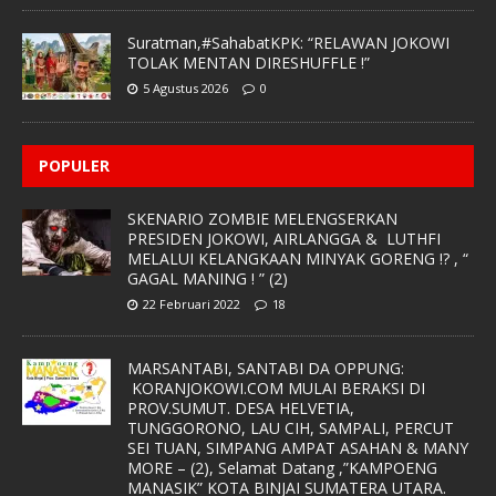
Suratman,#SahabatKPK: “RELAWAN JOKOWI
TOLAK MENTAN DIRESHUFFLE !”
5 Agustus 2026
0
POPULER
SKENARIO ZOMBIE MELENGSERKAN
PRESIDEN JOKOWI, AIRLANGGA & LUTHFI
MELALUI KELANGKAAN MINYAK GORENG !? , “
GAGAL MANING ! ” (2)
22 Februari 2022
18
MARSANTABI, SANTABI DA OPPUNG:
KORANJOKOWI.COM MULAI BERAKSI DI
PROV.SUMUT. DESA HELVETIA,
TUNGGORONO, LAU CIH, SAMPALI, PERCUT
SEI TUAN, SIMPANG AMPAT ASAHAN & MANY
MORE – (2), Selamat Datang ,”KAMPOENG
MANASIK” KOTA BINJAI SUMATERA UTARA.