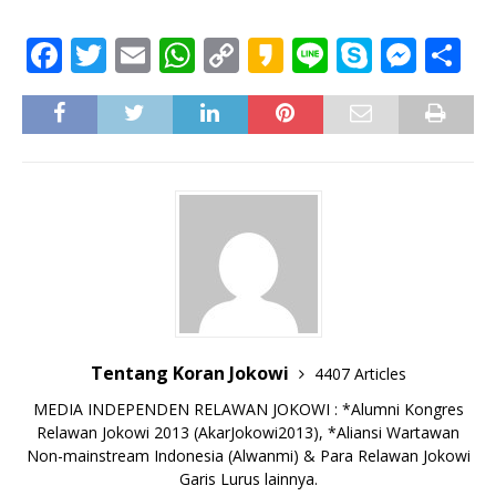
F
T
E
W
C
K
Li
S
M
S
a
w
m
h
o
a
n
k
e
h
c
it
ai
at
p
k
e
y
ss
ar
e
te
l
s
y
a
p
e
e
b
r
A
Li
o
e
n
o
p
n
g
o
p
k
e
k
r
Tentang Koran Jokowi
4407 Articles
MEDIA INDEPENDEN RELAWAN JOKOWI : *Alumni Kongres
Relawan Jokowi 2013 (AkarJokowi2013), *Aliansi Wartawan
Non-mainstream Indonesia (Alwanmi) & Para Relawan Jokowi
Garis Lurus lainnya.