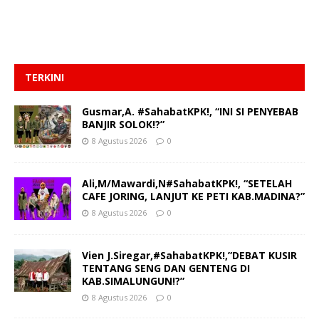
TERKINI
Gusmar,A. #SahabatKPK!, “INI SI PENYEBAB
BANJIR SOLOK!?”
8 Agustus 2026
0
Ali,M/Mawardi,N#SahabatKPK!, “SETELAH
CAFE JORING, LANJUT KE PETI KAB.MADINA?”
8 Agustus 2026
0
Vien J.Siregar,#SahabatKPK!,”DEBAT KUSIR
TENTANG SENG DAN GENTENG DI
KAB.SIMALUNGUN!?”
8 Agustus 2026
0