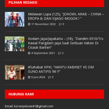
PILIHAN REDAKSI
Melawan Lupa (125), “JOKOWI, ARAB – CHINA –
EROPA & DAN SIJAGO MOGOK ! “
11 November 2022
0
Kodam Jaya/Jayakarta – (18), “Dandim 0510/Trs
Kawal Pangdam Jaya Saat Serbuan Vaksin Di
Cisauk Banten”
4 September 2021
2
#Sahabat KPK!, “HANTU KABINET VS OM
SUNO AKTIFIS 98 !?”
9 Juni 2026
0
HUBUNGI KAMI
Email: koranjokowi41@gmail.com