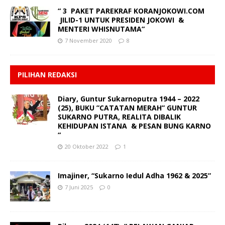
“ 3 PAKET PAREKRAF KORANJOKOWI.COM
JILID-1 UNTUK PRESIDEN JOKOWI &
MENTERI WHISNUTAMA“
7 November 2020
8
PILIHAN REDAKSI
Diary, Guntur Sukarnoputra 1944 – 2022
(25), BUKU ”CATATAN MERAH” GUNTUR
SUKARNO PUTRA, REALITA DIBALIK
KEHIDUPAN ISTANA & PESAN BUNG KARNO
“
20 Oktober 2022
1
Imajiner, “Sukarno Iedul Adha 1962 & 2025”
7 Juni 2025
0