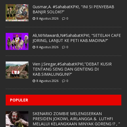
Gusmar,A. #SahabatKPK!, “INI SI PENYEBAB
BANJIR SOLOK!?”
8 Agustus 2026
0
Ali,M/Mawardi,N#SahabatKPK!, “SETELAH CAFE
JORING, LANJUT KE PETI KAB.MADINA?”
8 Agustus 2026
0
Vien J.Siregar,#SahabatKPK!,”DEBAT KUSIR
TENTANG SENG DAN GENTENG DI
KAB.SIMALUNGUN!?”
8 Agustus 2026
0
POPULER
SKENARIO ZOMBIE MELENGSERKAN
PRESIDEN JOKOWI, AIRLANGGA & LUTHFI
MELALUI KELANGKAAN MINYAK GORENG !? , “