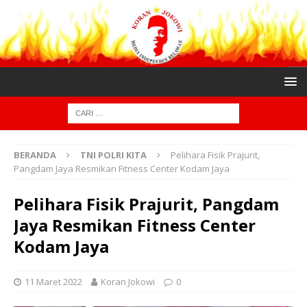
BERANDA
TNI POLRI KITA
Pelihara Fisik Prajurit,
Pangdam Jaya Resmikan Fitness Center Kodam Jaya
Pelihara Fisik Prajurit, Pangdam
Jaya Resmikan Fitness Center
Kodam Jaya
11 Maret 2022
Koran Jokowi
0