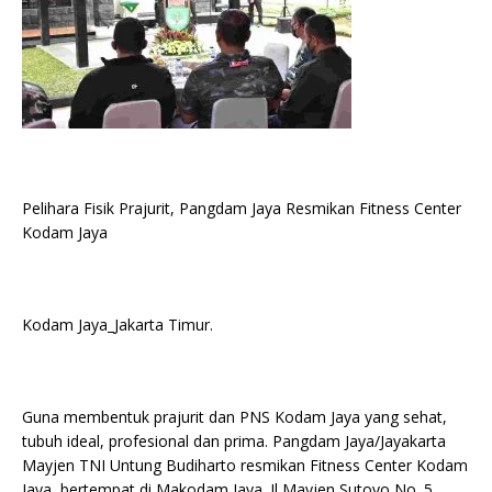
b
r
A
Li
o
e
n
o
p
n
g
o
p
k
e
k
r
Pelihara Fisik Prajurit, Pangdam Jaya Resmikan Fitness Center
Kodam Jaya
Kodam Jaya_Jakarta Timur.
Guna membentuk prajurit dan PNS Kodam Jaya yang sehat,
tubuh ideal, profesional dan prima. Pangdam Jaya/Jayakarta
Mayjen TNI Untung Budiharto resmikan Fitness Center Kodam
Jaya, bertempat di Makodam Jaya. Jl Mayjen Sutoyo No. 5.