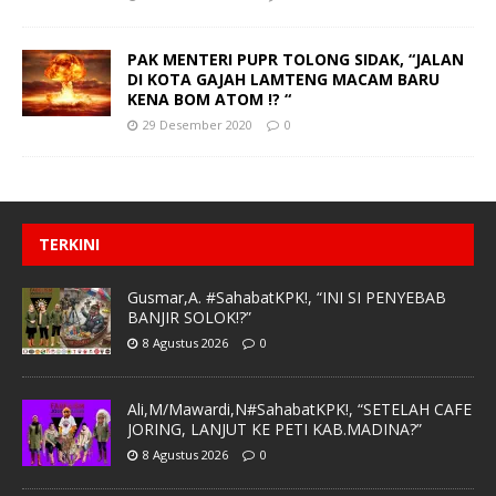
PAK MENTERI PUPR TOLONG SIDAK, “JALAN
DI KOTA GAJAH LAMTENG MACAM BARU
KENA BOM ATOM !? “
29 Desember 2020
0
TERKINI
Gusmar,A. #SahabatKPK!, “INI SI PENYEBAB
BANJIR SOLOK!?”
8 Agustus 2026
0
Ali,M/Mawardi,N#SahabatKPK!, “SETELAH CAFE
JORING, LANJUT KE PETI KAB.MADINA?”
8 Agustus 2026
0