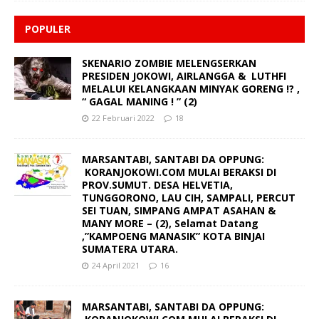
POPULER
SKENARIO ZOMBIE MELENGSERKAN
PRESIDEN JOKOWI, AIRLANGGA & LUTHFI
MELALUI KELANGKAAN MINYAK GORENG !? ,
“ GAGAL MANING ! ” (2)
22 Februari 2022
18
MARSANTABI, SANTABI DA OPPUNG:
KORANJOKOWI.COM MULAI BERAKSI DI
PROV.SUMUT. DESA HELVETIA,
TUNGGORONO, LAU CIH, SAMPALI, PERCUT
SEI TUAN, SIMPANG AMPAT ASAHAN &
MANY MORE – (2), Selamat Datang
,”KAMPOENG MANASIK” KOTA BINJAI
SUMATERA UTARA.
24 April 2021
16
MARSANTABI, SANTABI DA OPPUNG: