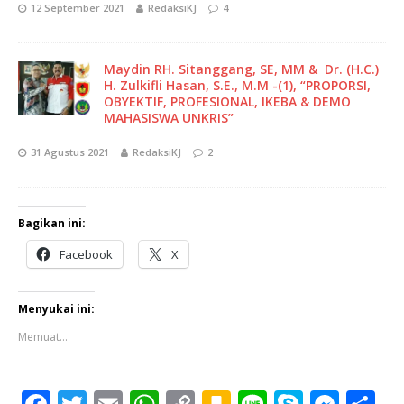
12 September 2021
RedaksiKJ
4
Maydin RH. Sitanggang, SE, MM & Dr. (H.C.)
H. Zulkifli Hasan, S.E., M.M -(1), “PROPORSI,
OBYEKTIF, PROFESIONAL, IKEBA & DEMO
MAHASISWA UNKRIS”
31 Agustus 2021
RedaksiKJ
2
Bagikan ini:
Facebook
X
Menyukai ini:
Memuat...