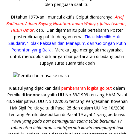
oleh penguasa saat itu.
Di tahun 1970-an , muncul aktifis Golput diantaranya
Arief
Budiman, Adnan Buyung Nasution, Imam Waluyo, Julius Usman ,
Husin Umar
, dsb. Dan dijaman itu pula bertebaran Poster
poster diruang publik dengan tema
‘Tidak Memilih Hak
Saudara’, ‘Tolak Paksaan dari Manapun’, dan ‘Golongan Putih
Penonton yang Baik’
. Mereka juga mengajak masyarakat
untuk mencoblos di luar gambar partai atau di bidang putih
supaya surat suara tidak sah
Klausul yang dijadikan dalil
pembenaran logika golput
dalam
Pemilu di
Indonesia
yaitu UU No 39/1999 tentang HAM Pasal
43. Selanjutnya, UU No 12/2005 tentang Pengesahan Kovenan
Hak Sipil Politik yaitu di Pasal 25 dan dalam UU No 10/2008
tentang Pemilu disebutkan di Pasal 19 ayat 1 yang berbunyi:
“WNI yang pada hari pemungutan suara telah berumur 17
tahun atau lebih atau sudah/pernah kawin mempunyai hak