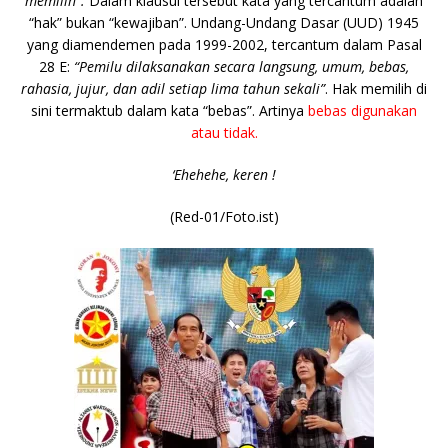
memilih”.
Dalam klausul tersebut kata yang tercantum adalah
“hak” bukan “kewajiban”. Undang-Undang Dasar (UUD) 1945
yang diamendemen pada 1999-2002, tercantum dalam Pasal
28 E:
“Pemilu dilaksanakan secara langsung, umum, bebas,
rahasia, jujur, dan adil setiap lima tahun sekali”
. Hak memilih di
sini termaktub dalam kata “bebas”. Artinya
bebas digunakan
atau tidak.
‘Ehehehe, keren !
(Red-01/Foto.ist)