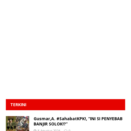
TERKINI
Gusmar,A. #SahabatKPK!, “INI SI PENYEBAB
BANJIR SOLOK!?”
8 Agustus 2026
0