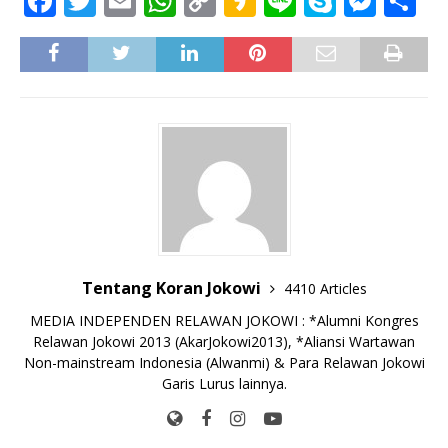
F
T
E
W
C
K
Li
S
M
S
a
w
m
h
o
a
n
k
e
h
c
it
ai
at
p
k
e
y
ss
ar
e
te
l
s
y
a
p
e
e
b
r
A
Li
o
e
n
o
p
n
g
o
p
k
e
k
r
Tentang Koran Jokowi
4410 Articles
MEDIA INDEPENDEN RELAWAN JOKOWI : *Alumni Kongres
Relawan Jokowi 2013 (AkarJokowi2013), *Aliansi Wartawan
Non-mainstream Indonesia (Alwanmi) & Para Relawan Jokowi
Garis Lurus lainnya.