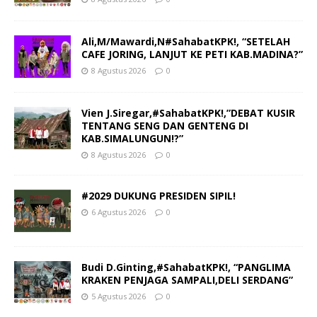
Ali,M/Mawardi,N#SahabatKPK!, “SETELAH
CAFE JORING, LANJUT KE PETI KAB.MADINA?”
8 Agustus 2026
0
Vien J.Siregar,#SahabatKPK!,”DEBAT KUSIR
TENTANG SENG DAN GENTENG DI
KAB.SIMALUNGUN!?”
8 Agustus 2026
0
#2029 DUKUNG PRESIDEN SIPIL!
6 Agustus 2026
0
Budi D.Ginting,#SahabatKPK!, “PANGLIMA
KRAKEN PENJAGA SAMPALI,DELI SERDANG”
5 Agustus 2026
0