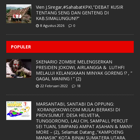
Vien J.Siregar,#SahabatKPK!,”DEBAT KUSIR
TENTANG SENG DAN GENTENG DI
KAB.SIMALUNGUN!?”
8 Agustus 2026
0
POPULER
SKENARIO ZOMBIE MELENGSERKAN
PRESIDEN JOKOWI, AIRLANGGA & LUTHFI
MELALUI KELANGKAAN MINYAK GORENG !? , “
GAGAL MANING ! ” (2)
22 Februari 2022
18
MARSANTABI, SANTABI DA OPPUNG:
KORANJOKOWI.COM MULAI BERAKSI DI
PROV.SUMUT. DESA HELVETIA,
TUNGGORONO, LAU CIH, SAMPALI, PERCUT
SEI TUAN, SIMPANG AMPAT ASAHAN & MANY
MORE – (2), Selamat Datang ,”KAMPOENG
MANASIK” KOTA BINJAI SUMATERA UTARA.