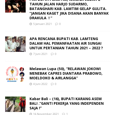
TAHUN JALAN HARJO SUDARMO,
BATANGHARI KAB. LAMTIM GELAP GULITA.
“JANGAN KAGET JIKA DISANA AKAN BANYAK
DRAKULA ! “
5 Januari 2021
0
APA RENCANA BUPATI KAB. LAMTENG
DALAM HAL PEMANFAATAN AIR SUNGAI
UNTUK PERTANIAN TAHUN 2021 – 2022 ?
7 Juni 2021
0
Melawan Lupa (50), “RELAWAN JOKOWI
MENEBAK CAPRES DIANTARA PRABOWO,
MOELDOKO & AIRLANGGA”
4 Juni 2022
0
Kabar Bali – (16), BUPATI KARANG ASEM
BALI .”GANTI PEKERJA YANG INDEPENDEN
SAJA !”
16 November 2021
1