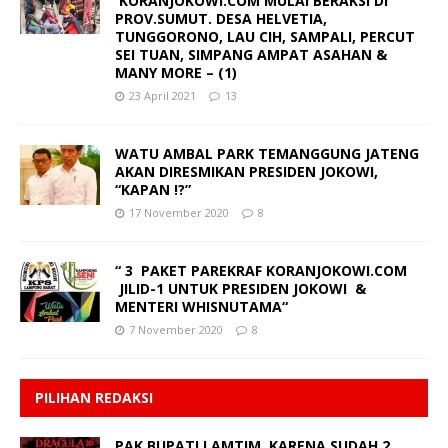
KORANJOKOWI.COM MULAI BERAKSI DI
PROV.SUMUT. DESA HELVETIA,
TUNGGORONO, LAU CIH, SAMPALI, PERCUT
SEI TUAN, SIMPANG AMPAT ASAHAN &
MANY MORE – (1)
23 April 2021
13
WATU AMBAL PARK TEMANGGUNG JATENG
AKAN DIRESMIKAN PRESIDEN JOKOWI,
“KAPAN !?”
17 November 2020
8
“ 3 PAKET PAREKRAF KORANJOKOWI.COM
JILID-1 UNTUK PRESIDEN JOKOWI &
MENTERI WHISNUTAMA“
7 November 2020
8
PILIHAN REDAKSI
PAK BUPATI LAMTIM, KARENA SUDAH 2