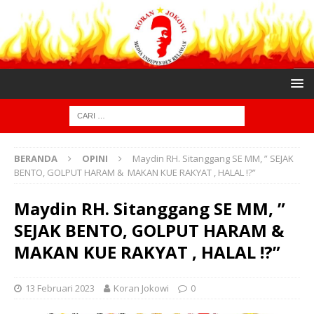
BERANDA
OPINI
Maydin RH. Sitanggang SE MM, ” SEJAK
BENTO, GOLPUT HARAM & MAKAN KUE RAKYAT , HALAL !?”
Maydin RH. Sitanggang SE MM, ”
SEJAK BENTO, GOLPUT HARAM &
MAKAN KUE RAKYAT , HALAL !?”
13 Februari 2023
Koran Jokowi
0