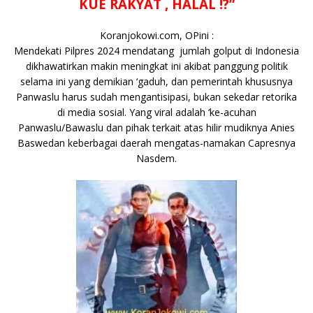
b
r
A
Li
o
e
n
KUE RAKYAT , HALAL !?”
o
p
n
g
Koranjokowi.com, OPini :
o
p
k
e
Mendekati Pilpres 2024 mendatang jumlah golput di Indonesia
k
r
dikhawatirkan makin meningkat ini akibat panggung politik
selama ini yang demikian ‘gaduh, dan pemerintah khususnya
Panwaslu harus sudah mengantisipasi, bukan sekedar retorika
di media sosial. Yang viral adalah ‘ke-acuhan
Panwaslu/Bawaslu dan pihak terkait atas hilir mudiknya Anies
Baswedan keberbagai daerah mengatas-namakan Capresnya
Nasdem.