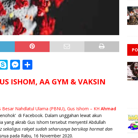
PO
i
S
M
S
n
k
e
h
US ISHOM, AA GYM & VAKSIN
e
y
ss
ar
p
e
e
e
n
s Besar Nahdlatul Ulama (PBNU), Gus Ishom – KH
Ahmad
g
nohok’ di Facebook. Dalam unggahan lewat akun
e
ria yang akrab Gus Ishom tersebut menyentil Abdullah
z sekaligus rakyat sudah seharusnya bersikap hormat dan
r
snya pada Rabu, 16 November 2020.