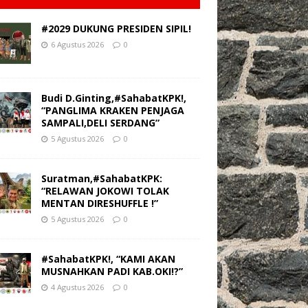
#2029 DUKUNG PRESIDEN SIPIL!
6 Agustus 2026
0
Budi D.Ginting,#SahabatKPK!,
“PANGLIMA KRAKEN PENJAGA
SAMPALI,DELI SERDANG”
5 Agustus 2026
0
Suratman,#SahabatKPK:
“RELAWAN JOKOWI TOLAK
MENTAN DIRESHUFFLE !”
5 Agustus 2026
0
#SahabatKPK!, “KAMI AKAN
MUSNAHKAN PADI KAB.OKI!?”
4 Agustus 2026
0