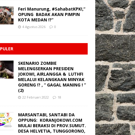
Feri Manurung, #SahabatKPK!,”
OPUNG BADAK AKAN PIMPIN
KOTA MEDAN !?”
4 Agustus 2026
0
PULER
SKENARIO ZOMBIE
MELENGSERKAN PRESIDEN
JOKOWI, AIRLANGGA & LUTHFI
MELALUI KELANGKAAN MINYAK
GORENG !? , “ GAGAL MANING ! ”
(2)
22 Februari 2022
18
MARSANTABI, SANTABI DA
OPPUNG: KORANJOKOWI.COM
MULAI BERAKSI DI PROV.SUMUT.
DESA HELVETIA, TUNGGORONO,