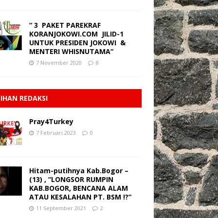
“ 3 PAKET PAREKRAF
KORANJOKOWI.COM JILID-1
UNTUK PRESIDEN JOKOWI &
MENTERI WHISNUTAMA“
7 November 2020
8
LIHAN REDAKSI
Pray4Turkey
7 Februari 2023
0
Hitam-putihnya Kab.Bogor –
(13) , “LONGSOR RUMPIN
KAB.BOGOR, BENCANA ALAM
ATAU KESALAHAN PT. BSM !?”
11 September 2021
2