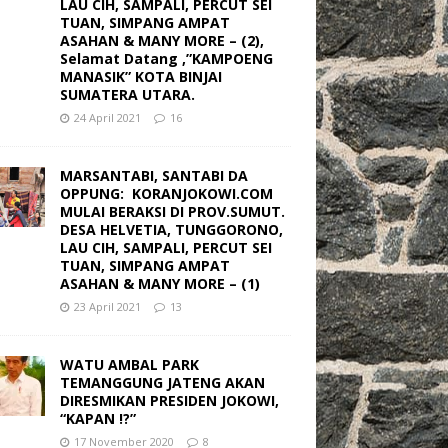
LAU CIH, SAMPALI, PERCUT SEI
TUAN, SIMPANG AMPAT
ASAHAN & MANY MORE – (2),
Selamat Datang ,”KAMPOENG
MANASIK” KOTA BINJAI
SUMATERA UTARA.
24 April 2021
16
MARSANTABI, SANTABI DA
OPPUNG: KORANJOKOWI.COM
MULAI BERAKSI DI PROV.SUMUT.
DESA HELVETIA, TUNGGORONO,
LAU CIH, SAMPALI, PERCUT SEI
TUAN, SIMPANG AMPAT
ASAHAN & MANY MORE – (1)
23 April 2021
13
WATU AMBAL PARK
TEMANGGUNG JATENG AKAN
DIRESMIKAN PRESIDEN JOKOWI,
“KAPAN !?”
17 November 2020
8