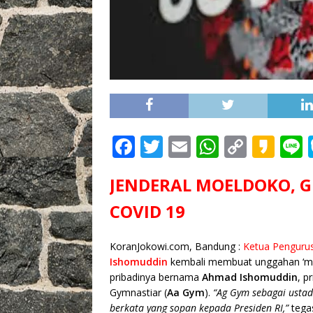
F
T
E
W
C
K
L
a
w
m
h
o
a
JENDERAL MOELDOKO, G
c
it
ai
at
p
k
e
te
l
s
y
a
COVID 19
b
r
A
Li
o
KoranJokowi.com, Bandung :
Ketua Penguru
o
p
n
Ishomuddin
kembali membuat unggahan ‘me
o
p
k
pribadinya bernama
Ahmad Ishomuddin
, p
Gymnastiar (
Aa Gym
).
“Ag Gym sebagai ustad
k
berkata yang sopan kepada Presiden RI,”
tega