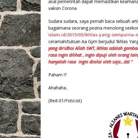
asal pemerintah dapat memastikan keamana
vaksin Corona
Sudara sudara, saya pernah baca sebuah artik
bagaimana seorang pezina menolong seekor
islam.id/2015/05/ikhlas-yang-sempurna-
ceramah/tulisan Aa Gym berjudul ‘Ikhlas Yan
yang diridhoi Allah SWT, Ikhlas adalah gamba
rasa ingin dilihat , ingin dipuji oleh orang la
hanyalah rasa ingin dinilai oleh saja…dst “
Paham !?
Ahahaha..
(Red-01/Foto.ist)