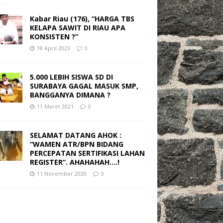
Kabar Riau (176), “HARGA TBS
KELAPA SAWIT DI RIAU APA
KONSISTEN ?”
18 April 2023
0
5.000 LEBIH SISWA SD DI
SURABAYA GAGAL MASUK SMP,
BANGGANYA DIMANA ?
11 Maret 2021
0
SELAMAT DATANG AHOK :
“WAMEN ATR/BPN BIDANG
PERCEPATAN SERTIFIKASI LAHAN
REGISTER”. AHAHAHAH….!
11 November 2020
0