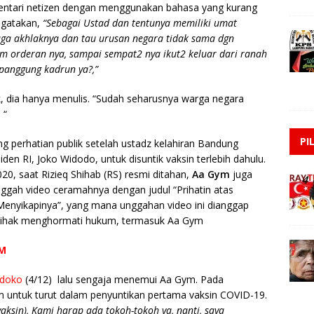
entari netizen dengan menggunakan bahasa yang kurang
gatakan,
“Sebagai Ustad dan tentunya memiliki umat
aga akhlaknya dan tau urusan negara tidak sama dgn
m orderan nya, sampai sempat2 nya ikut2 keluar dari ranah
panggung kadrun ya?,”
k, dia hanya menulis. “Sudah seharusnya warga negara
 “
PI
 perhatian publik setelah ustadz kelahiran Bandung
en RI, Joko Widodo, untuk disuntik vaksin terlebih dahulu.
20, saat Rizieq Shihab (RS) resmi ditahan,
Aa Gym
juga
ggah video ceramahnya dengan judul “Prihatin atas
enyikapinya”, yang mana unggahan video ini dianggap
pihak menghormati hukum, termasuk Aa Gym
YM
ldoko
(4/12) lalu sengaja menemui Aa Gym. Pada
untuk turut dalam penyuntikan pertama vaksin COVID-19.
 vaksin), Kami harap ada tokoh-tokoh ya, nanti, saya