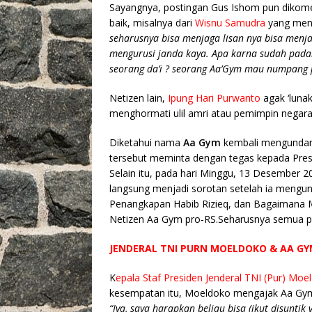
Sayangnya, postingan Gus Ishom pun dikom
baik, misalnya dari
Wisnu Samudra
yang men
seharusnya bisa menjaga lisan nya bisa menj
mengurusi janda kaya. Apa karna sudah pada
seorang da’i ? seorang Aa’Gym mau numpang 
Netizen lain,
Ipung Hari Purwanto
agak ‘luna
menghormati ulil amri atau pemimpin negara
Diketahui nama
Aa Gym
kembali mengundang
tersebut meminta dengan tegas kepada Presid
Selain itu, pada hari Minggu, 13 Desember 20
langsung menjadi sorotan setelah ia mengun
Penangkapan Habib Rizieq, dan Bagaimana M
Netizen Aa Gym pro-RS.Seharusnya semua 
JENDERAL TNI PURN MOELDOKO & AA G
K
epala Staf Presiden Jenderal TNI (Pur) Moe
kesempatan itu, Moeldoko mengajak Aa Gym 
“Iya, saya harapkan beliau bisa (ikut disuntik