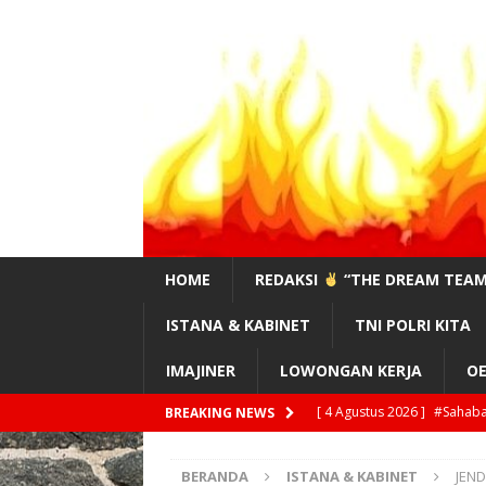
HOME
REDAKSI
“THE DREAM TEAM
ISTANA & KABINET
TNI POLRI KITA
IMAJINER
LOWONGAN KERJA
OE
[ 4 Agustus 2026 ]
Feri Ma
BREAKING NEWS
!?”
EDITORIAL
BERANDA
ISTANA & KABINET
JEND
[ 3 Agustus 2026 ]
#Sahaba