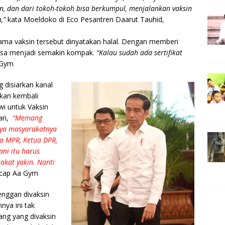
, dan dari tokoh-tokoh bisa berkumpul, menjalankan vaksin
,”
kata Moeldoko di Eco Pesantren Daarut Tauhid,
lama vaksin tersebut dinyatakan halal. Dengan memberi
 bisa menjadi semakin kompak.
“Kalau sudah ada sertifikat
 Gym
 disiarkan kanal
kan kembali
i untuk Vaksin
ari,
“Memang
paya masyarakatnya
ua MPR, Ketua DPR,
ni itu harus
rakat yakin. Nanti
cap Aa Gym
enggan divaksin
nya ini tak
rang yang divaksin