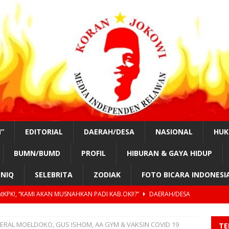
”
EDITORIAL
DAERAH/DESA
NASIONAL
HU
BUMN/BUMD
PROFIL
HIBURAN & GAYA HIDUP
NIQ
SELEBRITA
ZODIAK
FOTO BICARA INDONESI
nurung, #SahabatKPK!,” OPUNG BADAK AKAN PIMPIN KOTA MEDAN
ERAL MOELDOKO, GUS ISHOM, AA GYM & VAKSIN COVID 19
TE
tKPK!, “TAHUN 2029, GILIRAN PRESIDEN SIPIL LAGI?”
EDUKASI