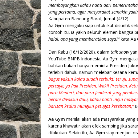
membayangkan kalau nanti dari pemerintahan
yang pertama, agar masyarakat semakin yakin
Kabupaten Bandung Barat, Jumat (4/12).
Aa Gym mengaku siap untuk ikut disuntik se
contoh itu, ia yakin seluruh elemen bangsa
halal, apa yang memberatkan saya?”
kata Aa
Dan Rabu (16/12/2020). dalam
talk show
yang
YouTube BNPB Indonesia, Aa Gym mengata
bahkan bukan hanya meminta Presiden Jokow
terlebih dahulu namun ‘melebar’ kesana-kem
bagus vaksin kalau sudah terbukti teruji, su
percaya, ya Pak Presiden, Wakil Presiden, Ket
para Menteri, dan para Jenderal yang pembera
berani divaksin dulu, kalau nanti ingin masya
barisan kedua mungkin petugas kesehatan,”
u
Aa Gym
menilai akan ada masyarakat yang 
karena khawatir akan efek samping jika saran
dilakukan. Selain itu, Aa Gym siap menjadi o